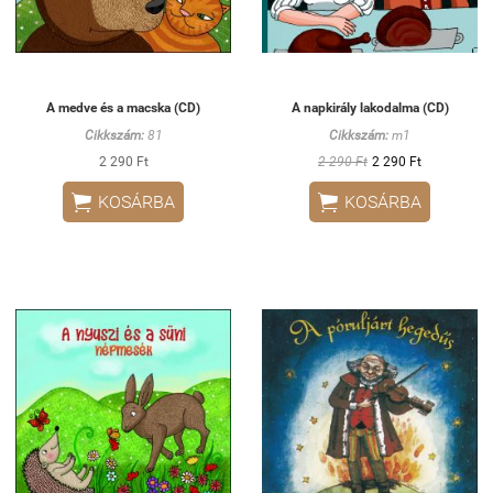
A medve és a macska (CD)
A napkirály lakodalma (CD)
Cikkszám:
81
Cikkszám:
m1
2 290 Ft
2 290 Ft
2 290 Ft


KOSÁRBA
KOSÁRBA