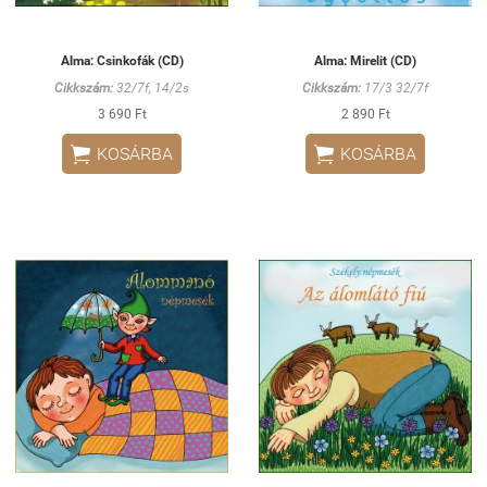
Alma: Csinkofák (CD)
Alma: Mirelit (CD)
Cikkszám:
32/7f, 14/2s
Cikkszám:
17/3 32/7f
3 690 Ft
2 890 Ft


KOSÁRBA
KOSÁRBA