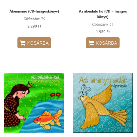
Álommanó (CD-hangoskönyv)
Az álomlátó fiú (CD – hangos
könyv)
Cikkszám:
79
Cikkszám:
61
2 290 Ft
1 950 Ft


KOSÁRBA
KOSÁRBA