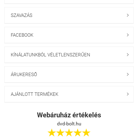
SZAVAZÁS

FACEBOOK

KÍNÁLATUNKBÓL VÉLETLENSZERŰEN

ÁRUKERESŐ

AJÁNLOTT TERMÉKEK

Webáruház értékelés
dvd-bolt.hu




