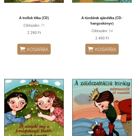
A trollok titka (CD)
A tündérek ajándéka (CD-
hangoskönyv)
Cikkszám:
71
Cikkszám:
54
2 290 Ft
2 490 Ft


KOSÁRBA
KOSÁRBA