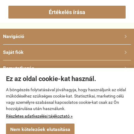
Értékelés írása
Navigáció

Saját fiók

Bemutatkozás

Ez az oldal cookie-kat használ.
Elérhetőségek

A böngészés folytatásával jóváhagyja, hogy használjunk az oldal
működéséhez szükséges cookie-kat. Statisztikai, marketing célú
vagy személyre szabással kapcsolatos cookie-kat csak az Ön
dvd-bolt.hu -
Kemény Gábor EV
-
ÁSZF
-
Adatkezelési tájékoztató
hozzájárulása után használunk.
Részletes adatkezelési tájékoztató »
Webáruház készítés
a StartÜzlettel.
Nem kötelezőek elutasítása