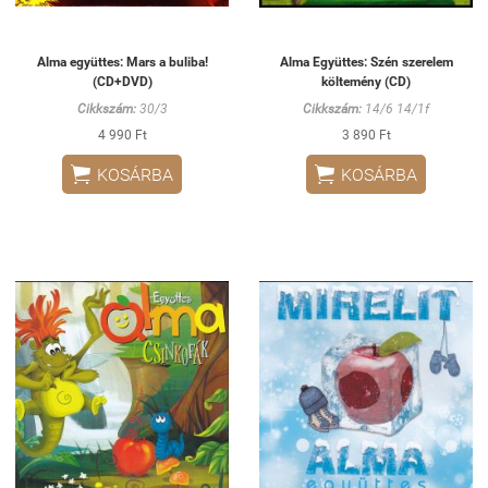
Alma együttes: Mars a buliba!
Alma Együttes: Szén szerelem
(CD+DVD)
költemény (CD)
Cikkszám:
30/3
Cikkszám:
14/6 14/1f
4 990 Ft
3 890 Ft


KOSÁRBA
KOSÁRBA