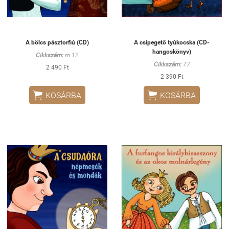
A bölcs pásztorfiú (CD)
A csipegető tyúkocska (CD-
hangoskönyv)
Cikkszám:
m 12
Cikkszám:
77
2 490 Ft
2 390 Ft


KOSÁRBA
KOSÁRBA