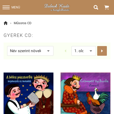


MENÜ

»
Műsoros CD
GYEREK CD:

