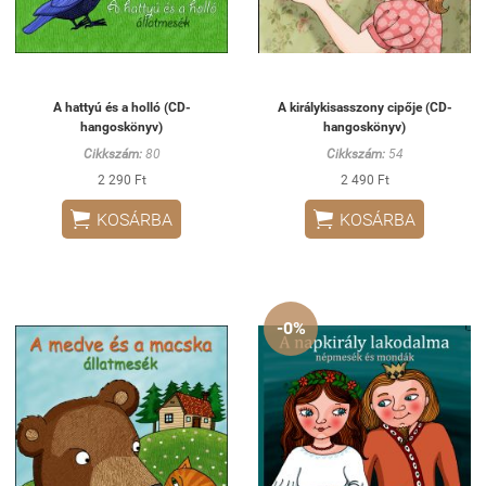
A hattyú és a holló (CD-
A királykisasszony cipője (CD-
hangoskönyv)
hangoskönyv)
Cikkszám:
80
Cikkszám:
54
2 290 Ft
2 490 Ft


KOSÁRBA
KOSÁRBA
-0%