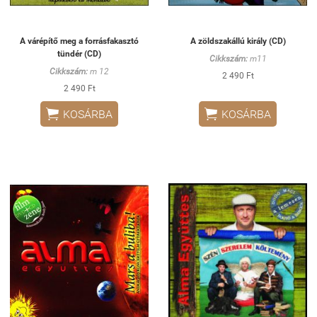
A várépítő meg a forrásfakasztó
A zöldszakállú király (CD)
tündér (CD)
Cikkszám:
m11
Cikkszám:
m 12
2 490 Ft
2 490 Ft


KOSÁRBA
KOSÁRBA