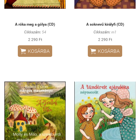
A róka meg a gólya (CD)
A soknevű királyfi (CD)
Cikkszám:
54
Cikkszám:
m1
2 290 Ft
2 290 Ft


KOSÁRBA
KOSÁRBA