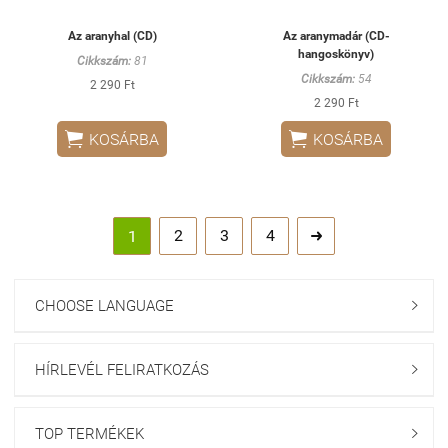
Az aranyhal (CD)
Az aranymadár (CD-
hangoskönyv)
Cikkszám:
81
Cikkszám:
54
2 290 Ft
2 290 Ft


KOSÁRBA
KOSÁRBA
2
3
4
1

CHOOSE LANGUAGE

HÍRLEVÉL FELIRATKOZÁS

TOP TERMÉKEK
