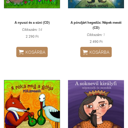
A nyuszi és a süni (CD)
A póruljárt hegedűs: Népek meséi
(CD)
Cikkszám:
54
Cikkszám:
1
2 290 Ft
2 490 Ft


KOSÁRBA
KOSÁRBA