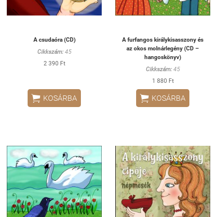
A csudaóra (CD)
A furfangos királykisasszony és
az okos molnárlegény (CD –
Cikkszám:
45
hangoskönyv)
2 390 Ft
Cikkszám:
45
1 880 Ft


KOSÁRBA
KOSÁRBA