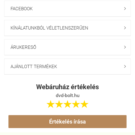
FACEBOOK

KÍNÁLATUNKBÓL VÉLETLENSZERŰEN

ÁRUKERESŐ

AJÁNLOTT TERMÉKEK

Webáruház értékelés
dvd-bolt.hu





Értékelés írása