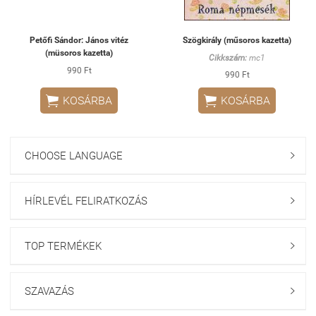
Petőfi Sándor: János vitéz
Szögkirály (műsoros kazetta)
(müsoros kazetta)
Cikkszám:
mc1
990 Ft
990 Ft


KOSÁRBA
KOSÁRBA
CHOOSE LANGUAGE

HÍRLEVÉL FELIRATKOZÁS

TOP TERMÉKEK

SZAVAZÁS
