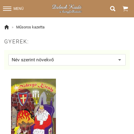


MENÜ

»
Műsoros kazetta
GYEREK: