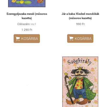
Ezeregyéjszaka meséi (műsoros
Jár a baba: Kisded mondókák
kazetta)
(műsoros kazetta)
Cikkszám:
mc1
990 Ft
1 290 Ft


KOSÁRBA
KOSÁRBA