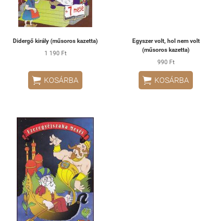
Didergő király (műsoros kazetta)
Egyszer volt, hol nem volt
(műsoros kazetta)
1 190 Ft
990 Ft


KOSÁRBA
KOSÁRBA