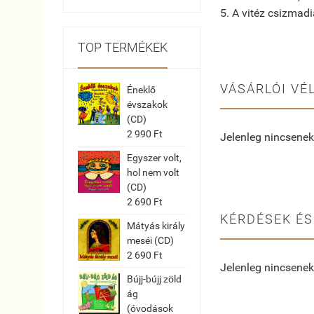
5. A vitéz csizmad
TOP TERMÉKEK
VÁSÁRLÓI VÉ
Éneklő
évszakok
(CD)
2 990 Ft
Jelenleg nincsenek
Egyszer volt,
hol nem volt
(CD)
2 690 Ft
KÉRDÉSEK ÉS
Mátyás király
meséi (CD)
2 690 Ft
Jelenleg nincsenek
Bújj-bújj zöld
ág
(óvodások