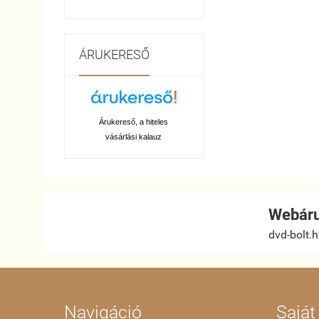
ÁRUKERESŐ
Árukereső, a hiteles
vásárlási kalauz
Webáru
dvd-bolt.
Navigáció
Saját 