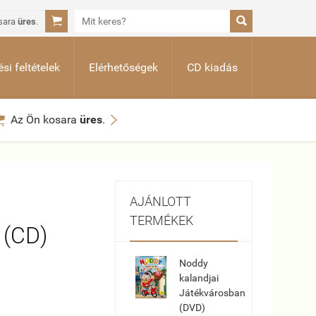


sara
üres
.
si feltételek
Elérhetőségek
CD kiadás


Az Ön kosara
üres
.
AJÁNLOTT
TERMÉKEK
 (CD)
Noddy
kalandjai
Játékvárosban
(DVD)