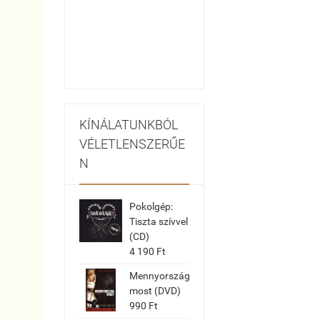
KÍNÁLATUNKBÓL
VÉLETLENSZERŰE
N
Pokolgép:
Tiszta szívvel
(CD)
4 190 Ft
Mennyország
most (DVD)
990 Ft