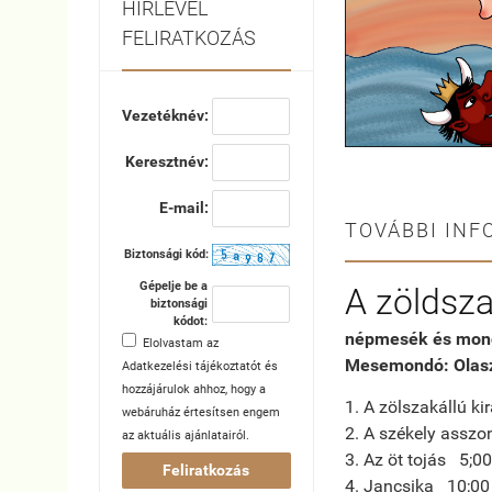
HÍRLEVÉL
FELIRATKOZÁS
Vezetéknév:
Keresztnév:
E-mail:
TOVÁBBI INF
Biztonsági kód:
Gépelje be a
A zöldsza
biztonsági
kódot:
népmesék és mon
Elolvastam az
Mesemondó: Olasz
Adatkezelési tájékoztatót
és
hozzájárulok ahhoz, hogy a
1. A zölszakállú ki
webáruház értesítsen engem
2. A székely asszo
az aktuális ajánlatairól.
3. Az öt tojás 5;00
Feliratkozás
4. Jancsika 10;00