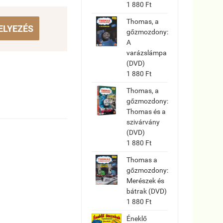
1 880 Ft
Thomas, a
ELYEZÉS
gőzmozdony:
A
varázslámpa
(DVD)
1 880 Ft
Thomas, a
gőzmozdony:
Thomas és a
szivárvány
(DVD)
1 880 Ft
Thomas a
gőzmozdony:
Merészek és
bátrak (DVD)
1 880 Ft
Éneklő