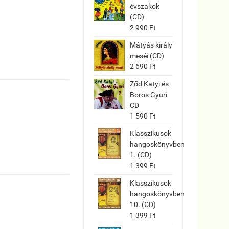
évszakok
(CD)
2 990 Ft
Mátyás király
meséi (CD)
2 690 Ft
Ződ Katyi és
Boros Gyuri
CD
1 590 Ft
Klasszikusok
hangoskönyvben
1. (CD)
1 399 Ft
Klasszikusok
hangoskönyvben
10. (CD)
1 399 Ft