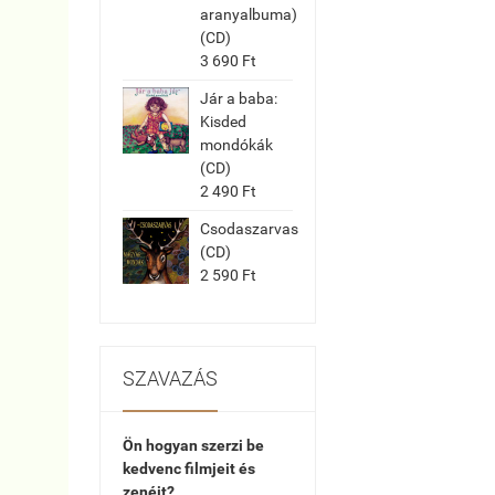
aranyalbuma)
(CD)
3 690 Ft
Jár a baba:
Kisded
mondókák
(CD)
2 490 Ft
Csodaszarvas
(CD)
2 590 Ft
SZAVAZÁS
Ön hogyan szerzi be
kedvenc filmjeit és
zenéit?