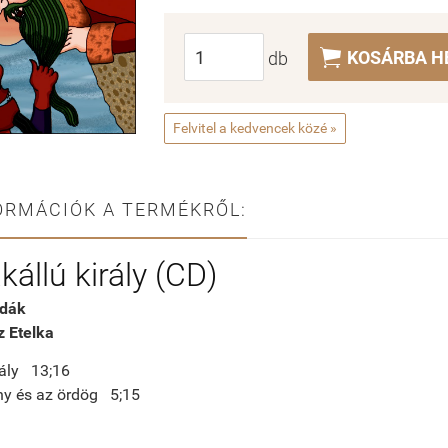

KOSÁRBA H
db
Felvitel a kedvencek közé »
ORMÁCIÓK A TERMÉKRŐL:
kállú király (CD)
dák
 Etelka
rály 13;16
ny és az ördög 5;15