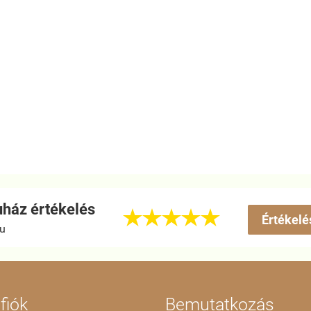
ház értékelés





Értékelé
hu
fiók
Bemutatkozás