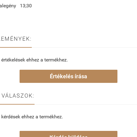
ialegény 13;30
LEMÉNYEK:
 értékelések ehhez a termékhez.
Értékelés írása
 VÁLASZOK:
 kérdések ehhez a termékhez.