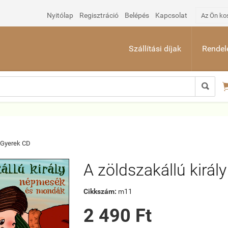
Nyitólap
Regisztráció
Belépés
Kapcsolat
Az Ön ko
Szállítási díjak
Rendelé

Gyerek CD
A zöldszakállú király
Cikkszám:
m11
2 490 Ft