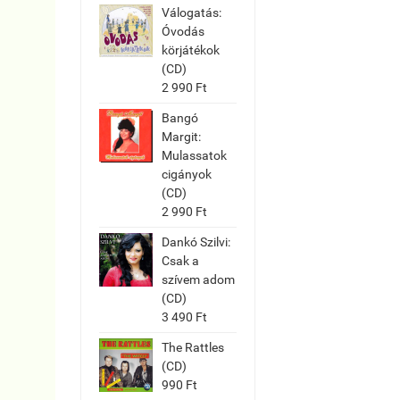
Válogatás:
Óvodás
körjátékok
(CD)
2 990 Ft
Bangó
Margit:
Mulassatok
cigányok
(CD)
2 990 Ft
Dankó Szilvi:
Csak a
szívem adom
(CD)
3 490 Ft
The Rattles
(CD)
990 Ft