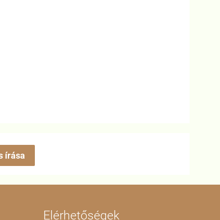
s írása
Elérhetőségek