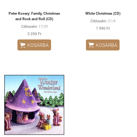
Peter Kovary: Family, Christmas
White Christmas (CD)
and Rock and Roll (CD)
Cikkszám:
31/4
Cikkszám:
17/5f
1 990 Ft
3 290 Ft


KOSÁRBA
KOSÁRBA