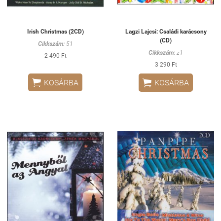
Irish Christmas (2CD)
Lagzi Lajcsi: Családi karácsony
(CD)
Cikkszám:
51
Cikkszám:
z1
2 490 Ft
3 290 Ft


KOSÁRBA
KOSÁRBA