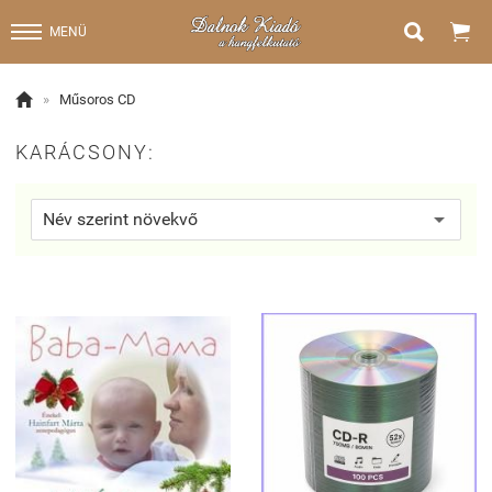


MENÜ

»
Műsoros CD
KARÁCSONY: