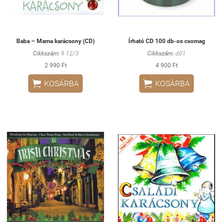
Baba – Mama karácsony (CD)
Írható CD 100 db-os csomag
Cikkszám:
9 12/3
Cikkszám:
d01
2 990 Ft
4 900 Ft


KOSÁRBA
KOSÁRBA