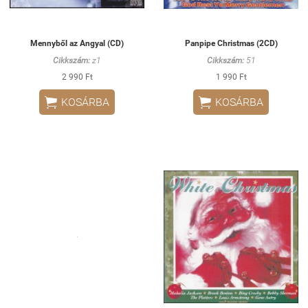
Mennyből az Angyal (CD)
Panpipe Christmas (2CD)
Cikkszám:
z1
Cikkszám:
51
2 990 Ft
1 990 Ft


KOSÁRBA
KOSÁRBA