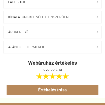
FACEBOOK

KÍNÁLATUNKBÓL VÉLETLENSZERŰEN

ÁRUKERESŐ

AJÁNLOTT TERMÉKEK

Webáruház értékelés
dvd-bolt.hu





Értékelés írása