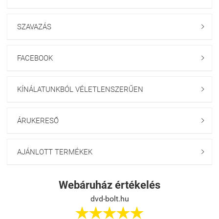
SZAVAZÁS

FACEBOOK

KÍNÁLATUNKBÓL VÉLETLENSZERŰEN

ÁRUKERESŐ

AJÁNLOTT TERMÉKEK

Webáruház értékelés
dvd-bolt.hu




