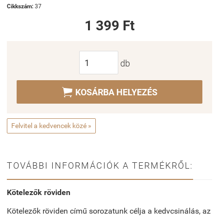
Cikkszám:
37
1 399 Ft
db

KOSÁRBA HELYEZÉS
Felvitel a kedvencek közé »
TOVÁBBI INFORMÁCIÓK A TERMÉKRŐL:
Kötelezők röviden
Kötelezők röviden című sorozatunk célja a kedvcsinálás, az