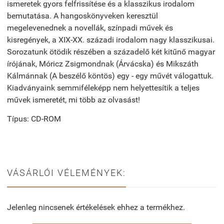
ismeretek gyors felfrissítése és a klasszikus irodalom
bemutatása. A hangoskönyveken keresztül
megelevenednek a novellák, színpadi művek és
kisregények, a XIX-XX. századi irodalom nagy klasszikusai.
Sorozatunk ötödik részében a századelő két kitűnő magyar
írójának, Móricz Zsigmondnak (Árvácska) és Mikszáth
Kálmánnak (A beszélő köntös) egy - egy művét válogattuk.
Kiadványaink semmiféleképp nem helyettesítik a teljes
művek ismeretét, mi több az olvasást!
Típus: CD-ROM
VÁSÁRLÓI VÉLEMÉNYEK:
Jelenleg nincsenek értékelések ehhez a termékhez.