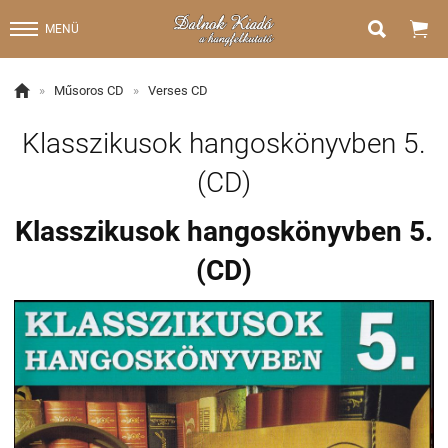


MENÜ

»
Műsoros CD
»
Verses CD
Klasszikusok hangoskönyvben 5.
(CD)
Klasszikusok hangoskönyvben 5.
(CD)