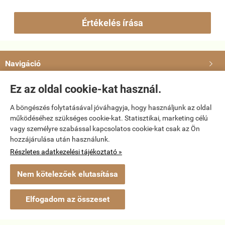
Értékelés írása
Navigáció

Ez az oldal cookie-kat használ.
Saját fiók

A böngészés folytatásával jóváhagyja, hogy használjunk az oldal
Bemutatkozás

működéséhez szükséges cookie-kat. Statisztikai, marketing célú
vagy személyre szabással kapcsolatos cookie-kat csak az Ön
hozzájárulása után használunk.
Elérhetőségek

Részletes adatkezelési tájékoztató »
Nem kötelezőek elutasítása
dvd-bolt.hu -
Kemény Gábor EV
-
ÁSZF
-
Adatkezelési tájékoztató
Webáruház készítés
a StartÜzlettel.
Elfogadom az összeset