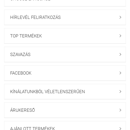
HÍRLEVÉL FELIRATKOZÁS

TOP TERMÉKEK

SZAVAZÁS

FACEBOOK

KÍNÁLATUNKBÓL VÉLETLENSZERŰEN

ÁRUKERESŐ

AJÁNLOTT TERMÉKEK
