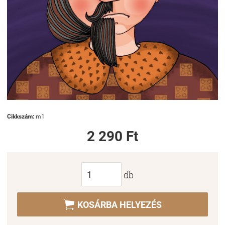
Cikkszám:
m1
2 290 Ft
db

KOSÁRBA HELYEZÉS