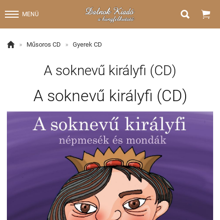


MENÜ

»
Műsoros CD
»
Gyerek CD
A soknevű királyfi (CD)
A soknevű királyfi (CD)