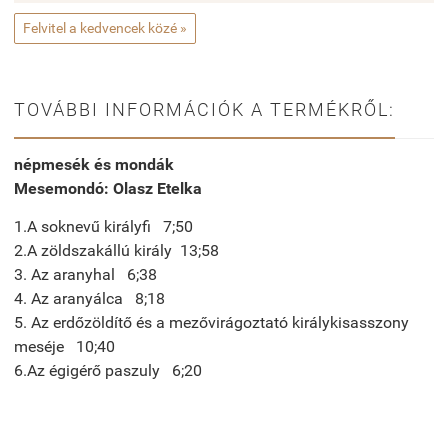
Felvitel a kedvencek közé »
TOVÁBBI INFORMÁCIÓK A TERMÉKRŐL:
népmesék és mondák
Mesemondó: Olasz Etelka
1.A soknevű királyfi 7;50
2.A zöldszakállú király 13;58
3. Az aranyhal 6;38
4. Az aranyálca 8;18
5. Az erdőzöldítő és a mezővirágoztató királykisasszony
meséje 10;40
6.Az égigérő paszuly 6;20