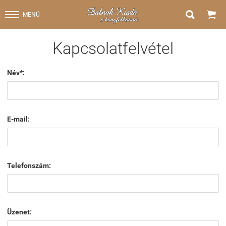


MENÜ
Kapcsolatfelvétel
Név*:
E-mail:
Telefonszám:
Üzenet: