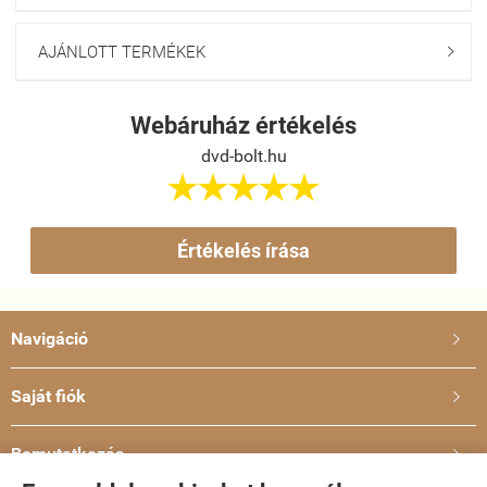
AJÁNLOTT TERMÉKEK

Webáruház értékelés
dvd-bolt.hu





Értékelés írása
Navigáció

Saját fiók

Bemutatkozás
