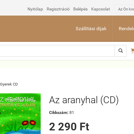
Nyitólap
Regisztráció
Belépés
Kapcsolat
Az Ön ko
Szállítási díjak
Rendelé

Gyerek CD
Az aranyhal (CD)
Cikkszám:
81
2 290 Ft