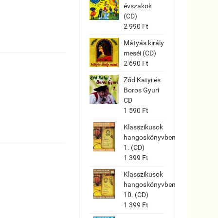
évszakok
(CD)
2 990 Ft
Mátyás király
meséi (CD)
2 690 Ft
Ződ Katyi és
Boros Gyuri
CD
1 590 Ft
Klasszikusok
hangoskönyvben
1. (CD)
1 399 Ft
Klasszikusok
hangoskönyvben
10. (CD)
1 399 Ft