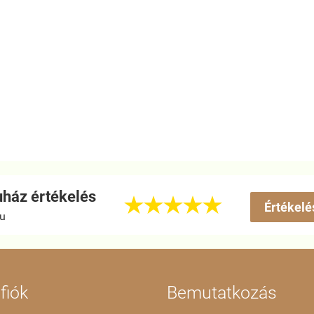
ház értékelés





Értékelé
hu
fiók
Bemutatkozás