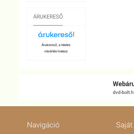
ÁRUKERESŐ
Árukereső, a hiteles
vásárlási kalauz
Webáru
dvd-bolt.
Navigáció
Saját 