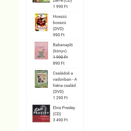
Zen-e (CD)
1 990 Ft
Hosszú
bosszú
(DVD)
990 Ft
Babanapló
(könyv)
1 990 Ft
890 Ft
Családok a
vadonban - A
hiéna család
(DVD)
1 290 Ft
Elvis Presley
(CD)
3 490 Ft