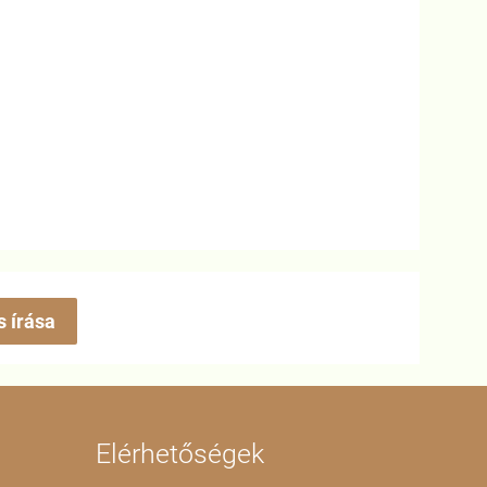
s írása
Elérhetőségek