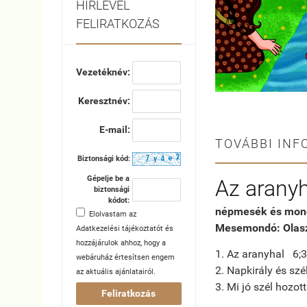
HÍRLEVÉL
FELIRATKOZÁS
Vezetéknév:
Keresztnév:
E-mail:
TOVÁBBI INF
Biztonsági kód:
Gépelje be a
Az aranyh
biztonsági
kódot:
népmesék és mon
Elolvastam az
Mesemondó: Olasz
Adatkezelési tájékoztatót
és
hozzájárulok ahhoz, hogy a
1. Az aranyhal 6;
webáruház értesítsen engem
2. Napkirály és szé
az aktuális ajánlatairól.
3. Mi jó szél hozo
Feliratkozás