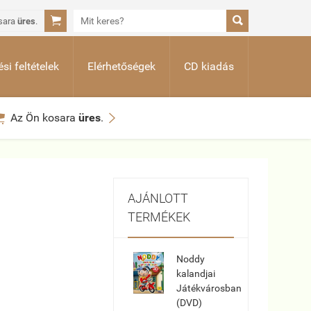


sara
üres
.
si feltételek
Elérhetőségek
CD kiadás


Az Ön kosara
üres
.
AJÁNLOTT
TERMÉKEK
Noddy
kalandjai
Játékvárosban
(DVD)