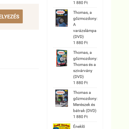
1 880 Ft
Thomas, a
ELYEZÉS
gőzmozdony:
A
varázslámpa
(DVD)
1 880 Ft
Thomas, a
gőzmozdony:
Thomas és a
szivárvány
(DVD)
1 880 Ft
Thomas a
gőzmozdony:
Merészek és
bátrak (DVD)
1 880 Ft
Éneklő