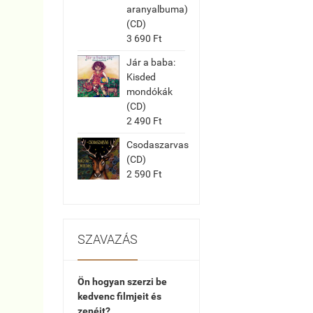
aranyalbuma)
(CD)
3 690 Ft
Jár a baba:
Kisded
mondókák
(CD)
2 490 Ft
Csodaszarvas
(CD)
2 590 Ft
SZAVAZÁS
Ön hogyan szerzi be
kedvenc filmjeit és
zenéit?