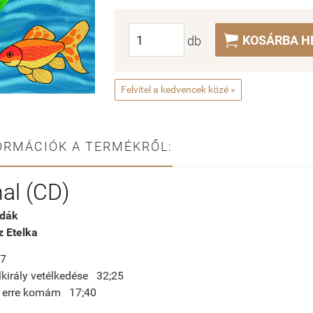

KOSÁRBA H
db
Felvitel a kedvencek közé »
ORMÁCIÓK A TERMÉKRŐL:
al (CD)
dák
 Etelka
37
lkirály vetélkedése 32;25
tt erre komám 17;40