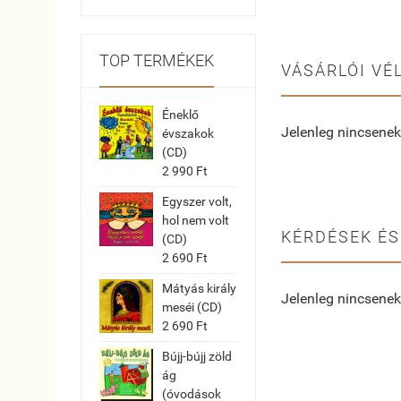
TOP TERMÉKEK
VÁSÁRLÓI VÉ
Éneklő
Jelenleg nincsenek
évszakok
(CD)
2 990 Ft
Egyszer volt,
hol nem volt
KÉRDÉSEK ÉS
(CD)
2 690 Ft
Mátyás király
Jelenleg nincsenek
meséi (CD)
2 690 Ft
Bújj-bújj zöld
ág
(óvodások