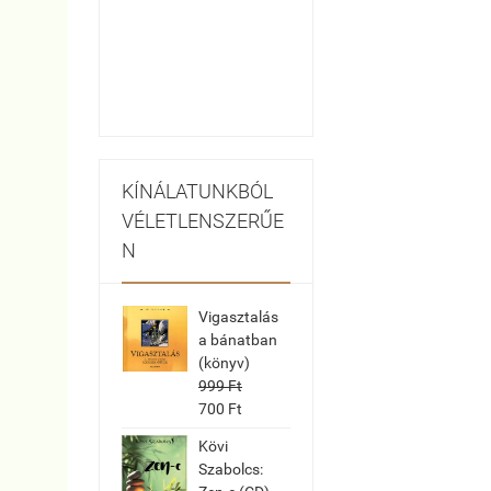
KÍNÁLATUNKBÓL
VÉLETLENSZERŰE
N
Vigasztalás
a bánatban
(könyv)
999 Ft
700 Ft
Kövi
Szabolcs: