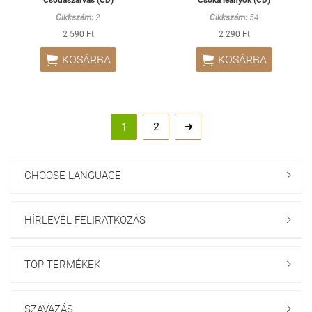
Cikkszám:
2
Cikkszám:
54
2 590 Ft
2 290 Ft


KOSÁRBA
KOSÁRBA
2
1

CHOOSE LANGUAGE

HÍRLEVÉL FELIRATKOZÁS

TOP TERMÉKEK

SZAVAZÁS
