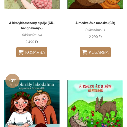
A királykisasszony cipője (CD-
A medve és a macska (CD)
hangoskönyv)
Cikkszám:
81
Cikkszám:
54
2 290 Ft
2 490 Ft


KOSÁRBA
KOSÁRBA
-0%