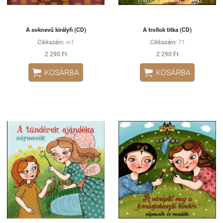
A soknevű királyfi (CD)
A trollok titka (CD)
Cikkszám:
m1
Cikkszám:
71
2 290 Ft
2 290 Ft


KOSÁRBA
KOSÁRBA