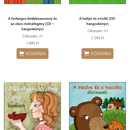
A furfangos királykisasszony és
A hattyú és a holló (CD-
az okos molnárlegény (CD –
hangoskönyv)
hangoskönyv)
Cikkszám:
80
Cikkszám:
45
2 290 Ft
1 880 Ft


KOSÁRBA
KOSÁRBA