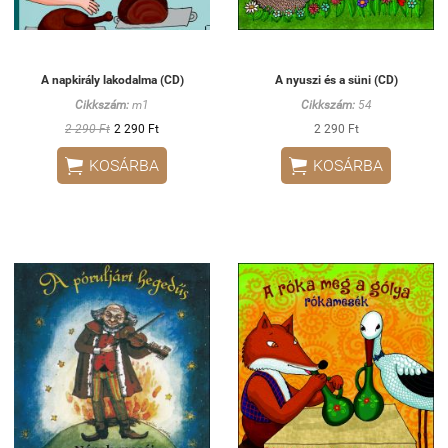
A napkirály lakodalma (CD)
A nyuszi és a süni (CD)
Cikkszám:
m1
Cikkszám:
54
2 290 Ft
2 290 Ft
2 290 Ft


KOSÁRBA
KOSÁRBA