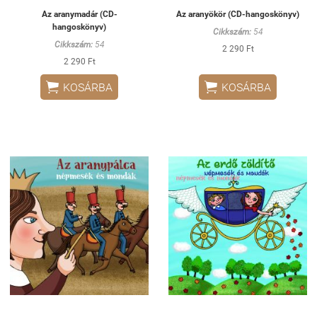
Az aranymadár (CD-
Az aranyökör (CD-hangoskönyv)
hangoskönyv)
Cikkszám:
54
Cikkszám:
54
2 290 Ft
2 290 Ft


KOSÁRBA
KOSÁRBA