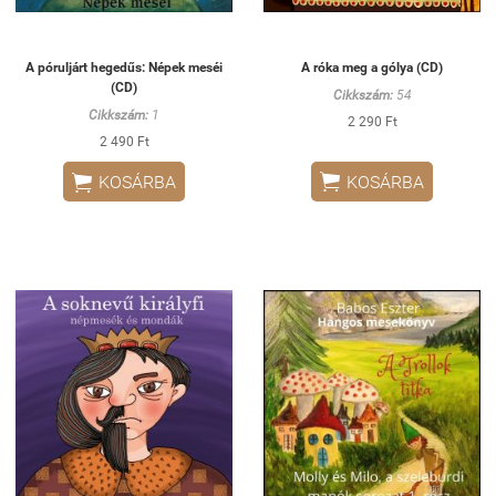
A póruljárt hegedűs: Népek meséi
A róka meg a gólya (CD)
(CD)
Cikkszám:
54
Cikkszám:
1
2 290 Ft
2 490 Ft


KOSÁRBA
KOSÁRBA