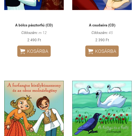
A bölcs pásztorfiú (CD)
A csudaóra (CD)
Cikkszám:
m 12
Cikkszám:
45
2 490 Ft
2 390 Ft


KOSÁRBA
KOSÁRBA