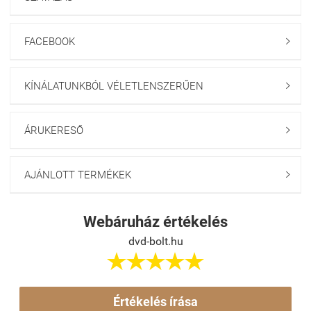
FACEBOOK

KÍNÁLATUNKBÓL VÉLETLENSZERŰEN

ÁRUKERESŐ

AJÁNLOTT TERMÉKEK

Webáruház értékelés
dvd-bolt.hu





Értékelés írása