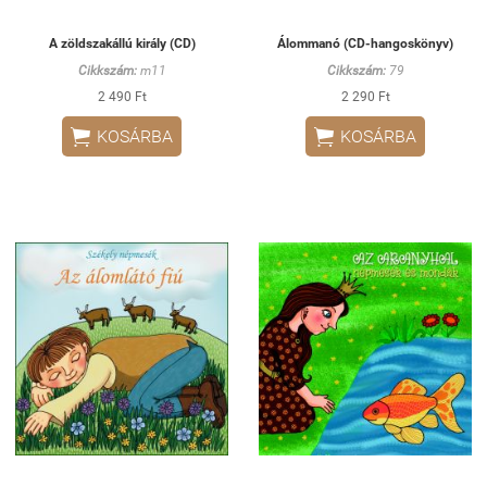
A zöldszakállú király (CD)
Álommanó (CD-hangoskönyv)
Cikkszám:
m11
Cikkszám:
79
2 490 Ft
2 290 Ft


KOSÁRBA
KOSÁRBA