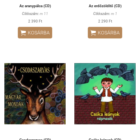
Az aranypálca (CD)
Az erdőzöldítő (CD)
Cikkszám:
m 11
Cikkszám:
m 1
2 390 Ft
2 290 Ft


KOSÁRBA
KOSÁRBA
Csodaszarvas (CD)
Csóka leányok (CD)