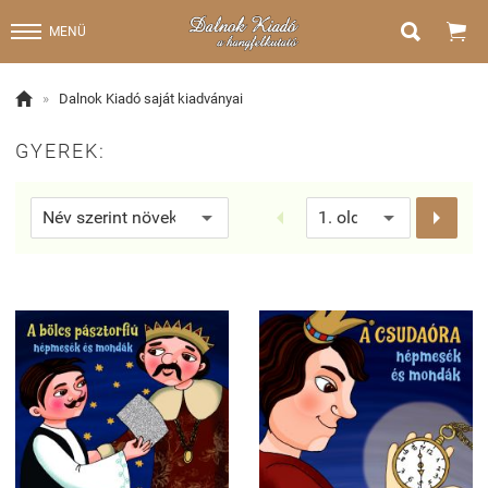


MENÜ

»
Dalnok Kiadó saját kiadványai
GYEREK:

