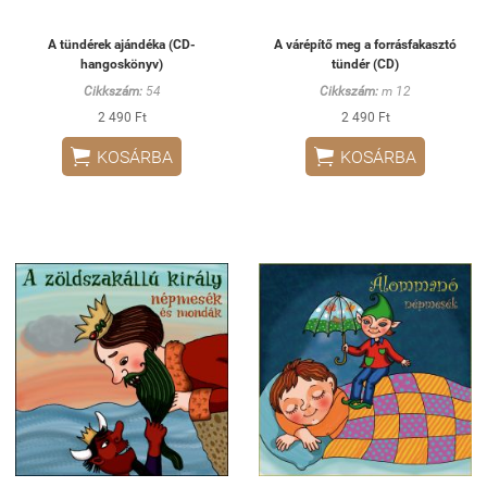
A tündérek ajándéka (CD-
A várépítő meg a forrásfakasztó
hangoskönyv)
tündér (CD)
Cikkszám:
54
Cikkszám:
m 12
2 490 Ft
2 490 Ft


KOSÁRBA
KOSÁRBA