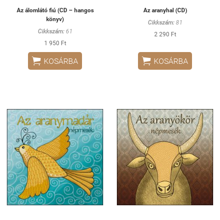
Az álomlátó fiú (CD – hangos
Az aranyhal (CD)
könyv)
Cikkszám:
81
Cikkszám:
61
2 290 Ft
1 950 Ft


KOSÁRBA
KOSÁRBA