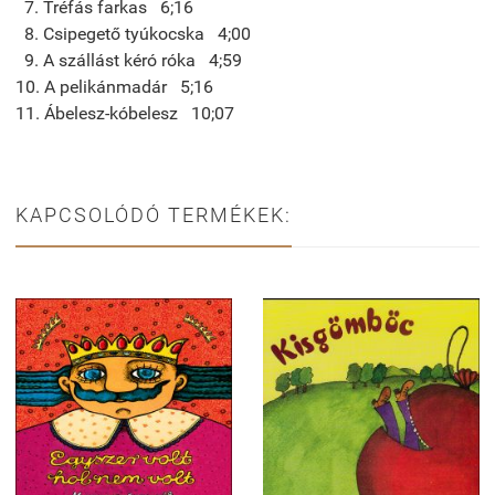
7. Tréfás farkas 6;16
8. Csipegető tyúkocska 4;00
9. A szállást kéró róka 4;59
10. A pelikánmadár 5;16
11. Ábelesz-kóbelesz 10;07
KAPCSOLÓDÓ TERMÉKEK: