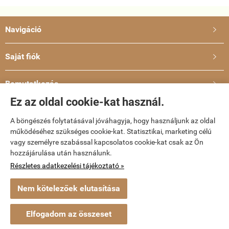
Navigáció

Saját fiók

Bemutatkozás

Ez az oldal cookie-kat használ.
Elérhetőségek

A böngészés folytatásával jóváhagyja, hogy használjunk az oldal
működéséhez szükséges cookie-kat. Statisztikai, marketing célú
dvd-bolt.hu -
Kemény Gábor EV
-
ÁSZF
-
Adatkezelési tájékoztató
vagy személyre szabással kapcsolatos cookie-kat csak az Ön
hozzájárulása után használunk.
Webáruház készítés
a StartÜzlettel.
Részletes adatkezelési tájékoztató »
Nem kötelezőek elutasítása
Elfogadom az összeset