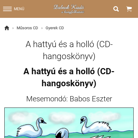


MENÜ

»
Műsoros CD
»
Gyerek CD
A hattyú és a holló (CD-
hangoskönyv)
A hattyú és a holló (CD-
hangoskönyv)
Mesemondó: Babos Eszter