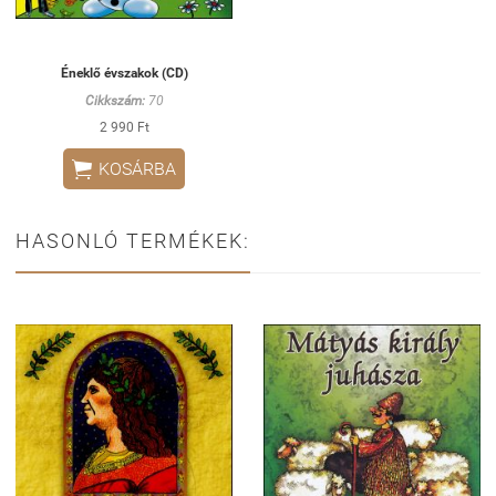
Éneklő évszakok (CD)
Cikkszám:
70
2 990 Ft

KOSÁRBA
HASONLÓ TERMÉKEK: