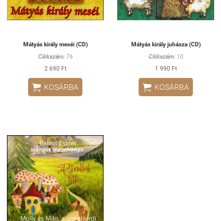
Mátyás király meséi (CD)
Mátyás király juhásza (CD)
Cikkszám:
76
Cikkszám:
10
2 690 Ft
1 990 Ft


KOSÁRBA
KOSÁRBA