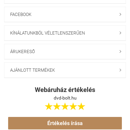
FACEBOOK

KÍNÁLATUNKBÓL VÉLETLENSZERŰEN

ÁRUKERESŐ

AJÁNLOTT TERMÉKEK

Webáruház értékelés
dvd-bolt.hu





Értékelés írása