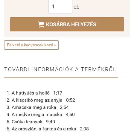
db

KOSÁRBA HELYEZÉS
Felvitel a kedvencek közé »
TOVÁBBI INFORMÁCIÓK A TERMÉKRŐL:
1. A hattyúés a holló 1;17
2. A kiscsikó meg az anyja 0;52
3. Amacska meg a róka 2;54
4. A medve meg a macska 4;50
5. Csóka leányok 9;40
6. Az oroszlán, a farkas és a róka 2;08