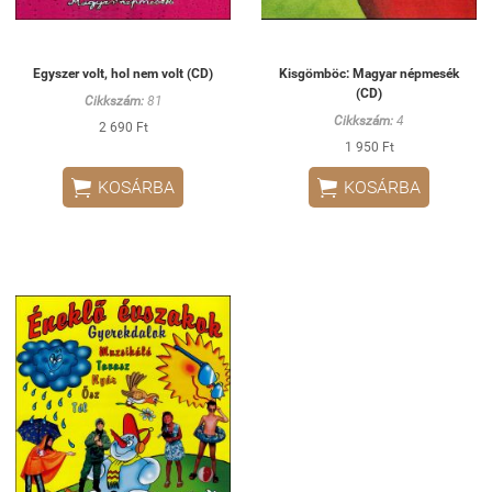
Egyszer volt, hol nem volt (CD)
Kisgömböc: Magyar népmesék
(CD)
Cikkszám:
81
Cikkszám:
4
2 690 Ft
1 950 Ft


KOSÁRBA
KOSÁRBA