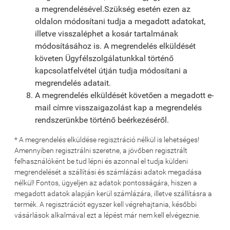
a megrendelésével.Szükség esetén ezen az
oldalon módosítani tudja a megadott adatokat,
illetve visszaléphet a kosár tartalmának
módosításához is. A megrendelés elküldését
követen Ügyfélszolgálatunkkal történő
kapcsolatfelvétel útján tudja módosítani a
megrendelés adatait.
A megrendelés elküldését követően a megadott e-
mail címre visszaigazolást kap a megrendelés
rendszerünkbe történő beérkezéséről.
* A megrendelés elküldése regisztráció nélkül is lehetséges!
Amennyiben regisztrálni szeretne, a jövőben regisztrált
felhasználóként be tud lépni és azonnal el tudja küldeni
megrendelését a szállítási és számlázási adatok megadása
nélkül! Fontos, ügyeljen az adatok pontosságára, hiszen a
megadott adatok alapján kerül számlázára, illetve szállításra a
termék. A regisztrációt egyszer kell végrehajtania, későbbi
vásárlások alkalmával ezt a lépést már nem kell elvégeznie.