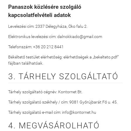
Panaszok közlésére szolgáló
kapcsolatfelvételi adatok
Levelezési cím: 2337 Délegyháza, Öko falu 2.
Elektronikus levelezési cím: dalnokkiado@gmail.com
Telefonszám: +36 20 212 8441
Békéltető testület elérhetőség: elérhetőségek a „bekelteto.pdf”
fájlban találhatóak.
3. TÁRHELY SZOLGÁLTATÓ
Tárhely szolgáltató cégnév: Kontornet Bt.
Tárhely szolgálató székhely / cím: 9081 Győrújbarát Fő u. 45.
Tárhely szolgálató e-mail cím: info@kontornet.hu
4. MEGVÁSÁROLHATÓ