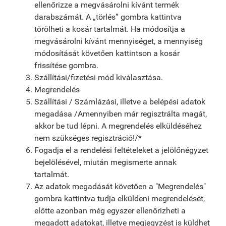
ellenőrizze a megvásárolni kívánt termék
darabszámát. A „törlés” gombra kattintva
törölheti a kosár tartalmát. Ha módosítja a
megvásárolni kívánt mennyiséget, a mennyiség
módosítását követően kattintson a kosár
frissítése gombra.
Szállítási/fizetési mód kiválasztása.
Megrendelés
Szállítási / Számlázási, illetve a belépési adatok
megadása /Amennyiben már regisztrálta magát,
akkor be tud lépni. A megrendelés elküldéséhez
nem szükséges regisztráció!/*
Fogadja el a rendelési feltételeket a jelölőnégyzet
bejelölésével, miután megismerte annak
tartalmát.
Az adatok megadását követően a "Megrendelés"
gombra kattintva tudja elküldeni megrendelését,
előtte azonban még egyszer ellenőrizheti a
megadott adatokat, illetve megjegyzést is küldhet