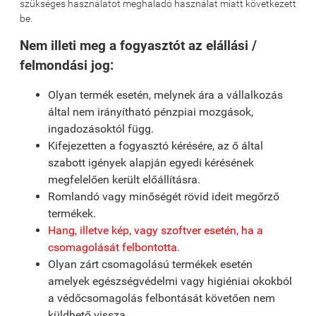
szükséges használatot meghaladó használat miatt következett
be.
Nem illeti meg a fogyasztót az elállási /
felmondási jog:
Olyan termék esetén, melynek ára a vállalkozás
által nem irányítható pénzpiai mozgások,
ingadozásoktól függ.
Kifejezetten a fogyasztó kérésére, az ő által
szabott igények alapján egyedi kérésének
megfelelően került előállításra.
Romlandó vagy minőségét rövid ideit megőrző
termékek.
Hang, illetve kép, vagy szoftver esetén, ha a
csomagolását felbontotta.
Olyan zárt csomagolású termékek esetén
amelyek egészségvédelmi vagy higiéniai okokból
a védőcsomagolás felbontását követően nem
küldhető vissza.