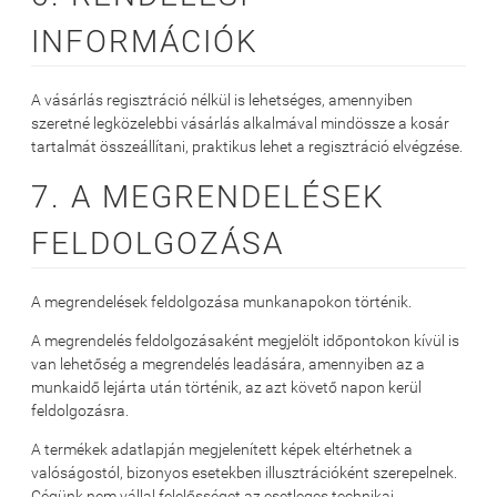
INFORMÁCIÓK
A vásárlás regisztráció nélkül is lehetséges, amennyiben
szeretné legközelebbi vásárlás alkalmával mindössze a kosár
tartalmát összeállítani, praktikus lehet a regisztráció elvégzése.
7. A MEGRENDELÉSEK
FELDOLGOZÁSA
A megrendelések feldolgozása munkanapokon történik.
A megrendelés feldolgozásaként megjelölt időpontokon kívül is
van lehetőség a megrendelés leadására, amennyiben az a
munkaidő lejárta után történik, az azt követő napon kerül
feldolgozásra.
A termékek adatlapján megjelenített képek eltérhetnek a
valóságostól, bizonyos esetekben illusztrációként szerepelnek.
Cégünk nem vállal felelősséget az esetleges technikai