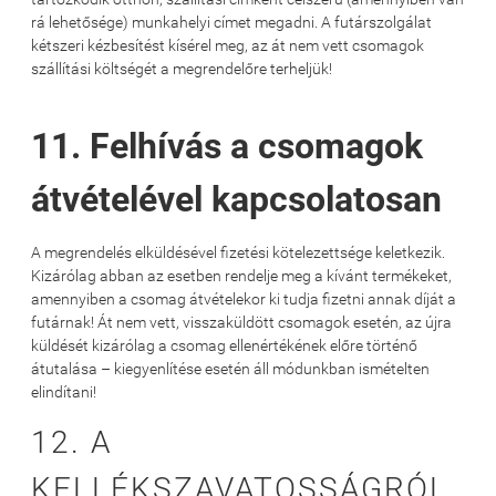
rá lehetősége) munkahelyi címet megadni. A futárszolgálat
kétszeri kézbesítést kísérel meg, az át nem vett csomagok
szállítási költségét a megrendelőre terheljük!
11. Felhívás a csomagok
átvételével kapcsolatosan
A megrendelés elküldésével fizetési kötelezettsége keletkezik.
Kizárólag abban az esetben rendelje meg a kívánt termékeket,
amennyiben a csomag átvételekor ki tudja fizetni annak díját a
futárnak! Át nem vett, visszaküldött csomagok esetén, az újra
küldését kizárólag a csomag ellenértékének előre történő
átutalása – kiegyenlítése esetén áll módunkban ismételten
elindítani!
12. A
KELLÉKSZAVATOSSÁGRÓL,