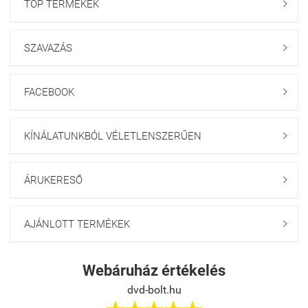
TOP TERMÉKEK

SZAVAZÁS

FACEBOOK

KÍNÁLATUNKBÓL VÉLETLENSZERŰEN

ÁRUKERESŐ

AJÁNLOTT TERMÉKEK

Webáruház értékelés
dvd-bolt.hu