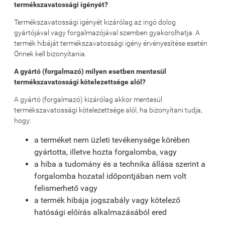
termékszavatossági igényét?
Termékszavatossági igényét kizárólag az ingó dolog
gyártójával vagy forgalmazójával szemben gyakorolhatja. A
termék hibáját termékszavatossági igény érvényesítése esetén
Önnek kell bizonyítania.
A gyártó (forgalmazó) milyen esetben mentesül
termékszavatossági kötelezettsége alól?
A gyártó (forgalmazó) kizárólag akkor mentesül
termékszavatossági kötelezettsége alól, ha bizonyítani tudja,
hogy:
a terméket nem üzleti tevékenysége körében
gyártotta, illetve hozta forgalomba, vagy
a hiba a tudomány és a technika állása szerint a
forgalomba hozatal időpontjában nem volt
felismerhető vagy
a termék hibája jogszabály vagy kötelező
hatósági előírás alkalmazásából ered