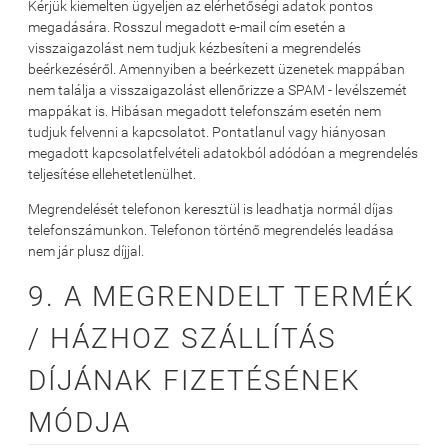
Kérjük kiemelten ügyeljen az elérhetőségi adatok pontos
megadására. Rosszul megadott e-mail cím esetén a
visszaigazolást nem tudjuk kézbesíteni a megrendelés
beérkezéséről. Amennyiben a beérkezett üzenetek mappában
nem találja a visszaigazolást ellenőrizze a SPAM - levélszemét
mappákat is. Hibásan megadott telefonszám esetén nem
tudjuk felvenni a kapcsolatot. Pontatlanul vagy hiányosan
megadott kapcsolatfelvételi adatokból adódóan a megrendelés
teljesítése ellehetetlenülhet.
Megrendelését telefonon keresztül is leadhatja normál díjas
telefonszámunkon. Telefonon történő megrendelés leadása
nem jár plusz díjjal.
9. A MEGRENDELT TERMÉK
/ HÁZHOZ SZÁLLÍTÁS
DÍJÁNAK FIZETÉSÉNEK
MÓDJA