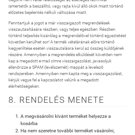
ismertetők a beszállító, vagy rajta kívül álló okok miatt történő
előzetes bejelentés nélküli változása miatt.
Fenntartjuk a jogot a már visszaigazolt megrendelések
visszautasítására részben, vagy teljes egészben. Részben
történő teljesítés kizárólag a megrendelővel történő egyeztetést
követően kerülhet sor! A termék vételárának előre történő
kiegyenlítése esetén visszautalásra kerül az összeg küldőjének
részére. Amennyiben a megrendelés elküldését követően nem
kap a megadott e-mail címre visszaigazolást, javasoljuk
ellenőrizze a SPAM (levélszemét) mappát a levelező
rendszerében. Amennyiben nem kapta meg a visszaigazolást,
kérjük vegye fel a kapcsolatot velünk a megadott
elérhetőségeken.
8. RENDELÉS MENETE
A megvásárolni kívánt terméket helyezze a
kosárba
Ha nem szeretne további terméket vásárolni,