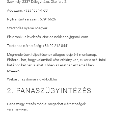
Székhely: 2337 Délegyháza, Öko falu 2.
Adószám:
79294034-1-33
Nyilvántartási szám: 57916626
Szerződés nyelve: Magyar
Elektronikus levelezési cím: dalnokkiado@gmail.com
Telefonos elérhetőség: +36 20 212 8441
Megrendelések teljesítésének átlagos ideje 2-3 munkanap.
Előfordulhat, hogy valamiből készlethiány van, ekkor a szállítási
határidő két hét is lehet. Ebben az esetben ezt email-ben
jelezzük.
Webáruház domain: dvd-bolt.hu
2. PANASZÜGYINTÉZÉS
Panaszügyintézés módja: megadott elérhetőségek
valamelyikén.