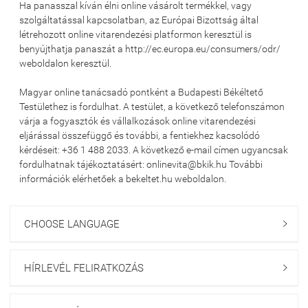
Ha panasszal kíván élni online vásárolt termékkel, vagy
szolgáltatással kapcsolatban, az Európai Bizottság által
létrehozott online vitarendezési platformon keresztül is
benyújthatja panaszát a http://ec.europa.eu/consumers/odr/
weboldalon keresztül.
Magyar online tanácsadó pontként a Budapesti Békéltető
Testülethez is fordulhat. A testület, a következő telefonszámon
várja a fogyasztók és vállalkozások online vitarendezési
eljárással összefüggő és további, a fentiekhez kacsolódó
kérdéseit: +36 1 488 2033. A következő e-mail címen ugyancsak
fordulhatnak tájékoztatásért: onlinevita@bkik.hu További
információk elérhetőek a bekeltet.hu weboldalon.
CHOOSE LANGUAGE

HÍRLEVÉL FELIRATKOZÁS
