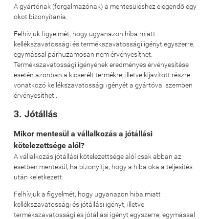
A gyártónak (forgalmazónak) a mentesüléshez elegendő egy
okot bizonyítania.
Felhívjuk figyelmét, hogy ugyanazon hiba miatt
kellékszavatossági és termékszavatossági igényt egyszerre,
egymással párhuzamosan nem érvényesíthet.
Termékszavatossági igényének eredményes érvényesítése
esetén azonban a kicserélt termékre, illetve kijavított részre
vonatkozó kellékszavatossági igényét a gyártóval szemben
érvényesítheti.
3. Jótállás
Mikor mentesül a vállalkozás a jótállási
kötelezettsége alól?
A vállalkozás jótállási kötelezettsége alól csak abban az
esetben mentesül, ha bizonyítja, hogy a hiba oka a teljesítés
után keletkezett.
Felhívjuk a figyelmét, hogy ugyanazon hiba miatt
kellékszavatossági és jótállási igényt, illetve
termékszavatossági és jótállási igényt egyszerre, egymással