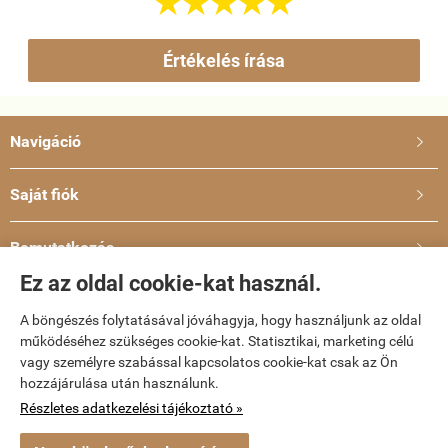





Értékelés írása
Navigáció

Saját fiók

Bemutatkozás

Ez az oldal cookie-kat használ.
Elérhetőségek

A böngészés folytatásával jóváhagyja, hogy használjunk az oldal
működéséhez szükséges cookie-kat. Statisztikai, marketing célú
vagy személyre szabással kapcsolatos cookie-kat csak az Ön
dvd-bolt.hu -
Kemény Gábor EV
-
ÁSZF
-
Adatkezelési tájékoztató
hozzájárulása után használunk.
Részletes adatkezelési tájékoztató »
Webáruház készítés
a StartÜzlettel.