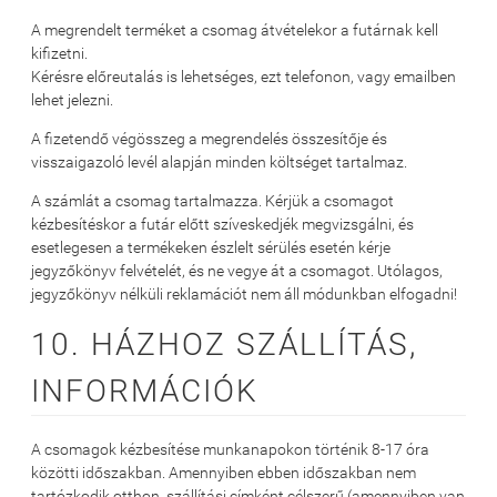
A megrendelt terméket a csomag átvételekor a futárnak kell
kifizetni.
Kérésre előreutalás is lehetséges, ezt telefonon, vagy emailben
lehet jelezni.
A fizetendő végösszeg a megrendelés összesítője és
visszaigazoló levél alapján minden költséget tartalmaz.
A számlát a csomag tartalmazza. Kérjük a csomagot
kézbesítéskor a futár előtt szíveskedjék megvizsgálni, és
esetlegesen a termékeken észlelt sérülés esetén kérje
jegyzőkönyv felvételét, és ne vegye át a csomagot. Utólagos,
jegyzőkönyv nélküli reklamációt nem áll módunkban elfogadni!
10. HÁZHOZ SZÁLLÍTÁS,
INFORMÁCIÓK
A csomagok kézbesítése munkanapokon történik 8-17 óra
közötti időszakban. Amennyiben ebben időszakban nem
tartózkodik otthon, szállítási címként célszerű (amennyiben van