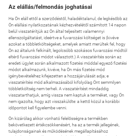
Az elállás/felmondás joghatásai
Ha Ön eláll ettől a szerződéstől, haladéktalanul, de legkésőbb az
Ön elállási nyilatkozatának kézhezvételétől számított 14 napon
belül visszatérítjük az Ön által teljesített valamennyi
ellenszolgáltatást, ideértve a fuvarozási költséget is (kivéve
azokat a többletköltségeket, amelyek amiatt merültek fel, hogy
Ön az általunk felkínált, legolcsóbb szokásos fuvarozási módtól
eltérő fuvarozási módot választott.) A visszatérítés során az
eredeti ügylet során alkalmazott fizetési móddal egyező fizetési
módot alkalmazunk, kivéve, ha Ön más fizetési mód
igénybevételéhez kifejezetten a hozzájárulását adja; e
visszatérítési mód alkalmazásából kifolyólag Önt semmilyen
többletköltség nem terheli. A visszatérítést mindaddig
visszatarthatjuk, amíg vissza nem kaptuk a terméket, vagy Ön
nem igazolta, hogy azt visszaküldte: a kettő közül a korábbi
időpontot kell figyelembe venni.
Ön kizárólag akkor vonható felelősségre a termékben
bekövetkezett értékcsökkenésért, ha az a termék jellegének,
tulajdonságainak és működésének megállapításához