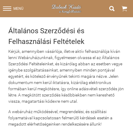


MENÜ
Általános Szerződési és
Felhasználási Feltételek
Kérjük, amennyiben vásárlója, illetve aktív felhasználója kíván
lenni Webáruházunknak, figyelmesen olvassa el az Általános
Szerződési Feltételeinket, és kizárólag abban az esetben vegye
igénybe szolgáltatásainkat, amennyiben minden pontjával
egyetért, és kötelező érvényűnek tekinti magára nézve. Jelen
dokumentum nem kerül iktatásra, kizárólag elektronikus
formában kerül megkötésre, így online adásvételi szerződés jön
létre. A megkötött szerződés későbbiekben nem kereshető
vissza, magatartási kódexre nem utal.
A webáruház működésével, megrendelési, és szállítási
folyamatával kapcsolatosan felmerülő kérdések esetén a
megadott elérhetőségeinken rendelkezésére állunk!