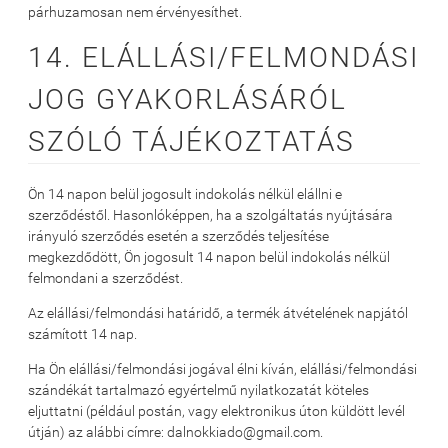
párhuzamosan nem érvényesíthet.
14. ELÁLLÁSI/FELMONDÁSI
JOG GYAKORLÁSÁRÓL
SZÓLÓ TÁJÉKOZTATÁS
Ön 14 napon belül jogosult indokolás nélkül elállni e
szerződéstől. Hasonlóképpen, ha a szolgáltatás nyújtására
irányuló szerződés esetén a szerződés teljesítése
megkezdődött, Ön jogosult 14 napon belül indokolás nélkül
felmondani a szerződést.
Az elállási/felmondási határidő, a termék átvételének napjától
számított 14 nap.
Ha Ön elállási/felmondási jogával élni kíván, elállási/felmondási
szándékát tartalmazó egyértelmű nyilatkozatát köteles
eljuttatni (például postán, vagy elektronikus úton küldött levél
útján) az alábbi címre: dalnokkiado@gmail.com.