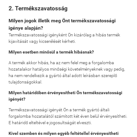
2. Termékszavatosság
Milyen jogok illetik meg Önt termékszavatossági
igénye alapján?
Termékszavatossági igényként Ön kizárólag a hibás termék
kijavítását vagy kicserélését kérheti.
Milyen esetben minősül a termék hibásnak?
A termék akkor hibás, ha az nem felel meg a forgalomba
hozatalakor hatályos minőségi követelményeknek vagy pedig,
ha nem rendelkezik a gyártó által adott leírásban szereplő
tulajdonságokkal.
Milyen határidőben érvényesítheti Ön termékszavatossági
igényét?
Termékszavatossági igényét Ön a termék gyártó általi
forgalomba hozatalától számított két éven belül érvényesítheti.
E határidő elteltével e jogosultságát elveszti.
Kivel szemben és milyen egyéb feltétellel érvényesítheti