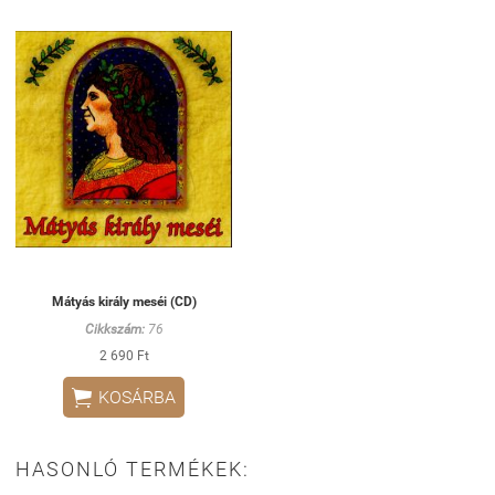
Mátyás király meséi (CD)
Cikkszám:
76
2 690 Ft

KOSÁRBA
HASONLÓ TERMÉKEK: