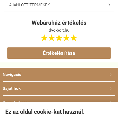
AJÁNLOTT TERMÉKEK

Webáruház értékelés
dvd-bolt.hu





Értékelés írása
Navigáció

Saját fiók

Bemutatkozás

Ez az oldal cookie-kat használ.
Elérhetőségek
