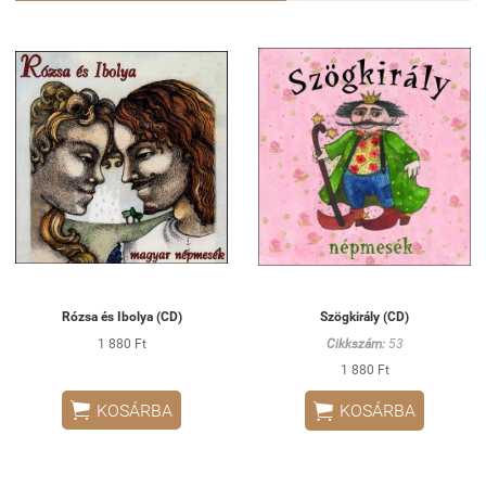
Rózsa és Ibolya (CD)
Szögkirály (CD)
1 880 Ft
Cikkszám:
53
1 880 Ft


KOSÁRBA
KOSÁRBA