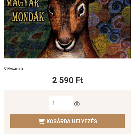
Cikkszám:
2
2 590 Ft
db

KOSÁRBA HELYEZÉS