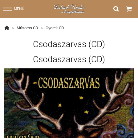


MENÜ

»
Műsoros CD
»
Gyerek CD
Csodaszarvas (CD)
Csodaszarvas (CD)