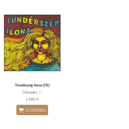
Tündérszép Ilona (CD)
Cikkszám:
17
2 690 Ft

KOSÁRBA