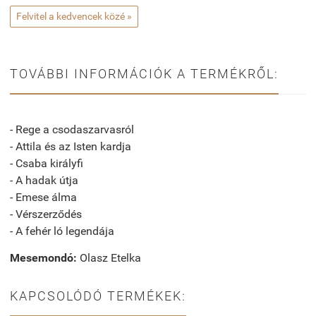
Felvitel a kedvencek közé »
TOVÁBBI INFORMÁCIÓK A TERMÉKRŐL:
- Rege a csodaszarvasról
- Attila és az Isten kardja
- Csaba királyfi
- A hadak útja
- Emese álma
- Vérszerződés
- A fehér ló legendája
Mesemondó:
Olasz Etelka
KAPCSOLÓDÓ TERMÉKEK: