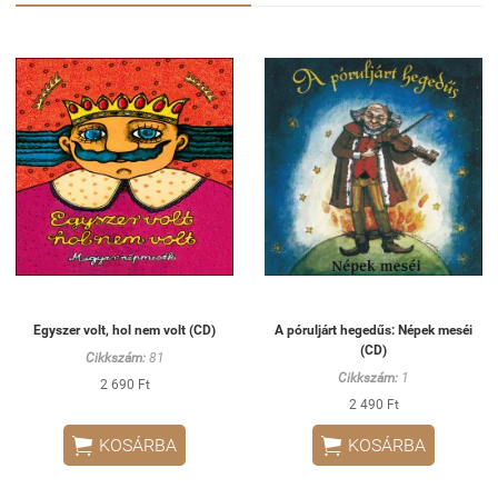
Egyszer volt, hol nem volt (CD)
A póruljárt hegedűs: Népek meséi
(CD)
Cikkszám:
81
Cikkszám:
1
2 690 Ft
2 490 Ft


KOSÁRBA
KOSÁRBA