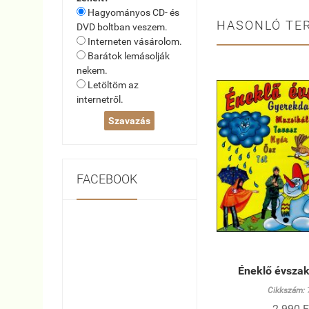
Hagyományos CD- és
HASONLÓ TE
DVD boltban veszem.
Interneten vásárolom.
Barátok lemásolják
nekem.
Letöltöm az
internetről.
FACEBOOK
Éneklő évszak
Cikkszám:
2 990 F