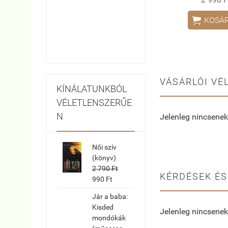

KOSÁ
VÁSÁRLÓI VÉ
KÍNÁLATUNKBÓL
VÉLETLENSZERŰE
N
Jelenleg nincsenek
Női szív
(könyv)
2 790 Ft
KÉRDÉSEK ÉS
990 Ft
Jár a baba:
Kisded
Jelenleg nincsenek
mondókák