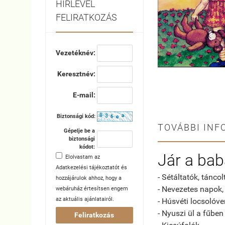
HÍRLEVÉL
FELIRATKOZÁS
Vezetéknév:
Keresztnév:
E-mail:
Biztonsági kód:
TOVÁBBI INF
Gépelje be a
biztonsági
kódot:
Jár a ba
Elolvastam az
Adatkezelési tájékoztatót
és
- Sétáltatók, táncol
hozzájárulok ahhoz, hogy a
- Nevezetes napok,
webáruház értesítsen engem
az aktuális ajánlatairól.
- Húsvéti locsolóve
- Nyuszi ül a fűben
Feliratkozás