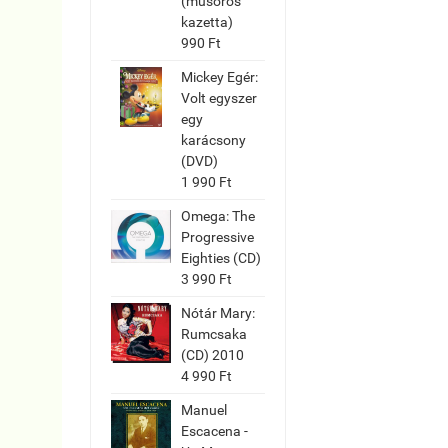
(műsoros
kazetta)
990 Ft
Mickey Egér:
Volt egyszer
egy
karácsony
(DVD)
1 990 Ft
Omega: The
Progressive
Eighties (CD)
3 990 Ft
Nótár Mary:
Rumcsaka
(CD) 2010
4 990 Ft
Manuel
Escacena -