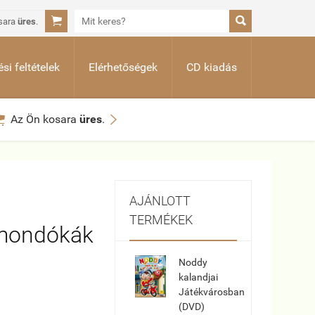


sara
üres
.
si feltételek
Elérhetőségek
CD kiadás


Az Ön kosara
üres
.
AJÁNLOTT
TERMÉKEK
 mondókák
Noddy
kalandjai
Játékvárosban
(DVD)