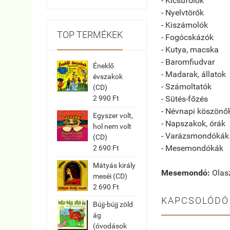
- Kicsúfolók
- Nyelvtörők
- Kiszámolók
TOP TERMÉKEK
- Fogócskázók
- Kutya, macska
- Baromfiudvar
Éneklő
- Madarak, állatok
évszakok
- Számoltatók
(CD)
- Sütés-főzés
2 990 Ft
- Névnapi köszönő
Egyszer volt,
- Napszakok, órák
hol nem volt
- Varázsmondókák
(CD)
- Mesemondókák
2 690 Ft
Mátyás király
Mesemondó:
Olasz
meséi (CD)
2 690 Ft
KAPCSOLÓDÓ
Bújj-bújj zöld
ág
(óvodások