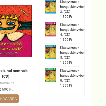
Klasszikusok
hangoskönyvben
3. (CD)
1 399 Ft
Klasszikusok
hangoskönyvben
4. (CD)
1 399 Ft
Klasszikusok
hangoskönyvben
5. (CD)
1 399 Ft
olt, hol nem volt
Klasszikusok
hangoskönyvben
(CD)
8. (CD)
ikkszám:
81
1 399 Ft
2 690 Ft
KOSÁRBA