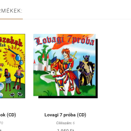
RMÉKEK:
ok (CD)
Lovagi 7 próba (CD)
70
Cikkszám:
6
t
1 950 Ft