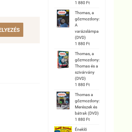
1 880 Ft
Thomas, a
gőzmozdony:
A
ELYEZÉS
varázslámpa
(DVD)
1 880 Ft
Thomas, a
gőzmozdony:
Thomas és a
szivárvány
(DVD)
1 880 Ft
Thomas a
gőzmozdony:
Merészek és
bátrak (DVD)
1 880 Ft
Éneklő