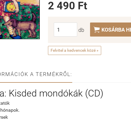
2 490 Ft

KOSÁRBA H
db
Felvitel a kedvencek közé »
ORMÁCIÓK A TERMÉKRŐL:
ba: Kisded mondókák (CD)
tatók
 hónapok.
rsek