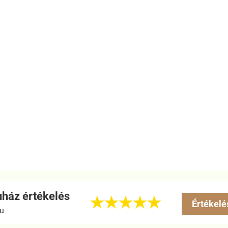
ház értékelés





Értékelé
hu