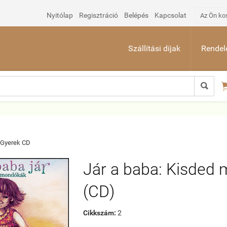
Nyitólap
Regisztráció
Belépés
Kapcsolat
Az Ön ko
Szállítási díjak
Rendelé

Gyerek CD
Jár a baba: Kisded
(CD)
Cikkszám:
2