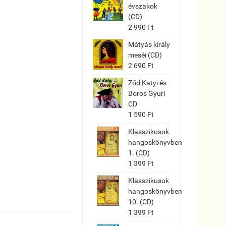
évszakok
(CD)
2 990 Ft
Mátyás király
meséi (CD)
2 690 Ft
Ződ Katyi és
Boros Gyuri
CD
1 590 Ft
Klasszikusok
hangoskönyvben
1. (CD)
1 399 Ft
Klasszikusok
hangoskönyvben
10. (CD)
1 399 Ft