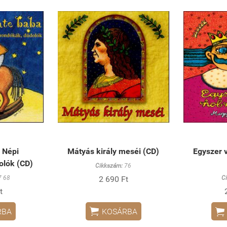
 Népi
Mátyás király meséi (CD)
Egyszer v
olók (CD)
Cikkszám:
76
 68
2 690 Ft
C
t


RBA
KOSÁRBA