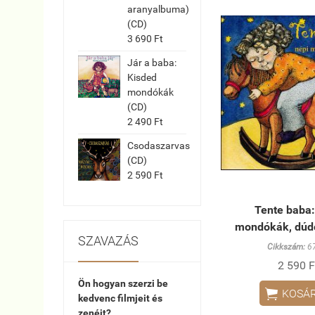
aranyalbuma)
(CD)
3 690 Ft
Jár a baba:
Kisded
mondókák
(CD)
2 490 Ft
Csodaszarvas
(CD)
2 590 Ft
Tente baba:
mondókák, dúd
SZAVAZÁS
Cikkszám:
67
2 590 F
Ön hogyan szerzi be

KOSÁ
kedvenc filmjeit és
zenéit?