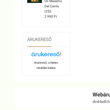
Un Maestro
Del Cante
(CD)
2 990 Ft
ÁRUKERESŐ
Árukereső, a hiteles
vásárlási kalauz
Webáru
dvd-bolt.