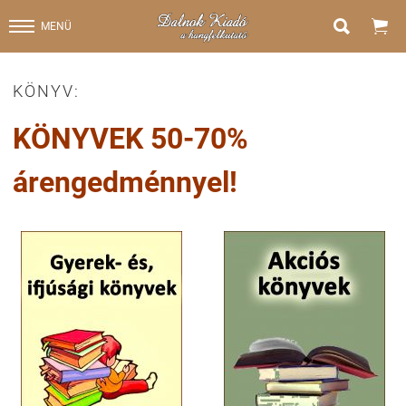


MENÜ
KÖNYV:
KÖNYVEK 50-70%
árengedménnyel!