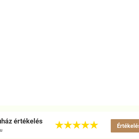
ház értékelés





Értékelé
hu