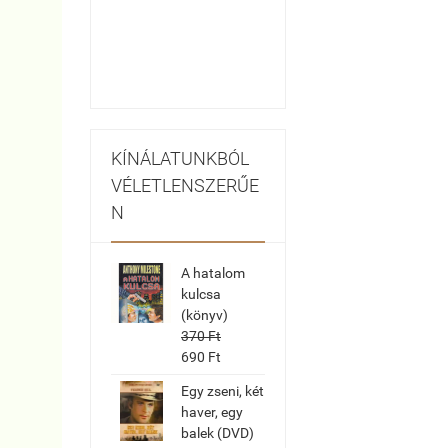
KÍNÁLATUNKBÓL
VÉLETLENSZERŰE
N
A hatalom
kulcsa
(könyv)
370 Ft
690 Ft
Egy zseni, két
haver, egy
balek (DVD)