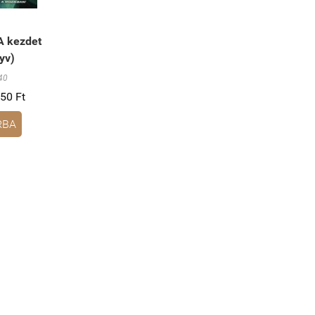
A kezdet
nyv)
40
50 Ft
RBA