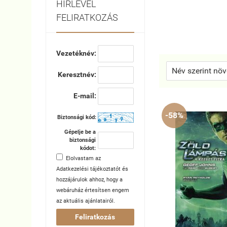
HÍRLEVÉL
FELIRATKOZÁS
Vezetéknév:
Keresztnév:
E-mail:
-58%
Biztonsági kód:
Gépelje be a
biztonsági
kódot:
Elolvastam az
Adatkezelési tájékoztatót
és
hozzájárulok ahhoz, hogy a
webáruház értesítsen engem
az aktuális ajánlatairól.
Feliratkozás