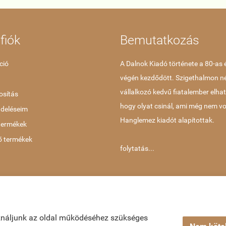
fiók
Bemutatkozás
ció
A Dalnok Kiadó története a 80-as 
végén kezdődött. Szigethalmon 
vállalkozó kedvű fiatalember elha
sítás
hogy olyat csinál, ami még nem vo
ndeléseim
Hanglemez kiadót alapítottak.
termékek
ő termékek
folytatás...
koztató
ználjunk az oldal működéséhez szükséges