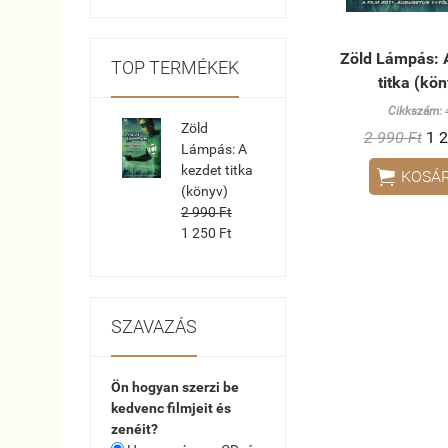
Zöld Lámpás: 
TOP TERMÉKEK
titka (kö
Cikkszám:
Zöld
2 990 Ft
1 2
Lámpás: A
kezdet titka

KOSÁ
(könyv)
2 990 Ft
1 250 Ft
SZAVAZÁS
Ön hogyan szerzi be
kedvenc filmjeit és
zenéit?