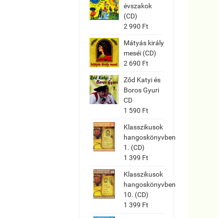
évszakok
(CD)
2 990 Ft
Mátyás király
meséi (CD)
2 690 Ft
Ződ Katyi és
Boros Gyuri
CD
1 590 Ft
Klasszikusok
hangoskönyvben
1. (CD)
1 399 Ft
Klasszikusok
hangoskönyvben
10. (CD)
1 399 Ft