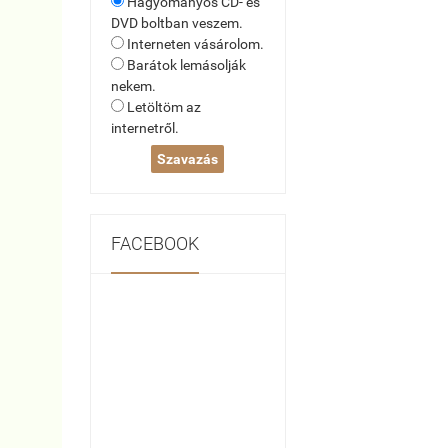
Hagyományos CD- és
DVD boltban veszem.
Interneten vásárolom.
Barátok lemásolják
nekem.
Letöltöm az
internetről.
FACEBOOK