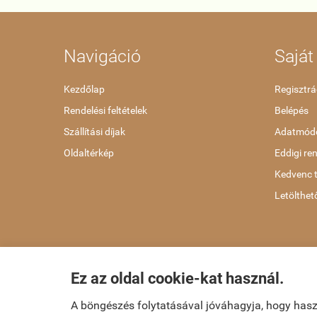
Navigáció
Saját 
Kezdőlap
Regisztrá
Rendelési feltételek
Belépés
Szállítási díjak
Adatmódo
Oldaltérkép
Eddigi re
Kedvenc 
Letölthet
Ez az oldal cookie-kat használ.
dvd-bolt.hu -
Kemény Gábor EV
-
ÁSZF
-
Adatkezelési tájé
A böngészés folytatásával jóváhagyja, hogy has