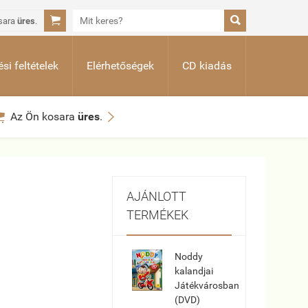


sara
üres
.
si feltételek
Elérhetőségek
CD kiadás


Az Ön kosara
üres
.
AJÁNLOTT
TERMÉKEK
Noddy
kalandjai
Játékvárosban
(DVD)