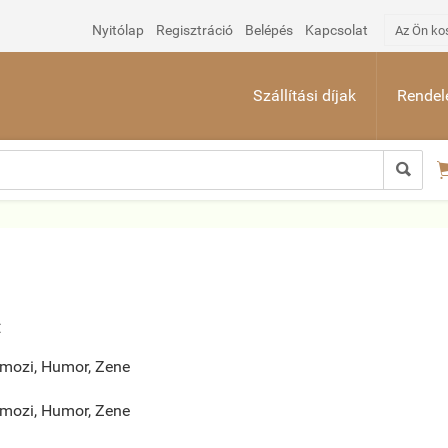
Nyitólap
Regisztráció
Belépés
Kapcsolat
Az Ön ko
Szállítási díjak
Rendelé

:
 mozi, Humor, Zene
 mozi, Humor, Zene