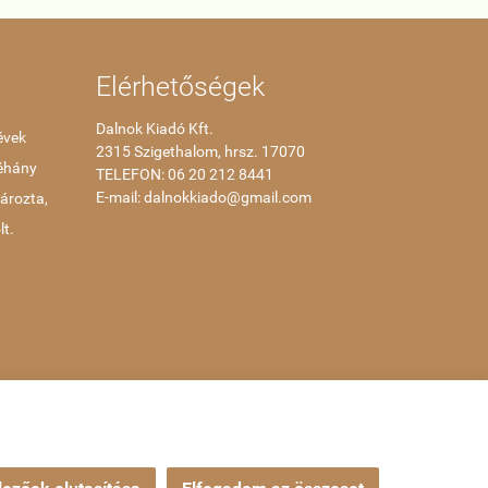
Elérhetőségek
Dalnok Kiadó Kft.
évek
2315 Szigethalom, hrsz. 17070
néhány
TELEFON: 06
20 212 8441
E-mail: dalnokkiado@gmail.com
tározta,
lt.
Webáruház készítés
a StartÜzlettel.