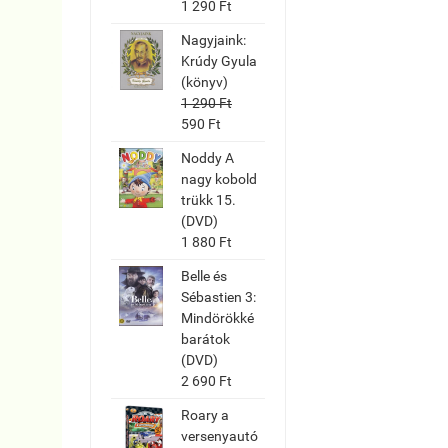
1 290 Ft
Nagyjaink:
Krúdy Gyula
(könyv)
1 290 Ft
590 Ft
Noddy A
nagy kobold
trükk 15.
(DVD)
1 880 Ft
Belle és
Sébastien 3:
Mindörökké
barátok
(DVD)
2 690 Ft
Roary a
versenyautó