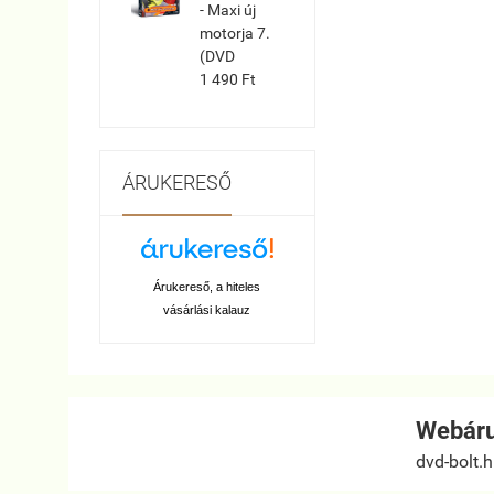
- Maxi új
motorja 7.
(DVD
1 490 Ft
ÁRUKERESŐ
Árukereső, a hiteles
vásárlási kalauz
Webáru
dvd-bolt.