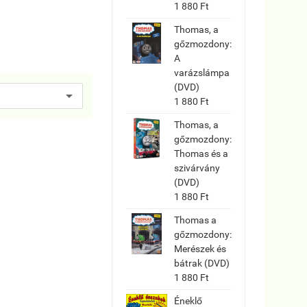
1 880 Ft
Thomas, a
gőzmozdony:
A
varázslámpa
(DVD)
1 880 Ft
Thomas, a
gőzmozdony:
Thomas és a
szivárvány
(DVD)
1 880 Ft
Thomas a
gőzmozdony:
Merészek és
bátrak (DVD)
1 880 Ft
Éneklő