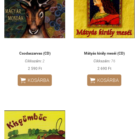
Csodaszarvas (CD)
Mátyás király meséi (CD)
Cikkszám:
2
Cikkszám:
76
2 590 Ft
2 690 Ft


KOSÁRBA
KOSÁRBA