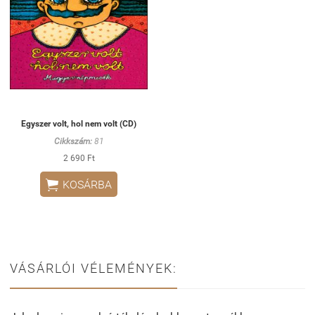
Egyszer volt, hol nem volt (CD)
Cikkszám:
81
2 690 Ft

KOSÁRBA
VÁSÁRLÓI VÉLEMÉNYEK: