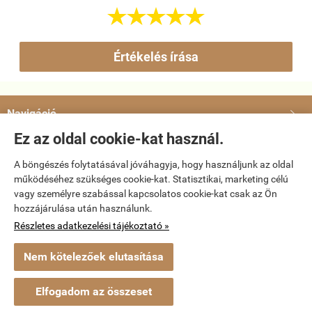





Értékelés írása
Navigáció

Ez az oldal cookie-kat használ.
Saját fiók

A böngészés folytatásával jóváhagyja, hogy használjunk az oldal
működéséhez szükséges cookie-kat. Statisztikai, marketing célú
Bemutatkozás

vagy személyre szabással kapcsolatos cookie-kat csak az Ön
hozzájárulása után használunk.
Elérhetőségek

Részletes adatkezelési tájékoztató »
Nem kötelezőek elutasítása
dvd-bolt.hu -
Kemény Gábor EV
-
ÁSZF
-
Adatkezelési tájékoztató
Elfogadom az összeset
Webáruház készítés
a StartÜzlettel.