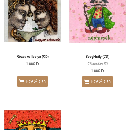
Rózsa és Ibolya (CD)
Szögkirály (CD)
1 880 Ft
Cikkszám:
53
1 880 Ft


KOSÁRBA
KOSÁRBA