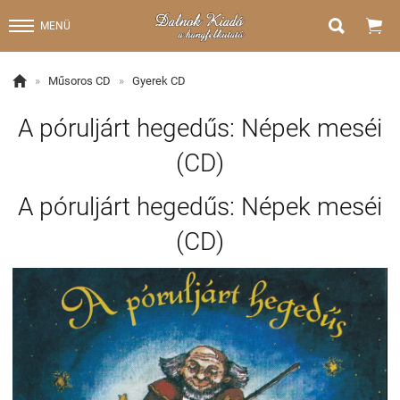


MENÜ

»
Műsoros CD
»
Gyerek CD
A póruljárt hegedűs: Népek meséi
(CD)
A póruljárt hegedűs: Népek meséi
(CD)