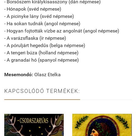
- Borsószem királykisasszony (dán népmese)
- Hónapok (svéd népmese)
- A picinyke lány (svéd népmese)
- Ha sokan tudnák (angol népmese)
- Hogyan fojtották vízbe az angolnát (angol népmese)
- A varázsflaska (ír népmese)
- A póruljárt hegedűs (belga népmese)
- A tengeri búza (holland népmese)
- A granadai hó (spanyol népmese)
Mesemondó:
Olasz Etelka
KAPCSOLÓDÓ TERMÉKEK: