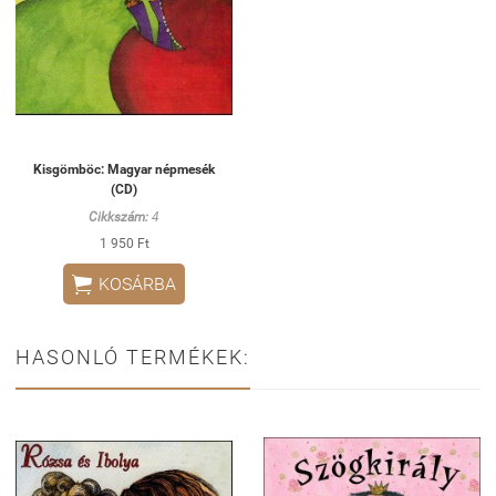
Kisgömböc: Magyar népmesék
(CD)
Cikkszám:
4
1 950 Ft

KOSÁRBA
HASONLÓ TERMÉKEK: