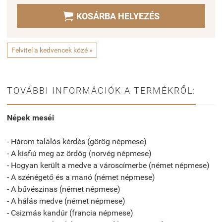

KOSÁRBA HELYEZÉS
Felvitel a kedvencek közé »
TOVÁBBI INFORMÁCIÓK A TERMÉKRŐL:
Népek meséi
- Három találós kérdés (görög népmese)
- A kisfiú meg az ördög (norvég népmese)
- Hogyan került a medve a városcímerbe (német népmese)
- A szénégető és a manó (német népmese)
- A bűvészinas (német népmese)
- A hálás medve (német népmese)
- Csizmás kandúr (francia népmese)