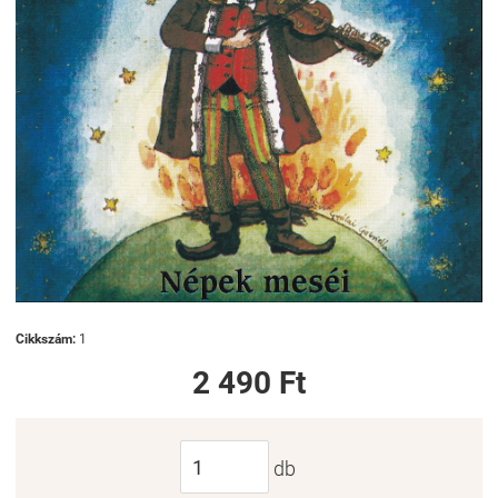
Cikkszám:
1
2 490 Ft
db