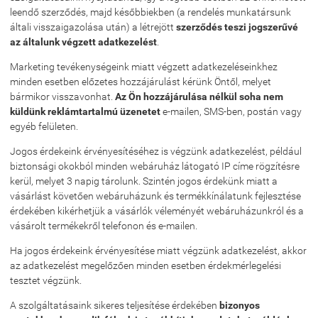
leendő szerződés, majd későbbiekben (a rendelés munkatársunk
általi visszaigazolása után) a létrejött
szerződés teszi jogszerűvé
az általunk végzett adatkezelést
.
Marketing tevékenységeink miatt végzett adatkezeléseinkhez
minden esetben előzetes hozzájárulást kérünk Öntől, melyet
bármikor visszavonhat.
Az Ön hozzájárulása nélkül soha nem
küldünk reklámtartalmú üzenetet
e-mailen, SMS-ben, postán vagy
egyéb felületen.
Jogos érdekeink érvényesítéséhez is végzünk adatkezelést, például
biztonsági okokból minden webáruház látogató IP címe rögzítésre
kerül, melyet 3 napig tárolunk. Szintén jogos érdekünk miatt a
vásárlást követően webáruházunk és termékkínálatunk fejlesztése
érdekében kikérhetjük a vásárlók véleményét webáruházunkról és a
vásárolt termékekről telefonon és e-mailen.
Ha jogos érdekeink érvényesítése miatt végzünk adatkezelést, akkor
az adatkezelést megelőzően minden esetben érdekmérlegelési
tesztet végzünk.
A szolgáltatásaink sikeres teljesítése érdekében
bizonyos