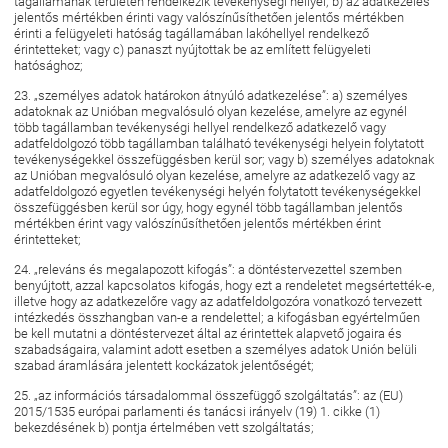
tagállamának területén rendelkezik tevékenységi hellyel; b) az adatkezelés
jelentős mértékben érinti vagy valószínűsíthetően jelentős mértékben
érinti a felügyeleti hatóság tagállamában lakóhellyel rendelkező
érintetteket; vagy c) panaszt nyújtottak be az említett felügyeleti
hatósághoz;
23. „személyes adatok határokon átnyúló adatkezelése”: a) személyes
adatoknak az Unióban megvalósuló olyan kezelése, amelyre az egynél
több tagállamban tevékenységi hellyel rendelkező adatkezelő vagy
adatfeldolgozó több tagállamban található tevékenységi helyein folytatott
tevékenységekkel összefüggésben kerül sor; vagy b) személyes adatoknak
az Unióban megvalósuló olyan kezelése, amelyre az adatkezelő vagy az
adatfeldolgozó egyetlen tevékenységi helyén folytatott tevékenységekkel
összefüggésben kerül sor úgy, hogy egynél több tagállamban jelentős
mértékben érint vagy valószínűsíthetően jelentős mértékben érint
érintetteket;
24. „releváns és megalapozott kifogás”: a döntéstervezettel szemben
benyújtott, azzal kapcsolatos kifogás, hogy ezt a rendeletet megsértették-e,
illetve hogy az adatkezelőre vagy az adatfeldolgozóra vonatkozó tervezett
intézkedés összhangban van-e a rendelettel; a kifogásban egyértelműen
be kell mutatni a döntéstervezet által az érintettek alapvető jogaira és
szabadságaira, valamint adott esetben a személyes adatok Unión belüli
szabad áramlására jelentett kockázatok jelentőségét;
25. „az információs társadalommal összefüggő szolgáltatás”: az (EU)
2015/1535 európai parlamenti és tanácsi irányelv (19) 1. cikke (1)
bekezdésének b) pontja értelmében vett szolgáltatás;