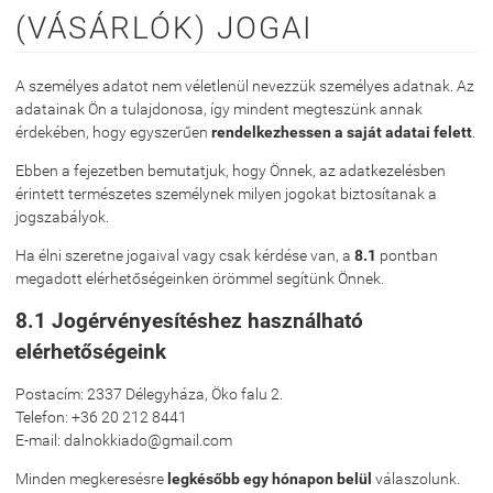
(VÁSÁRLÓK) JOGAI
A személyes adatot nem véletlenül nevezzük személyes adatnak. Az
adatainak Ön a tulajdonosa, így mindent megteszünk annak
érdekében, hogy egyszerűen
rendelkezhessen a saját adatai felett
.
Ebben a fejezetben bemutatjuk, hogy Önnek, az adatkezelésben
érintett természetes személynek milyen jogokat biztosítanak a
jogszabályok.
Ha élni szeretne jogaival vagy csak kérdése van, a
8.1
pontban
megadott elérhetőségeinken örömmel segítünk Önnek.
8.1 Jogérvényesítéshez használható
elérhetőségeink
Postacím: 2337 Délegyháza, Öko falu 2.
Telefon: +36 20 212 8441
E-mail: dalnokkiado@gmail.com
Minden megkeresésre
legkésőbb egy hónapon belül
válaszolunk.