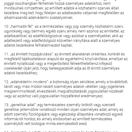
joggal összhangban férhetnek hozzá személyes adatokhoz, nem
minősülnek címzettnek; az említett adatok e közhatalmi szervek általi
kezelése meg kell, hogy feleljen az adatkezelés céljainak megfelelően az
alkalmazandó adatvédelmi szabályoknak;
10. „harmadik fél”: az a természetes vagy jogi személy, közhatalmi szerv,
ügynökség vagy bármely egyéb szerv, amely nem azonos az érintettel, az
adatkezelővel, az adatfeldolgozóval vagy azokkal a személyekkel, akik az
adatkezelő vagy adatfeldolgozó közvetlen irányítása alatt a személyes
adatok kezelésére felhatalmazást kaptak;
11. „az érintett hozzájárulása”: az érintett akaratának önkéntes, konkrét és
megfelelő tájékoztatáson alapuló és egyértelmű kinyilvánítása, amellyel az
érintett nyilatkozat vagy a megerősítést félreérthetetlenül kifejező
cselekedet útján jelzi, hogy beleegyezését adja az őt érintő személyes
adatok kezeléséhez;
12. „adatvédelmi incidens”: a biztonság olyan sérülése, amely a továbbított,
tárolt vagy más módon kezelt személyes adatok véletlen vagy jogellenes
megsemmisítését, elvesztését, megváltoztatását, jogosulatlan közlését
vagy az azokhoz való jogosulatlan hozzáférést eredményezi;
13. „genetikai adat”: egy természetes személy örökölt vagy szerzett
genetikai jellemzőire vonatkozó minden olyan személyes adat, amely az
adott személy fiziológiájára vagy egészségi állapotára vonatkozó egyedi
információt hordoz, és amely elsősorban az említett természetes
személyből vett biológiai minta elemzéséből ered;