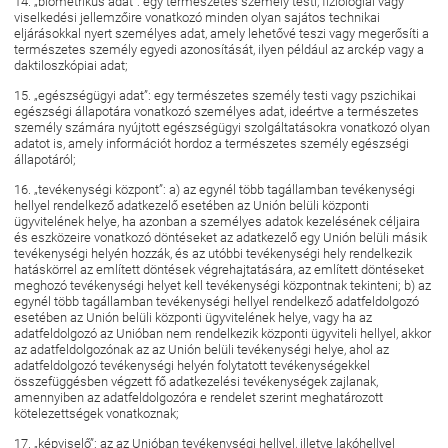
14. „biometrikus adat”: egy természetes személy testi, fiziológiai vagy
viselkedési jellemzőire vonatkozó minden olyan sajátos technikai
eljárásokkal nyert személyes adat, amely lehetővé teszi vagy megerősíti a
természetes személy egyedi azonosítását, ilyen például az arckép vagy a
daktiloszkópiai adat;
15. „egészségügyi adat”: egy természetes személy testi vagy pszichikai
egészségi állapotára vonatkozó személyes adat, ideértve a természetes
személy számára nyújtott egészségügyi szolgáltatásokra vonatkozó olyan
adatot is, amely információt hordoz a természetes személy egészségi
állapotáról;
16. „tevékenységi központ”: a) az egynél több tagállamban tevékenységi
hellyel rendelkező adatkezelő esetében az Unión belüli központi
ügyvitelének helye, ha azonban a személyes adatok kezelésének céljaira
és eszközeire vonatkozó döntéseket az adatkezelő egy Unión belüli másik
tevékenységi helyén hozzák, és az utóbbi tevékenységi hely rendelkezik
hatáskörrel az említett döntések végrehajtatására, az említett döntéseket
meghozó tevékenységi helyet kell tevékenységi központnak tekinteni; b) az
egynél több tagállamban tevékenységi hellyel rendelkező adatfeldolgozó
esetében az Unión belüli központi ügyvitelének helye, vagy ha az
adatfeldolgozó az Unióban nem rendelkezik központi ügyviteli hellyel, akkor
az adatfeldolgozónak az az Unión belüli tevékenységi helye, ahol az
adatfeldolgozó tevékenységi helyén folytatott tevékenységekkel
összefüggésben végzett fő adatkezelési tevékenységek zajlanak,
amennyiben az adatfeldolgozóra e rendelet szerint meghatározott
kötelezettségek vonatkoznak;
17. „képviselő”: az az Unióban tevékenységi hellyel, illetve lakóhellyel