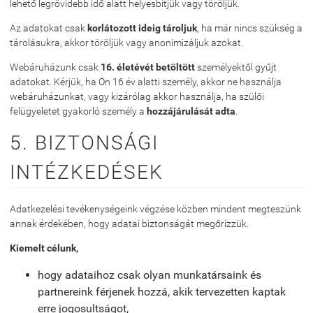
lehető legrövidebb idő alatt helyesbítjük vagy töröljük.
Az adatokat csak
korlátozott ideig tároljuk
, ha már nincs szükség a
tárolásukra, akkor töröljük vagy anonimizáljuk azokat.
Webáruházunk csak
16. életévét betöltött
személyektől gyűjt
adatokat. Kérjük, ha Ön 16 év alatti személy, akkor ne használja
webáruházunkat, vagy kizárólag akkor használja, ha szülői
felügyeletet gyakorló személy a
hozzájárulását adta
.
5. BIZTONSÁGI
INTÉZKEDÉSEK
Adatkezelési tevékenységeink végzése közben mindent megteszünk
annak érdekében, hogy adatai biztonságát megőrizzük.
Kiemelt célunk,
hogy adataihoz csak olyan munkatársaink és
partnereink férjenek hozzá, akik tervezetten kaptak
erre jogosultságot,