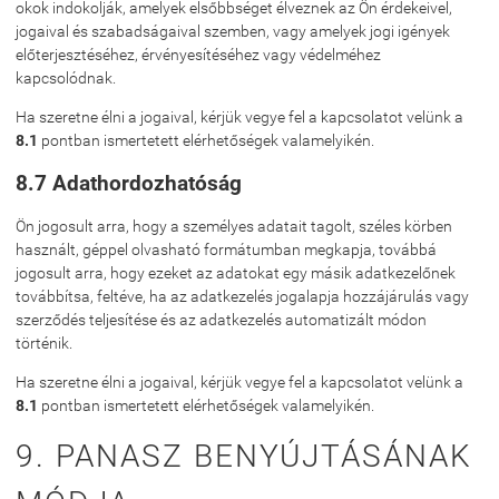
okok indokolják, amelyek elsőbbséget élveznek az Ön érdekeivel,
jogaival és szabadságaival szemben, vagy amelyek jogi igények
előterjesztéséhez, érvényesítéséhez vagy védelméhez
kapcsolódnak.
Ha szeretne élni a jogaival, kérjük vegye fel a kapcsolatot velünk a
8.1
pontban ismertetett elérhetőségek valamelyikén.
8.7 Adathordozhatóság
Ön jogosult arra, hogy a személyes adatait tagolt, széles körben
használt, géppel olvasható formátumban megkapja, továbbá
jogosult arra, hogy ezeket az adatokat egy másik adatkezelőnek
továbbítsa, feltéve, ha az adatkezelés jogalapja hozzájárulás vagy
szerződés teljesítése és az adatkezelés automatizált módon
történik.
Ha szeretne élni a jogaival, kérjük vegye fel a kapcsolatot velünk a
8.1
pontban ismertetett elérhetőségek valamelyikén.
9. PANASZ BENYÚJTÁSÁNAK