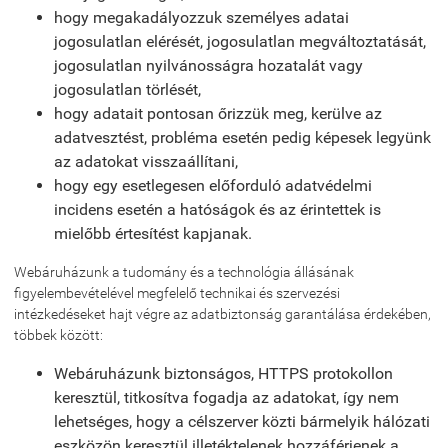
hogy megakadályozzuk személyes adatai
jogosulatlan elérését, jogosulatlan megváltoztatását,
jogosulatlan nyilvánosságra hozatalát vagy
jogosulatlan törlését,
hogy adatait pontosan őrizzük meg, kerülve az
adatvesztést, probléma esetén pedig képesek legyünk
az adatokat visszaállítani,
hogy egy esetlegesen előforduló adatvédelmi
incidens esetén a hatóságok és az érintettek is
mielőbb értesítést kapjanak.
Webáruházunk a tudomány és a technológia állásának
figyelembevételével megfelelő technikai és szervezési
intézkedéseket hajt végre az adatbiztonság garantálása érdekében,
többek között:
Webáruházunk biztonságos, HTTPS protokollon
keresztül, titkosítva fogadja az adatokat, így nem
lehetséges, hogy a célszerver közti bármelyik hálózati
eszközön keresztül illetéktelenek hozzáférjenek a