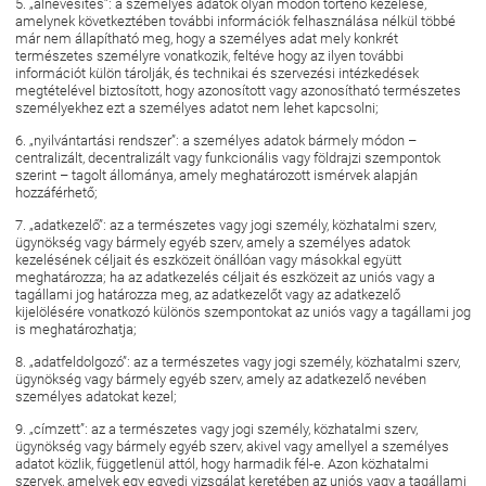
5. „álnevesítés”: a személyes adatok olyan módon történő kezelése,
amelynek következtében további információk felhasználása nélkül többé
már nem állapítható meg, hogy a személyes adat mely konkrét
természetes személyre vonatkozik, feltéve hogy az ilyen további
információt külön tárolják, és technikai és szervezési intézkedések
megtételével biztosított, hogy azonosított vagy azonosítható természetes
személyekhez ezt a személyes adatot nem lehet kapcsolni;
6. „nyilvántartási rendszer”: a személyes adatok bármely módon –
centralizált, decentralizált vagy funkcionális vagy földrajzi szempontok
szerint – tagolt állománya, amely meghatározott ismérvek alapján
hozzáférhető;
7. „adatkezelő”: az a természetes vagy jogi személy, közhatalmi szerv,
ügynökség vagy bármely egyéb szerv, amely a személyes adatok
kezelésének céljait és eszközeit önállóan vagy másokkal együtt
meghatározza; ha az adatkezelés céljait és eszközeit az uniós vagy a
tagállami jog határozza meg, az adatkezelőt vagy az adatkezelő
kijelölésére vonatkozó különös szempontokat az uniós vagy a tagállami jog
is meghatározhatja;
8. „adatfeldolgozó”: az a természetes vagy jogi személy, közhatalmi szerv,
ügynökség vagy bármely egyéb szerv, amely az adatkezelő nevében
személyes adatokat kezel;
9. „címzett”: az a természetes vagy jogi személy, közhatalmi szerv,
ügynökség vagy bármely egyéb szerv, akivel vagy amellyel a személyes
adatot közlik, függetlenül attól, hogy harmadik fél-e. Azon közhatalmi
szervek, amelyek egy egyedi vizsgálat keretében az uniós vagy a tagállami