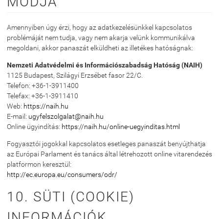
MÓDJA
Amennyiben úgy érzi, hogy az adatkezelésünkkel kapcsolatos
problémáját nem tudja, vagy nem akarja velünk kommunikálva
megoldani, akkor panaszát elküldheti az illetékes hatóságnak:
Nemzeti Adatvédelmi és Információszabadság Hatóság (NAIH)
1125 Budapest, Szilágyi Erzsébet fasor 22/C.
Telefon: +36-1-3911400
Telefax: +36-1-3911410
Web:
https://naih.hu
E-mail:
ugyfelszolgalat@naih.hu
Online ügyindítás:
https://naih.hu/online-uegyinditas.html
Fogyasztói jogokkal kapcsolatos esetleges panaszát benyújthatja
az Európai Parlament és tanács által létrehozott online vitarendezés
platformon keresztül:
http://ec.europa.eu/consumers/odr/
10. SÜTI (COOKIE)
INFORMÁCIÓK