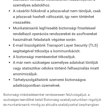
személyes adatokhoz.
A vásárlói fiókoknál a jelszavakat nem tároljuk, csak
a jelszavak hashelt változatát, így nem történhet
visszaélés.
Munkatársaink legfrissebb biztonsági frissítéssel
rendelkező operációs rendszereket és szoftvereket
használnak feladataik végzése során.
E-mail kiszolgálónk Transport Layer Security (TLS)
segítségével titkosítja a kommunikációt.
A biztonsági mentéseinket titkosítjuk.
A már nem szükséges személyes adatokat töröljük
vagy statisztikai célokra történő felhasználás miatt
anonimizáljuk.
Tárhelyszolgáltatónk szerverei biztonságos
adatközpontban üzemelnek.
Biztonsági intézkedéseinket rendszeresen felülvizsgáljuk, a
szükséges teendőket belső Biztonsági szabályzatunkban rögzítjük
és munkatársaink mindig az aktuális szabályzattal összhangban