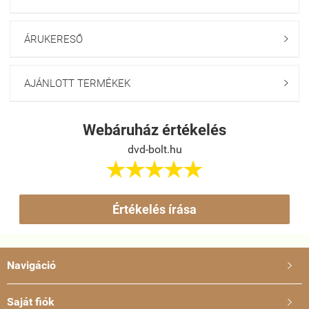
ÁRUKERESŐ

AJÁNLOTT TERMÉKEK

Webáruház értékelés
dvd-bolt.hu





Értékelés írása
Navigáció

Saját fiók
