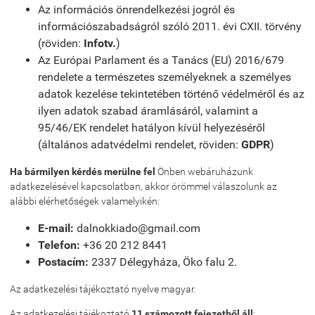
Az információs önrendelkezési jogról és
információszabadságról szóló 2011. évi CXII. törvény
(röviden:
Infotv.
)
Az Európai Parlament és a Tanács (EU) 2016/679
rendelete a természetes személyeknek a személyes
adatok kezelése tekintetében történő védelméről és az
ilyen adatok szabad áramlásáról, valamint a
95/46/EK rendelet hatályon kívül helyezéséről
(általános adatvédelmi rendelet, röviden:
GDPR
)
Ha bármilyen kérdés merülne fel
Önben webáruházunk
adatkezelésével kapcsolatban, akkor örömmel válaszolunk az
alábbi elérhetőségek valamelyikén:
E-mail:
dalnokkiado@gmail.com
Telefon:
+36 20 212 8441
Postacím:
2337 Délegyháza, Öko falu 2.
Az adatkezelési tájékoztató nyelve magyar.
Az adatkezelési tájékoztató
11 számozott fejezetből áll
: