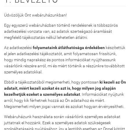
Üdvözöljük Önt webáruházunkban!
Egy egyszerű webáruházban történő rendelésnek is többszörös
adatkezelési vonzata van, az adatok szerteágazó áramlását
megfelelő tájékoztatás nélkül lehetetlen átlátni.
Az adatkezelési
folyamataink átláthatósága érdekében
készítettük
el jelen adatkezelési tájékoztatót, amit folyamatosan frissítünk,
hogy mindig naprakész és pontos információkat nyújthassunk
vásárlóink részére arról, mi és miért történik a részünkre továbbított
személyes adatokkal.
Ebből a tájékoztatóból megismerheti, hogy pontosan
ki kezeli az Ön
adatait, miért kezeli azokat és azt is, hogy milyen jog alapján
kezelhetjük ezeket a személyes adatokat
. Információkat nyújtunk
arról, hogy kik férhetnek hozzá az Ön adataihoz és miért.
Megismerheti milyen jogai vannak és azokat hogyan érvényesítheti.
Webáruházunk használata során vásárlóink személyes adatokat
juttatnak el hozzánk. Ezek a személyes adatok szükségesek
szolgáltatásaink nyújtásához, így a legtöbb esetben az Önnel kötött