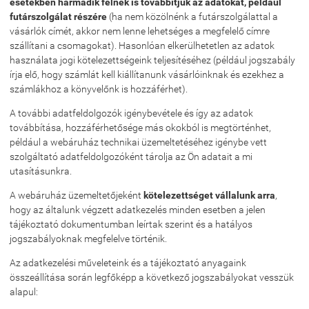
esetekben harmadik félnek is továbbítjuk az adatokat, például
futárszolgálat részére
(ha nem közölnénk a futárszolgálattal a
vásárlók címét, akkor nem lenne lehetséges a megfelelő címre
szállítani a csomagokat). Hasonlóan elkerülhetetlen az adatok
használata jogi kötelezettségeink teljesítéséhez (például jogszabály
írja elő, hogy számlát kell kiállítanunk vásárlóinknak és ezekhez a
számlákhoz a könyvelőnk is hozzáférhet).
A további adatfeldolgozók igénybevétele és így az adatok
továbbítása, hozzáférhetősége más okokból is megtörténhet,
például a webáruház technikai üzemeltetéséhez igénybe vett
szolgáltató adatfeldolgozóként tárolja az Ön adatait a mi
utasításunkra.
A webáruház üzemeltetőjeként
kötelezettséget vállalunk arra
,
hogy az általunk végzett adatkezelés minden esetben a jelen
tájékoztató dokumentumban leírtak szerint és a hatályos
jogszabályoknak megfelelve történik.
Az adatkezelési műveleteink és a tájékoztató anyagaink
összeállítása során legfőképp a következő jogszabályokat vesszük
alapul: