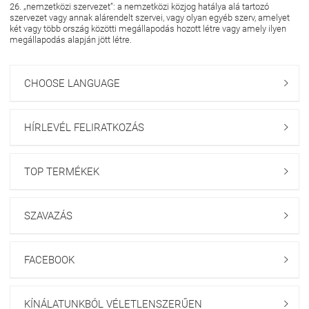
26. „nemzetközi szervezet”: a nemzetközi közjog hatálya alá tartozó
szervezet vagy annak alárendelt szervei, vagy olyan egyéb szerv, amelyet
két vagy több ország közötti megállapodás hozott létre vagy amely ilyen
megállapodás alapján jött létre.
CHOOSE LANGUAGE

HÍRLEVÉL FELIRATKOZÁS

TOP TERMÉKEK

SZAVAZÁS

FACEBOOK

KÍNÁLATUNKBÓL VÉLETLENSZERŰEN
