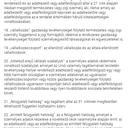
rendelkező és az adatkezelő vagy adatfeldolgozó által a 27. cikk alapján
írásban megjelölt természetes vagy jogi személy, aki, illetve amely az
adatkezelőt vagy adatfeldolgozót képviseli az adatkezelőre vagy
adatfeldolgozóra az e rendelet értelmében háruló kötelezettségek
vonatkozásában;
18. „vállalkozás”: gazdasági tevékenységet folytató természetes vagy jogi
személy, függetlenül a jogi formájától, ideértve a rendszeres gazdasági
tevékenységet folytató személyegyesítő társaságokat és egyesületeket is;
19. „vállalkozáscsoport”: az ellenőrző vállalkozás és az általa ellenőrzött
vállalkozások;
20. „kötelező erejű vállalati szabályok”: a személyes adatok védelmére
vonatkozó szabályzat, amelyet az Unió valamely tagállamának területén
tevékenységi hellyel rendelkező adatkezelő vagy adatfeldolgozó egy vagy
több harmadik országban a személyes adatoknak az ugyanazon
vállalkozáscsoporton vagy közös gazdasági tevékenységet folytató
vállalkozások ugyanazon csoportján belüli adatkezelő vagy adatfeldolgozó
részéről történő továbbítása vagy ilyen továbbítások sorozata tekintetében
követ;
21. „felügyeleti hatóság”: egy tagállam által az 51. cikknek megfelelően
létrehozott független közhatalmi szerv;
22. „érintett felügyeleti hatóság”: az a felügyeleti hatóság, amelyet a
személyes adatok kezelése a következő okok valamelyike alapján érint: a)
az adatkezelő vagy az adatfeldolgozó az említett felügyeleti hatóság