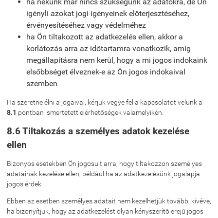
ha nekünk már nincs szükségünk az adatokra, de Ön
igényli azokat jogi igényeinek előterjesztéséhez,
érvényesítéséhez vagy védelméhez
ha Ön tiltakozott az adatkezelés ellen, akkor a
korlátozás arra az időtartamra vonatkozik, amíg
megállapításra nem kerül, hogy a mi jogos indokaink
elsőbbséget élveznek-e az Ön jogos indokaival
szemben
Ha szeretne élni a jogaival, kérjük vegye fel a kapcsolatot velünk a
8.1
pontban ismertetett elérhetőségek valamelyikén.
8.6 Tiltakozás a személyes adatok kezelése
ellen
Bizonyos esetekben Ön jogosult arra, hogy tiltakozzon személyes
adatainak kezelése ellen, például ha az adatkezelésünk jogalapja
jogos érdek.
Ebben az esetben személyes adatait nem kezelhetjük tovább, kivéve,
ha bizonyítjuk, hogy az adatkezelést olyan kényszerítő erejű jogos