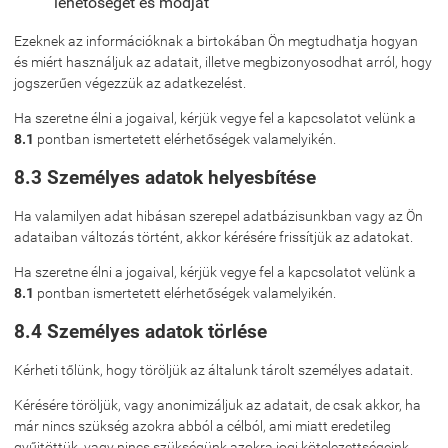
lehetőségét és módját
Ezeknek az információknak a birtokában Ön megtudhatja hogyan
és miért használjuk az adatait, illetve megbizonyosodhat arról, hogy
jogszerűen végezzük az adatkezelést.
Ha szeretne élni a jogaival, kérjük vegye fel a kapcsolatot velünk a
8.1
pontban ismertetett elérhetőségek valamelyikén.
8.3 Személyes adatok helyesbítése
Ha valamilyen adat hibásan szerepel adatbázisunkban vagy az Ön
adataiban változás történt, akkor kérésére frissítjük az adatokat.
Ha szeretne élni a jogaival, kérjük vegye fel a kapcsolatot velünk a
8.1
pontban ismertetett elérhetőségek valamelyikén.
8.4 Személyes adatok törlése
Kérheti tőlünk, hogy töröljük az általunk tárolt személyes adatait.
Kérésére töröljük, vagy anonimizáljuk az adatait, de csak akkor, ha
már nincs szükség azokra abból a célból, ami miatt eredetileg
gyűjtöttük, vagy nincs szükségünk azokra jogi kötelezettségeink