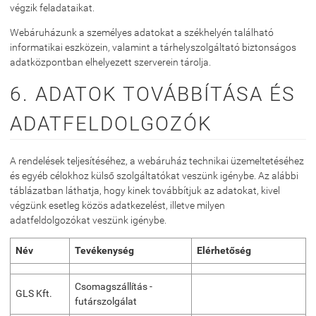
végzik feladataikat.
Webáruházunk a személyes adatokat a székhelyén található
informatikai eszközein, valamint a tárhelyszolgáltató biztonságos
adatközpontban elhelyezett szerverein tárolja.
6. ADATOK TOVÁBBÍTÁSA ÉS
ADATFELDOLGOZÓK
A rendelések teljesítéséhez, a webáruház technikai üzemeltetéséhez
és egyéb célokhoz külső szolgáltatókat veszünk igénybe. Az alábbi
táblázatban láthatja, hogy kinek továbbítjuk az adatokat, kivel
végzünk esetleg közös adatkezelést, illetve milyen
adatfeldolgozókat veszünk igénybe.
Név
Tevékenység
Elérhetőség
Csomagszállítás -
GLS Kft.
futárszolgálat