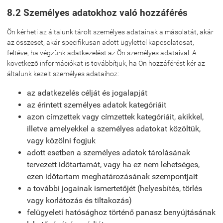
8.2 Személyes adatokhoz való hozzáférés
Ön kérheti az általunk tárolt személyes adatainak a másolatát, akár
az összeset, akár specifikusan adott ügylettel kapcsolatosat,
feltéve, ha végzünk adatkezelést az Ön személyes adataival. A
következő információkat is továbbítjuk, ha Ön hozzáférést kér az
általunk kezelt személyes adataihoz:
az adatkezelés célját és jogalapját
az érintett személyes adatok kategóriáit
azon címzettek vagy címzettek kategóriáit, akikkel,
illetve amelyekkel a személyes adatokat közöltük,
vagy közölni fogjuk
adott esetben a személyes adatok tárolásának
tervezett időtartamát, vagy ha ez nem lehetséges,
ezen időtartam meghatározásának szempontjait
a további jogainak ismertetőjét (helyesbítés, törlés
vagy korlátozás és tiltakozás)
felügyeleti hatósághoz történő panasz benyújtásának