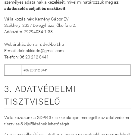
személyes adatainak a kezelését, mivel mi határozzuk meg
az
adatkezelés céljait és eszközeit
.
Vállalkozás név: Kemény Gábor EV
Székhely: 2337 Délegyháza, Öko falu 2.
Adószám:
79294034-1-33
Webáruház domain: dvd-bolt.hu
E-mail: dalnokkiado@gmail.com
Telefon: 06 20 212 8441
+06 20 212 8441
3. ADATVÉDELMI
TISZTVISELŐ
Vállalkozásunk a GDPR 37. cikke alapján mérlegelte az adatvédelmi
tisztviselő kijelölésének lehetőségét.
Arra a megállapításra jutottunk, hogy a mi esetünkben nem indokolt