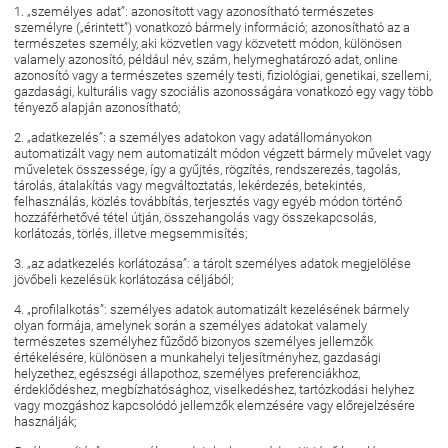
1. „személyes adat”: azonosított vagy azonosítható természetes
személyre („érintett”) vonatkozó bármely információ; azonosítható az a
természetes személy, aki közvetlen vagy közvetett módon, különösen
valamely azonosító, például név, szám, helymeghatározó adat, online
azonosító vagy a természetes személy testi, fiziológiai, genetikai, szellemi,
gazdasági, kulturális vagy szociális azonosságára vonatkozó egy vagy több
tényező alapján azonosítható;
2. „adatkezelés”: a személyes adatokon vagy adatállományokon
automatizált vagy nem automatizált módon végzett bármely művelet vagy
műveletek összessége, így a gyűjtés, rögzítés, rendszerezés, tagolás,
tárolás, átalakítás vagy megváltoztatás, lekérdezés, betekintés,
felhasználás, közlés továbbítás, terjesztés vagy egyéb módon történő
hozzáférhetővé tétel útján, összehangolás vagy összekapcsolás,
korlátozás, törlés, illetve megsemmisítés;
3. „az adatkezelés korlátozása”: a tárolt személyes adatok megjelölése
jövőbeli kezelésük korlátozása céljából;
4. „profilalkotás”: személyes adatok automatizált kezelésének bármely
olyan formája, amelynek során a személyes adatokat valamely
természetes személyhez fűződő bizonyos személyes jellemzők
értékelésére, különösen a munkahelyi teljesítményhez, gazdasági
helyzethez, egészségi állapothoz, személyes preferenciákhoz,
érdeklődéshez, megbízhatósághoz, viselkedéshez, tartózkodási helyhez
vagy mozgáshoz kapcsolódó jellemzők elemzésére vagy előrejelzésére
használják;