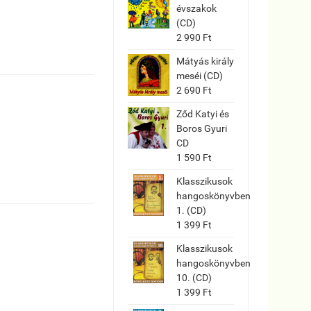
évszakok
(CD)
2 990 Ft
Mátyás király
meséi (CD)
2 690 Ft
Ződ Katyi és
Boros Gyuri
CD
1 590 Ft
Klasszikusok
hangoskönyvben
1. (CD)
1 399 Ft
Klasszikusok
hangoskönyvben
10. (CD)
1 399 Ft