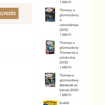
1 880 Ft
Thomas, a
ELYEZÉS
gőzmozdony:
A
varázslámpa
(DVD)
1 880 Ft
Thomas, a
gőzmozdony:
Thomas és a
szivárvány
(DVD)
1 880 Ft
Thomas a
gőzmozdony:
Merészek és
bátrak (DVD)
1 880 Ft
Éneklő