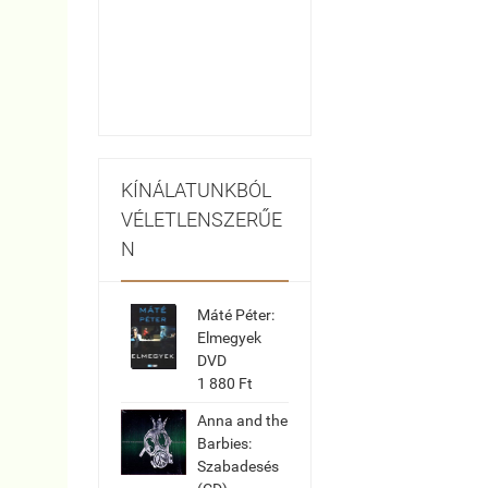
KÍNÁLATUNKBÓL
VÉLETLENSZERŰE
N
Máté Péter:
Elmegyek
DVD
1 880 Ft
Anna and the
Barbies:
Szabadesés