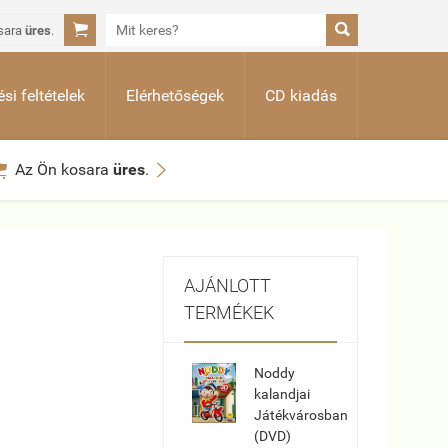


sara
üres
.
si feltételek
Elérhetőségek
CD kiadás


Az Ön kosara
üres
.
AJÁNLOTT
TERMÉKEK
Noddy
kalandjai
Játékvárosban
(DVD)