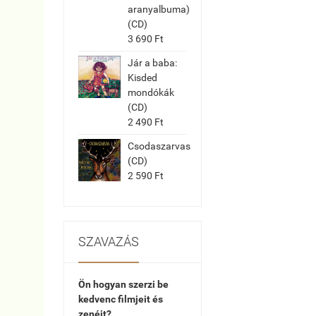
aranyalbuma)
(CD)
3 690 Ft
Jár a baba:
Kisded
mondókák
(CD)
2 490 Ft
Csodaszarvas
(CD)
2 590 Ft
SZAVAZÁS
Ön hogyan szerzi be
kedvenc filmjeit és
zenéit?