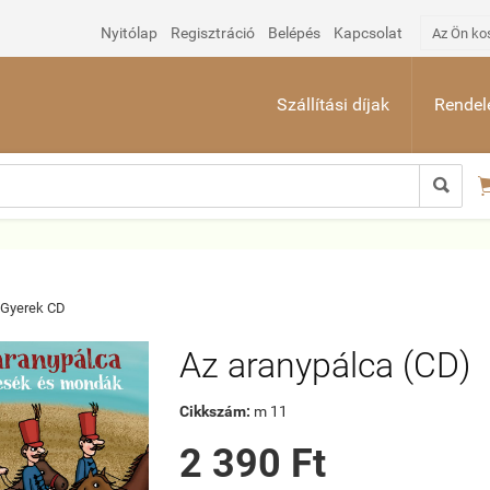
Nyitólap
Regisztráció
Belépés
Kapcsolat
Az Ön ko
Szállítási díjak
Rendelé

Gyerek CD
Az aranypálca (CD)
Cikkszám:
m 11
2 390 Ft