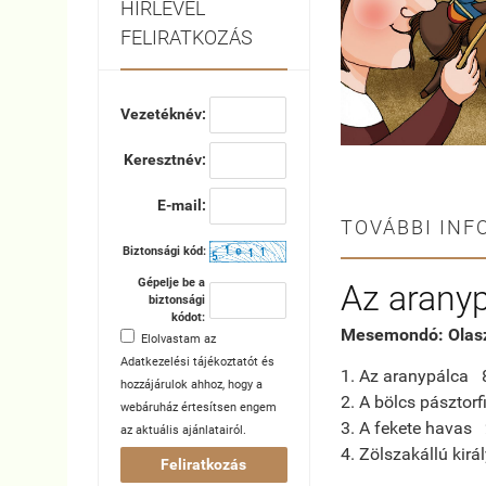
HÍRLEVÉL
FELIRATKOZÁS
Vezetéknév:
Keresztnév:
E-mail:
TOVÁBBI INF
Biztonsági kód:
Gépelje be a
Az aranyp
biztonsági
kódot:
Mesemondó: Olas
Elolvastam az
Adatkezelési tájékoztatót
és
1. Az aranypálca 
hozzájárulok ahhoz, hogy a
2. A bölcs pásztor
webáruház értesítsen engem
3. A fekete havas
az aktuális ajánlatairól.
4. Zölszakállú kir
Feliratkozás