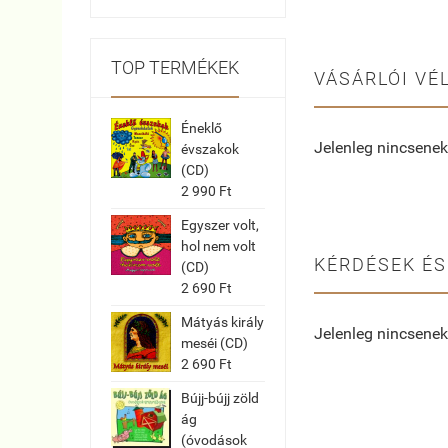
TOP TERMÉKEK
VÁSÁRLÓI VÉ
Éneklő
Jelenleg nincsenek
évszakok
(CD)
2 990 Ft
Egyszer volt,
hol nem volt
KÉRDÉSEK ÉS
(CD)
2 690 Ft
Mátyás király
Jelenleg nincsenek
meséi (CD)
2 690 Ft
Bújj-bújj zöld
ág
(óvodások