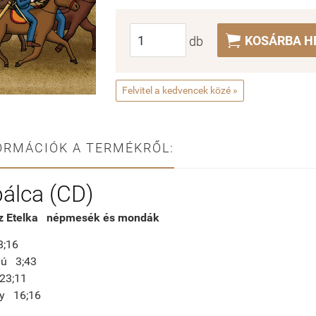

KOSÁRBA H
db
Felvitel a kedvencek közé »
ORMÁCIÓK A TERMÉKRŐL:
álca (CD)
z Etelka népmesék és mondák
8;16
fiú 3;43
 23;11
ály 16;16