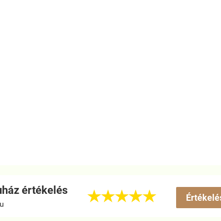
ház értékelés





Értékelé
hu