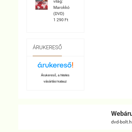
világ:
Marokkó
(DVD)
1 290 Ft
ÁRUKERESŐ
Árukereső, a hiteles
vásárlási kalauz
Webáru
dvd-bolt.