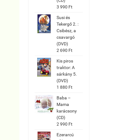
(CD)
3 990 Ft
Susi és
Tekergő 2. :
Csibész, a
csavargó
(DVD)
2 690 Ft
Kis piros
traktor: A
sárkány 5.
(DVD)
1 880 Ft
Baba –
Mama
karácsony
(CD)
2 990 Ft
Ezerarcú