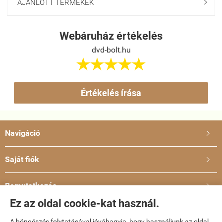
AJÁNLOTT TERMÉKEK

Webáruház értékelés
dvd-bolt.hu





Értékelés írása
Navigáció

Saját fiók

Bemutatkozás

Ez az oldal cookie-kat használ.
Elérhetőségek

A böngészés folytatásával jóváhagyja, hogy használjunk az oldal