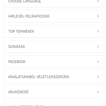
CHOOSE LANGUAGE

HÍRLEVÉL FELIRATKOZÁS

TOP TERMÉKEK

SZAVAZÁS

FACEBOOK

KÍNÁLATUNKBÓL VÉLETLENSZERŰEN

ÁRUKERESŐ
