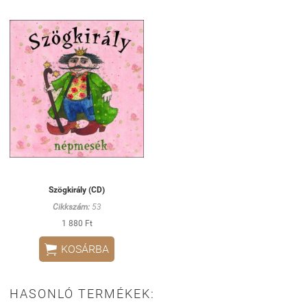
Szögkirály (CD)
Cikkszám:
53
1 880 Ft

KOSÁRBA
HASONLÓ TERMÉKEK: