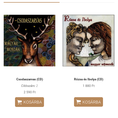
Csodaszarvas (CD)
Rózsa és Ibolya (CD)
Cikkszám:
2
1 880 Ft
2 590 Ft


KOSÁRBA
KOSÁRBA