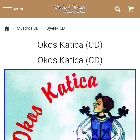


MENÜ

»
Műsoros CD
»
Gyerek CD
Okos Katica (CD)
Okos Katica (CD)