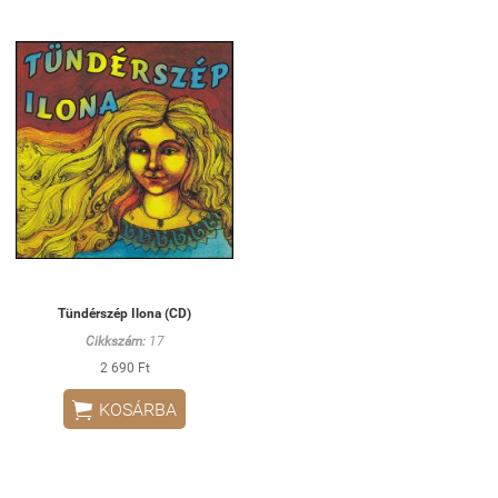
Tündérszép Ilona (CD)
Cikkszám:
17
2 690 Ft

KOSÁRBA