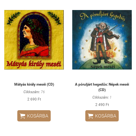
Mátyás király meséi (CD)
A póruljárt hegedűs: Népek meséi
(CD)
Cikkszám:
76
Cikkszám:
1
2 690 Ft
2 490 Ft


KOSÁRBA
KOSÁRBA