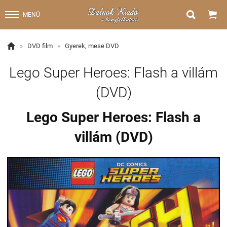


MENÜ

»
DVD film
»
Gyerek, mese DVD
Lego Super Heroes: Flash a villám
(DVD)
Lego Super Heroes: Flash a
villám (DVD)