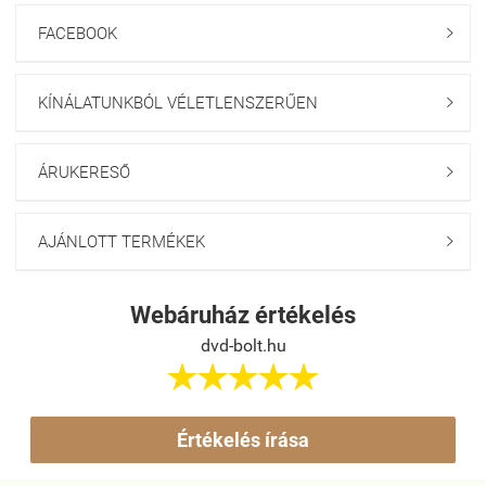
FACEBOOK

KÍNÁLATUNKBÓL VÉLETLENSZERŰEN

ÁRUKERESŐ

AJÁNLOTT TERMÉKEK

Webáruház értékelés
dvd-bolt.hu





Értékelés írása