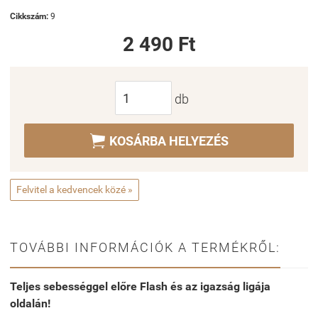
Cikkszám:
9
2 490 Ft
db

KOSÁRBA HELYEZÉS
Felvitel a kedvencek közé »
TOVÁBBI INFORMÁCIÓK A TERMÉKRŐL:
Teljes sebességgel előre Flash és az igazság ligája
oldalán!