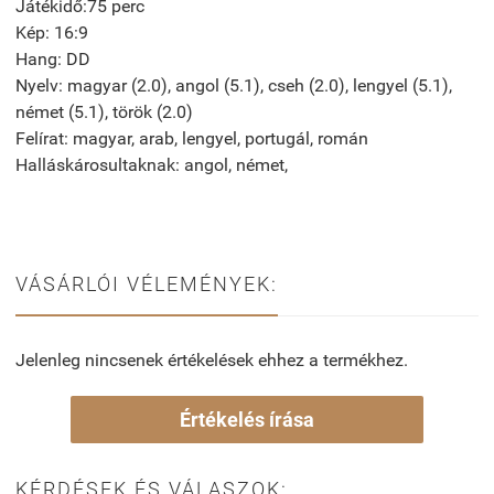
Játékidő:75 perc
Kép: 16:9
Hang: DD
Nyelv: magyar (2.0), angol (5.1), cseh (2.0), lengyel (5.1),
német (5.1), török (2.0)
Felírat: magyar, arab, lengyel, portugál, román
Halláskárosultaknak: angol, német,
VÁSÁRLÓI VÉLEMÉNYEK:
Jelenleg nincsenek értékelések ehhez a termékhez.
Értékelés írása
KÉRDÉSEK ÉS VÁLASZOK: