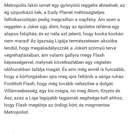
Metropolis lakói ismét egy gyönyörű reggelre ébrednek, az
ég sziporkázó kék, a Daily Planet méltóságteljes
felhőkarcolóján pedig megcsillan a napfény. Ám ezen a
reggelen a Joker úgy dönt, hogy az épületre ráférne egy
alapos felújítás, és ez nála azt jelenti, hogy kocka kockán
nem marad! Az Igazság Ligája természetesen akcióba
lendül, hogy megakadályozzák a Jokert szörnyű terve
végrehajtásában, ám valami gallyra megy Flash
képességeivel, melynek következtében egy végtelen
időhurokban találja magát. És ami még ennél is furcsább,
hogy a körforgásban újra meg újra feltűnik a sárga ruhás
Fordított Flash, hogy még tovább nehezítse a dolgát.
Villámsebesség, egy kis mágia, no meg Atom, Krypto és
Ász, azaz a Liga legújabb tagjainak segítsége kell ahhoz,
hogy Flash megtörje az ördögi kört, és megmentse
Metropolist.