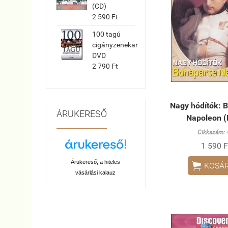
(CD)
2 590 Ft
100 tagú
cigányzenekar
DVD
2 790 Ft
Nagy hódítók: 
ÁRUKERESŐ
Napoleon 
Cikkszám:
1 590 F
Árukereső, a hiteles

KOSÁ
vásárlási kalauz