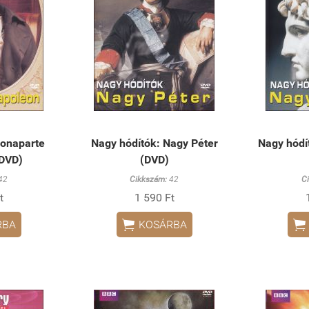
Bonaparte
Nagy hódítók: Nagy Péter
Nagy hódí
(DVD)
(DVD)
42
Cikkszám:
42
C
t
1 590 Ft


RBA
KOSÁRBA