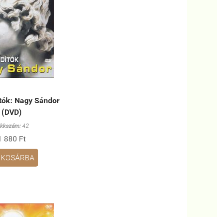
tók: Nagy Sándor
(DVD)
ikkszám:
42
1 880 Ft
KOSÁRBA