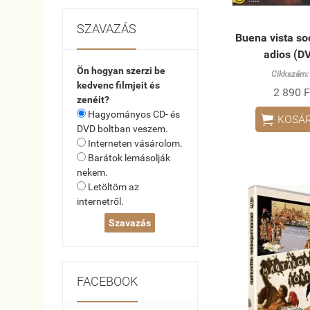
SZAVAZÁS
Buena vista soc
adios (D
Ön hogyan szerzi be
Cikkszám:
kedvenc filmjeit és
2 890 F
zenéit?
Hagyományos CD- és

KOSÁ
DVD boltban veszem.
Interneten vásárolom.
Barátok lemásolják
nekem.
Letöltöm az
internetről.
FACEBOOK