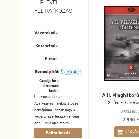
HÍRLEVÉL
FELIRATKOZÁS
Vezetéknév:
Keresztnév:
E-mail:
Biztonsági kód:
Gépelje be a
biztonsági
kódot:
A II. világhábor
Elolvastam az
2. (5. - 7. rés
Adatkezelési tájékoztatót
és
hozzájárulok ahhoz, hogy a
Cikkszám:
webáruház értesítsen engem
2 990 F
az aktuális ajánlatairól.

KOSÁ
Feliratkozás