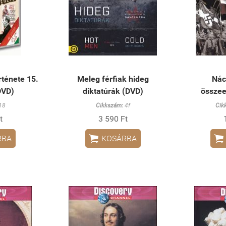
ténete 15.
Meleg férfiak hideg
Náci
DVD)
diktatúrák (DVD)
összee
18
Cikkszám:
4f
Cik
t
3 590 Ft


RBA
KOSÁRBA