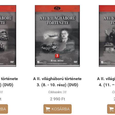
ú története
A II. világháború története
A II. vilá
z) (DVD)
3. (8. - 10. rész) (DVD)
4. (11. –
38
Cikkszám:
38
C
t
2 990 Ft


RBA
KOSÁRBA