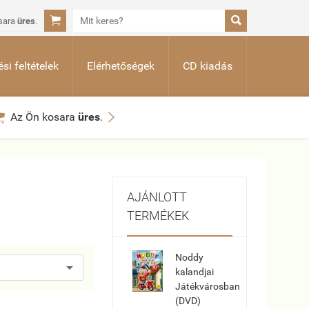


sara
üres
.
si feltételek
Elérhetőségek
CD kiadás


Az Ön kosara
üres
.
AJÁNLOTT
TERMÉKEK
Noddy
kalandjai
Játékvárosban
(DVD)