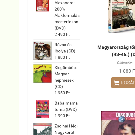
Alexandra:
200%
Alakformálás
mesterfokon
(DVD)
2 490 Ft
Rózsa és
Magyarország tör
Ibolya (CD)
(43-46.) (
1 880 Ft
Cikkszám:
Kisgömböc:
1 880 F
Magyar
népmesék

KOSÁ
(CD)
1 950 Ft
Baba-mama
torna (DVD)
1 990 Ft
Zsolnai Hédi:
Nagykörút