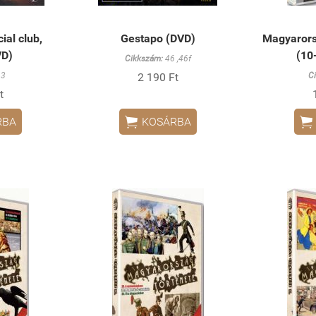
ial club,
Gestapo (DVD)
Magyarors
VD)
(10
Cikkszám:
46 ,46f
3
2 190 Ft
C
t


RBA
KOSÁRBA