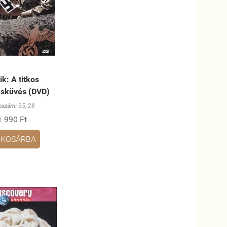
k: A titkos
sküvés (DVD)
kszám:
35, 28
1 990 Ft
KOSÁRBA