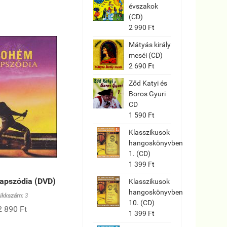
évszakok
(CD)
2 990 Ft
Mátyás király
meséi (CD)
2 690 Ft
Ződ Katyi és
Boros Gyuri
CD
1 590 Ft
Klasszikusok
hangoskönyvben
1. (CD)
1 399 Ft
apszódia (DVD)
Klasszikusok
hangoskönyvben
ikkszám:
3
10. (CD)
2 890 Ft
1 399 Ft