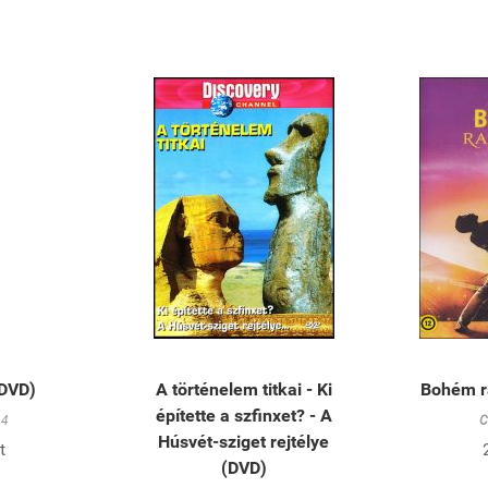
(DVD)
A történelem titkai - Ki
Bohém r
építette a szfinxet? - A
4
C
Húsvét-sziget rejtélye
t
(DVD)