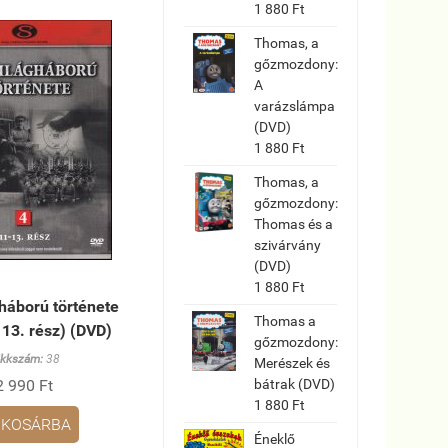
1 880 Ft
Thomas, a
gőzmozdony:
A
varázslámpa
(DVD)
1 880 Ft
Thomas, a
gőzmozdony:
Thomas és a
szivárvány
(DVD)
1 880 Ft
gháború története
Thomas a
 13. rész) (DVD)
gőzmozdony:
ikkszám:
38
Merészek és
2 990 Ft
bátrak (DVD)
1 880 Ft
KOSÁRBA
Éneklő