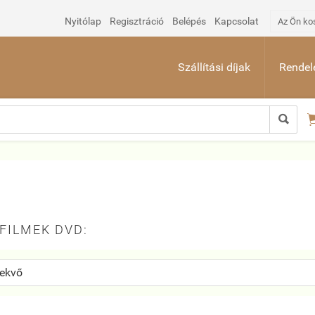
Nyitólap
Regisztráció
Belépés
Kapcsolat
Az Ön ko
Szállítási díjak
Rendelé

FILMEK DVD: