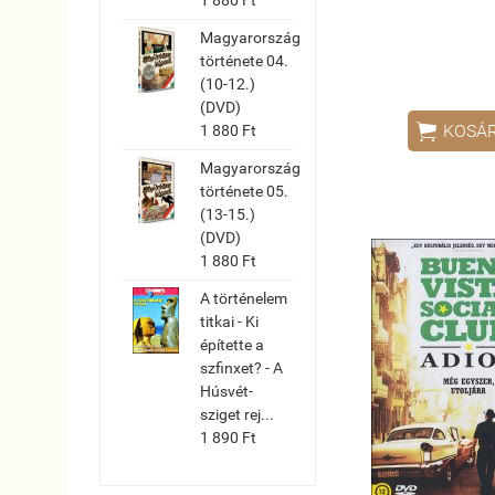
Magyarország
története 04.
(10-12.)
(DVD)

KOSÁ
1 880 Ft
Magyarország
története 05.
(13-15.)
(DVD)
1 880 Ft
A történelem
titkai - Ki
építette a
szfinxet? - A
Húsvét-
sziget rej...
1 890 Ft