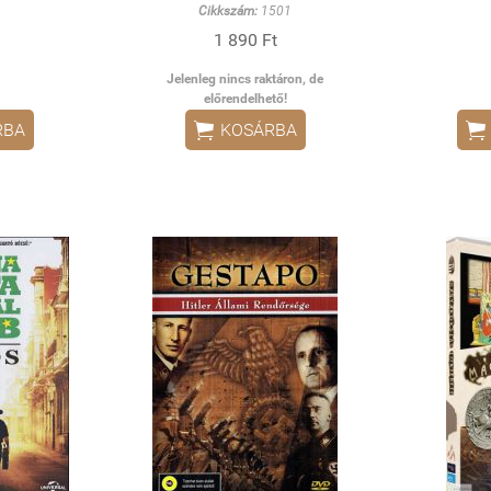
Cikkszám:
1501
1 890 Ft
Jelenleg nincs raktáron, de
előrendelhető!


RBA
KOSÁRBA