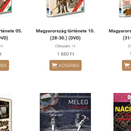
ténete 05.
Magyarország története 10.
Magyarors
DVD)
(28-30.) (DVD)
(31
24
Cikkszám:
18
C
t
1 880 Ft


RBA
KOSÁRBA