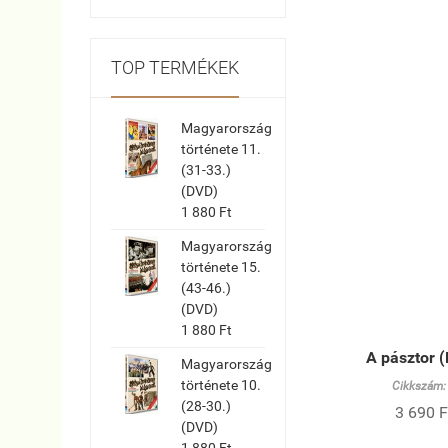
TOP TERMÉKEK
Magyarország
története 11.
(31-33.)
(DVD)
1 880 Ft
Magyarország
története 15.
(43-46.)
(DVD)
1 880 Ft
A pásztor 
Magyarország
története 10.
Cikkszám:
(28-30.)
3 690 F
(DVD)
1 880 Ft