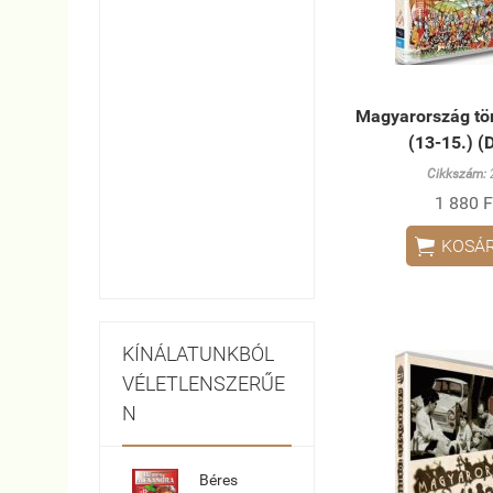
Magyarország tör
(13-15.) (
Cikkszám:
1 880 F

KOSÁ
KÍNÁLATUNKBÓL
VÉLETLENSZERŰE
N
Béres