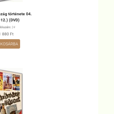
zág története 04.
-12.) (DVD)
ikkszám:
24
1 880 Ft
KOSÁRBA