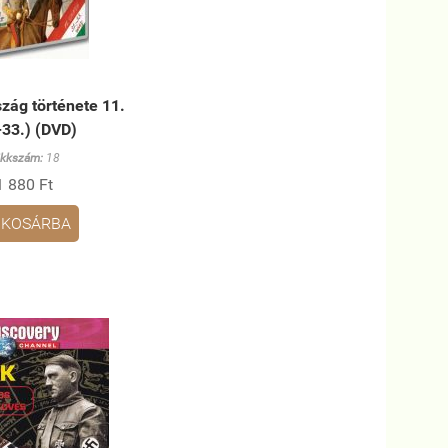
zág története 11.
-33.) (DVD)
ikkszám:
18
1 880 Ft
KOSÁRBA