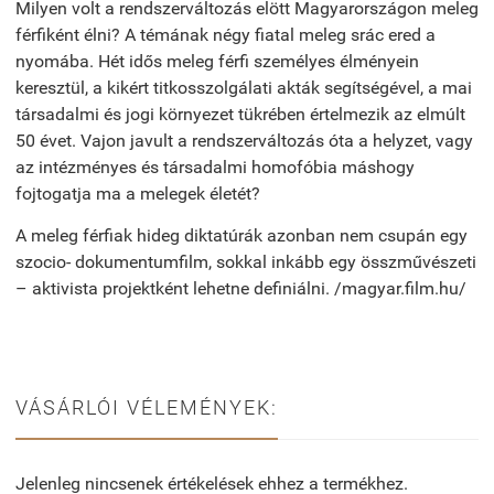
Milyen volt a rendszerváltozás elött Magyarországon meleg
férfiként élni? A témának négy fiatal meleg srác ered a
nyomába. Hét idős meleg férfi személyes élményein
keresztül, a kikért titkosszolgálati akták segítségével, a mai
társadalmi és jogi környezet tükrében értelmezik az elmúlt
50 évet. Vajon javult a rendszerváltozás óta a helyzet, vagy
az intézményes és társadalmi homofóbia máshogy
fojtogatja ma a melegek életét?
A meleg férfiak hideg diktatúrák azonban nem csupán egy
szocio- dokumentumfilm, sokkal inkább egy összművészeti
– aktivista projektként lehetne definiálni. /magyar.film.hu/
VÁSÁRLÓI VÉLEMÉNYEK:
Jelenleg nincsenek értékelések ehhez a termékhez.