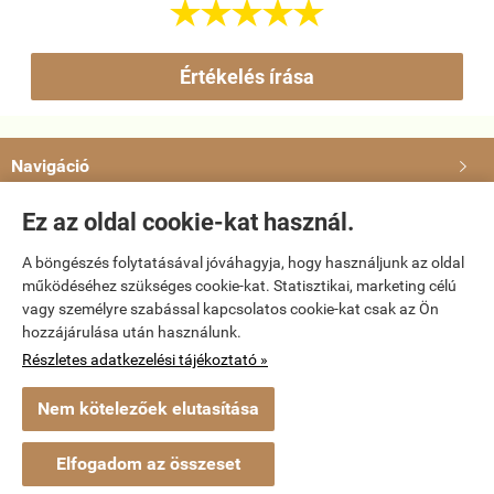





Értékelés írása
Navigáció

Ez az oldal cookie-kat használ.
Saját fiók

A böngészés folytatásával jóváhagyja, hogy használjunk az oldal
Bemutatkozás

működéséhez szükséges cookie-kat. Statisztikai, marketing célú
vagy személyre szabással kapcsolatos cookie-kat csak az Ön
hozzájárulása után használunk.
Elérhetőségek

Részletes adatkezelési tájékoztató »
Nem kötelezőek elutasítása
dvd-bolt.hu -
Kemény Gábor EV
-
ÁSZF
-
Adatkezelési tájékoztató
Webáruház készítés
a StartÜzlettel.
Elfogadom az összeset