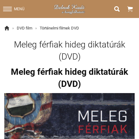


MENÜ

»
DVD film
»
Történelmi filmek DVD
Meleg férfiak hideg diktatúrák
(DVD)
Meleg férfiak hideg diktatúrák
(DVD)