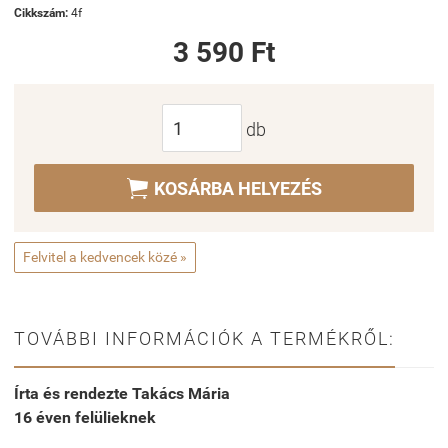
Cikkszám:
4f
3 590 Ft
db

KOSÁRBA HELYEZÉS
Felvitel a kedvencek közé »
TOVÁBBI INFORMÁCIÓK A TERMÉKRŐL:
Írta és rendezte Takács Mária
16 éven felülieknek