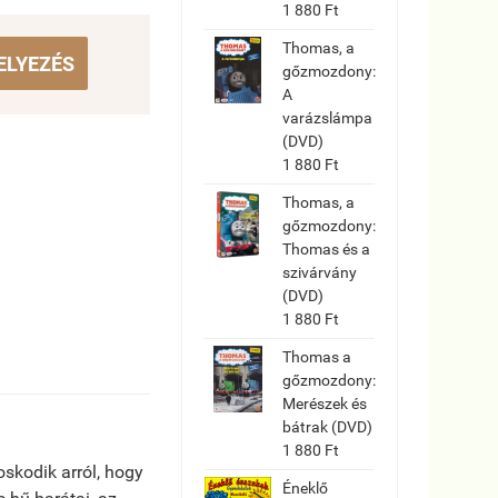
1 880 Ft
Thomas, a
ELYEZÉS
gőzmozdony:
A
varázslámpa
(DVD)
1 880 Ft
Thomas, a
gőzmozdony:
Thomas és a
szivárvány
(DVD)
1 880 Ft
Thomas a
gőzmozdony:
Merészek és
bátrak (DVD)
1 880 Ft
oskodik arról, hogy
Éneklő