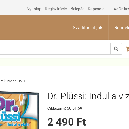
Nyitólap
Regisztráció
Belépés
Kapcsolat
Az Ön ko
Szállítási díjak
Rendelé

rek, mese DVD
Dr. Plüssi: Indul a vi
Cikkszám:
50 51,59
2 490 Ft