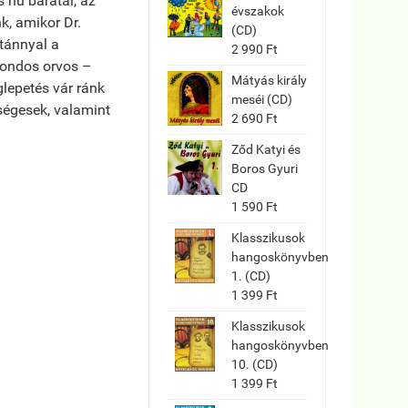
 hű barátai, az
évszakok
k, amikor Dr.
(CD)
itánnyal a
2 990 Ft
gondos orvos –
Mátyás király
lepetés vár ránk
meséi (CD)
égesek, valamint
2 690 Ft
Ződ Katyi és
Boros Gyuri
CD
1 590 Ft
Klasszikusok
hangoskönyvben
1. (CD)
1 399 Ft
Klasszikusok
hangoskönyvben
10. (CD)
1 399 Ft