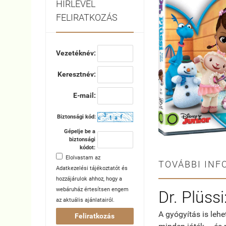
HÍRLEVÉL
FELIRATKOZÁS
Vezetéknév:
Keresztnév:
E-mail:
Biztonsági kód:
Gépelje be a
biztonsági
kódot:
Elolvastam az
TOVÁBBI INF
Adatkezelési tájékoztatót
és
hozzájárulok ahhoz, hogy a
webáruház értesítsen engem
Dr. Plüssi
az aktuális ajánlatairól.
A gyógyítás is lehe
Feliratkozás