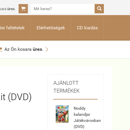


sara
üres
.
si feltételek
Elérhetőségek
CD kiadás


Az Ön kosara
üres
.
AJÁNLOTT
TERMÉKEK
zit (DVD)
Noddy
kalandjai
Játékvárosban
(DVD)