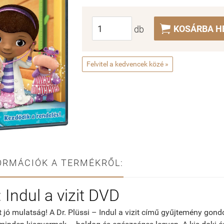

KOSÁRBA H
db
Felvitel a kedvencek közé »
ORMÁCIÓK A TERMÉKRŐL:
: Indul a vizit DVD
t jó mulatság! A Dr. Plüssi – Indul a vizit című gyűjtemény gond