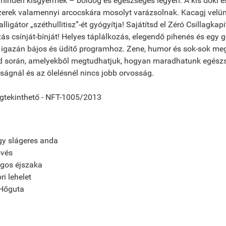
minden kisgyermek – boldog és egészséges legyen. A kis doki és
zerek valamennyi arcocskára mosolyt varázsolnak. Kacagj velün
lligátor „széthullitisz”-ét gyógyítja! Sajátítsd el Zéró Csillagkap
ás csínját-bínját! Helyes táplálkozás, elegendő pihenés és egy 
y igazán bájos és üdítő programhoz. Zene, humor és sok-sok meg
d során, amelyekből megtudhatjuk, hogyan maradhatunk egészs
tságnál és az ölelésnél nincs jobb orvosság.
gtekinthető - NFT-1005/2013
y slágeres anda
övés
agos éjszaka
i lehelet
/Hőguta