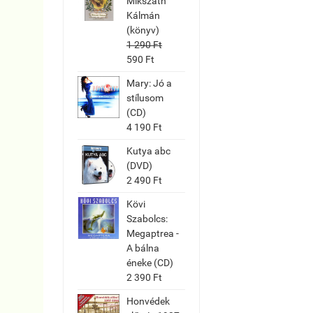
Mikszáth
Kálmán
(könyv)
1 290 Ft
590 Ft
Mary: Jó a
stílusom
(CD)
4 190 Ft
Kutya abc
(DVD)
2 490 Ft
Kövi
Szabolcs:
Megaptrea -
A bálna
éneke (CD)
2 390 Ft
Honvédek