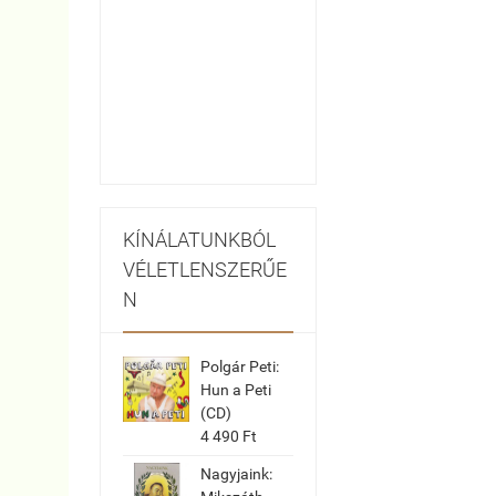
KÍNÁLATUNKBÓL
VÉLETLENSZERŰE
N
Polgár Peti:
Hun a Peti
(CD)
4 490 Ft
Nagyjaink: