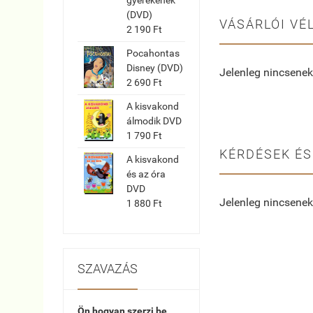
(DVD)
VÁSÁRLÓI VÉ
2 190 Ft
Pocahontas
Disney (DVD)
Jelenleg nincsenek
2 690 Ft
A kisvakond
álmodik DVD
1 790 Ft
KÉRDÉSEK ÉS
A kisvakond
és az óra
DVD
Jelenleg nincsenek
1 880 Ft
SZAVAZÁS
Ön hogyan szerzi be