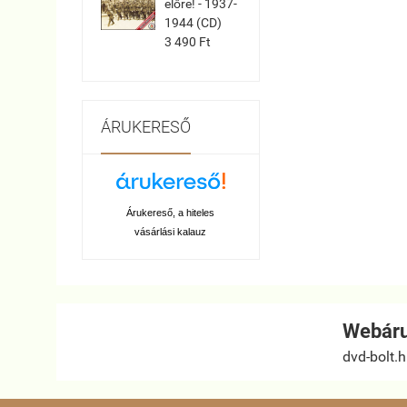
előre! - 1937-
1944 (CD)
3 490 Ft
ÁRUKERESŐ
Árukereső, a hiteles
vásárlási kalauz
Webáru
dvd-bolt.