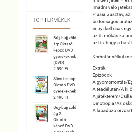
minden játék – és 
imádni való játéks
Plüssi Gusztáv, az a
TOP TERMÉKEK
biztonságos űrutaz
ennyi kell csak eg
az öt mókás kalan
Bújj-bújj zöld
azt is, hogy a bará
ág: Oktató-
képző DVD
Korhatár nélkül me
gyerekeknek
(DVD)
Extrák:
2 590 Ft
Epizódok
Süss fel nap!
A gyomorrontás/Eg
Oktató DVD
A teadélután/A kil
gyerekeknek
A játékterem/Csill
2 490 Ft
Dinótrópia/Az őskor
Bújj-bújj zöld
A lábadozó orvos
ág 2.:
Oktató-
képző DVD
gyerekenek