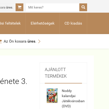


sara
üres
.
si feltételek
Elérhetőségek
CD kiadás


Az Ön kosara
üres
.
AJÁNLOTT
TERMÉKEK
ténete 3.
Noddy
kalandjai
Játékvárosban
(DVD)