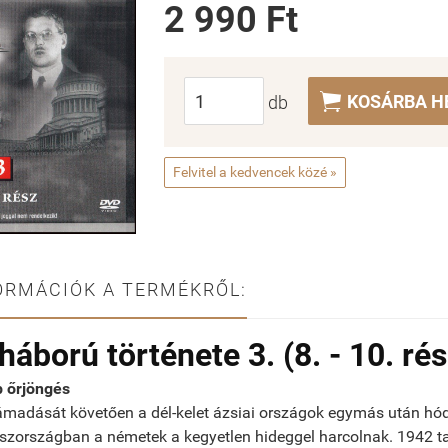
2 990 Ft

KOSÁRBA H
db
Felvitel a kedvencek közé »
ORMÁCIÓK A TERMÉKRŐL:
ágháború története 3. (8. - 10. ré
p őrjöngés
madását követően a dél-kelet ázsiai országok egymás után hó
oszországban a németek a kegyetlen hideggel harcolnak. 1942 