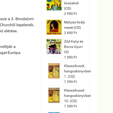
évszakok
(CD)
2 990 Ft
ssze a 3. Birodalom
Mátyás király
urchill bejelentik,
meséi (CD)
ó elérése.
2 690 Ft
Ződ Katyi és
ndítják a
Boros Gyuri
CD
ugat-Európa
1 590 Ft
Klasszikusok
hangoskönyvben
1. (CD)
1 399 Ft
Klasszikusok
hangoskönyvben
10. (CD)
1 399 Ft