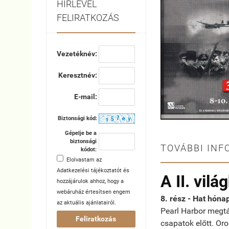
HÍRLEVÉL
FELIRATKOZÁS
Vezetéknév:
Keresztnév:
E-mail:
Biztonsági kód:
Gépelje be a
biztonsági
TOVÁBBI INF
kódot:
Elolvastam az
Adatkezelési tájékoztatót
és
A II. vil
hozzájárulok ahhoz, hogy a
webáruház értesítsen engem
8. rész - Hat hóna
az aktuális ajánlatairól.
Pearl Harbor megtá
Feliratkozás
csapatok előtt. Or