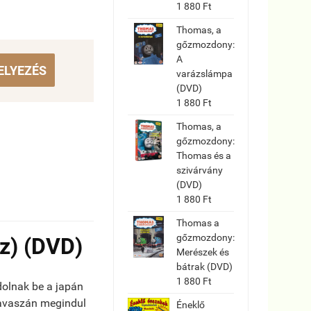
1 880 Ft
Thomas, a
gőzmozdony:
A
ELYEZÉS
varázslámpa
(DVD)
1 880 Ft
Thomas, a
gőzmozdony:
Thomas és a
szivárvány
(DVD)
1 880 Ft
Thomas a
gőzmozdony:
sz) (DVD)
Merészek és
bátrak (DVD)
1 880 Ft
dolnak be a japán
tavaszán megindul
Éneklő