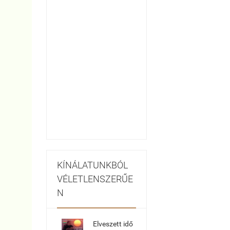
KÍNÁLATUNKBÓL
VÉLETLENSZERŰE
N
Elveszett idő