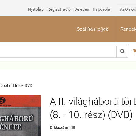
Nyitólap
Regisztráció
Belépés
Kapcsolat
Az Ön ko
Szállítási díjak
Rendelé

ténelmi filmek DVD
A II. világháború tör
(8. - 10. rész) (DVD)
Cikkszám:
38