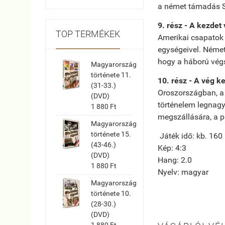
a német támadás Sz
9. rész - A kezdet
TOP TERMÉKEK
Amerikai csapatok 
egységeivel. Német
hogy a háború végs
Magyarország
története 11.
10. rész - A vég k
(31-33.)
Oroszországban, a
(DVD)
történelem legnagy
1 880 Ft
megszállására, a p
Magyarország
története 15.
Játék idő: kb. 160
(43-46.)
Kép: 4:3
(DVD)
Hang: 2.0
1 880 Ft
Nyelv: magyar
Magyarország
története 10.
(28-30.)
(DVD)
1 880 Ft