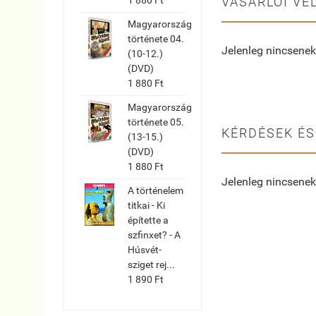
VÁSÁRLÓI VÉ
Magyarország
története 04.
Jelenleg nincsenek
(10-12.)
(DVD)
1 880 Ft
Magyarország
története 05.
KÉRDÉSEK ÉS
(13-15.)
(DVD)
1 880 Ft
Jelenleg nincsenek
A történelem
titkai - Ki
építette a
szfinxet? - A
Húsvét-
sziget rej...
1 890 Ft