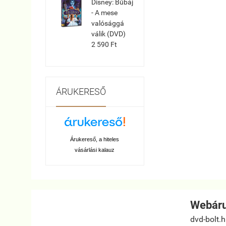
Disney: Bűbáj
- A mese
valósággá
válik (DVD)
2 590 Ft
ÁRUKERESŐ
Árukereső, a hiteles
vásárlási kalauz
Webáru
dvd-bolt.