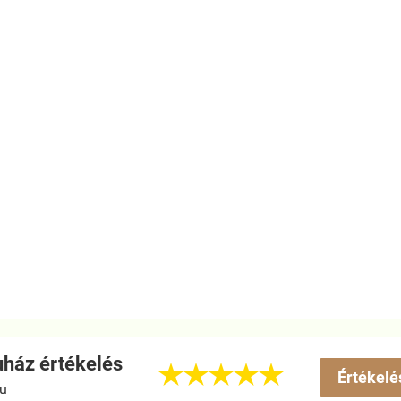
ház értékelés





Értékelé
hu