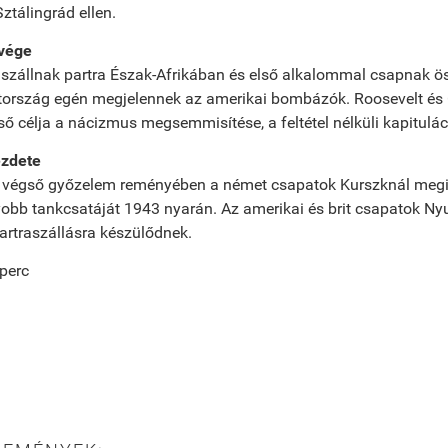
tálingrád ellen.
 vége
szállnak partra Észak-Afrikában és első alkalommal csapnak ö
ország egén megjelennek az amerikai bombázók. Roosevelt és Ch
ő célja a nácizmus megsemmisítése, a feltétel nélküli kapituláci
ezdete
 végső győzelem reményében a német csapatok Kurszknál megi
obb tankcsatáját 1943 nyarán. Az amerikai és brit csapatok Ny
artraszállásra készülődnek.
 perc