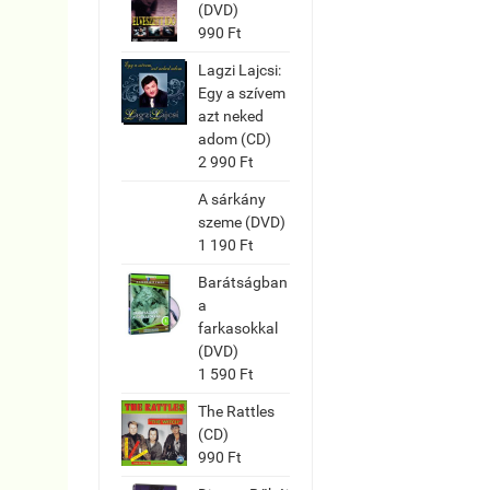
(DVD)
990 Ft
Lagzi Lajcsi:
Egy a szívem
azt neked
adom (CD)
2 990 Ft
A sárkány
szeme (DVD)
1 190 Ft
Barátságban
a
farkasokkal
(DVD)
1 590 Ft
The Rattles
(CD)
990 Ft