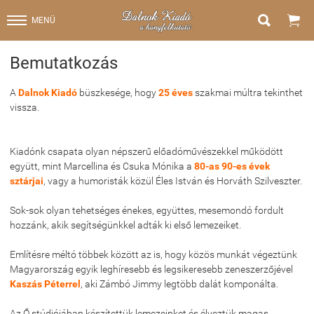


MENÜ
Bemutatkozás
A
Dalnok Kiadó
büszkesége, hogy
25 éves
szakmai múltra tekinthet
vissza.
Kiadónk csapata olyan népszerű előadóművészekkel működött
együtt, mint Marcellina és Csuka Mónika a
80-as 90-es évek
sztárjai
, vagy a humoristák közül Éles István és Horváth Szilveszter.
Sok-sok olyan tehetséges énekes, együttes, mesemondó fordult
hozzánk, akik segítségünkkel adták ki első lemezeiket.
Említésre méltó többek között az is, hogy közös munkát végeztünk
Magyarország egyik leghíresebb és legsikeresebb zeneszerzőjével
Kaszás Péterrel
, aki Zámbó Jimmy legtöbb dalát komponálta.
Az Ő stúdiójában készítettük lemezeinket és élveztük magas