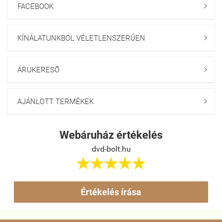
FACEBOOK

KÍNÁLATUNKBÓL VÉLETLENSZERŰEN

ÁRUKERESŐ

AJÁNLOTT TERMÉKEK

Webáruház értékelés
dvd-bolt.hu





Értékelés írása