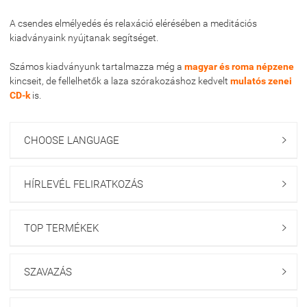
A csendes elmélyedés és relaxáció elérésében a meditációs
kiadványaink nyújtanak segítséget.
Számos kiadványunk tartalmazza még a
magyar és roma népzene
kincseit, de fellelhetők a laza szórakozáshoz kedvelt
mulatós zenei
CD-k
is.
CHOOSE LANGUAGE

HÍRLEVÉL FELIRATKOZÁS

TOP TERMÉKEK

SZAVAZÁS
