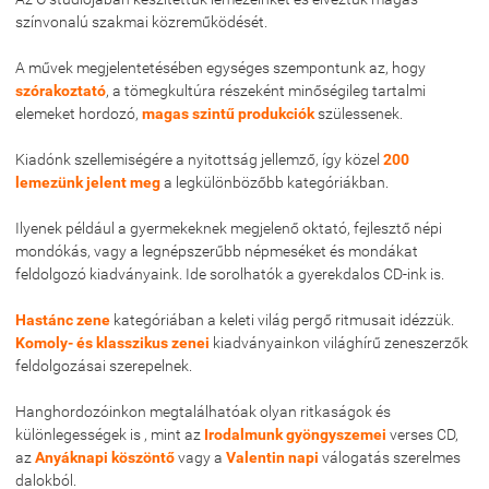
színvonalú szakmai közreműködését.
A művek megjelentetésében egységes szempontunk az, hogy
szórakoztató
, a tömegkultúra részeként minőségileg tartalmi
elemeket hordozó,
magas szintű produkciók
szülessenek.
Kiadónk szellemiségére a nyitottság jellemző, így közel
200
lemezünk jelent meg
a legkülönbözőbb kategóriákban.
Ilyenek például a gyermekeknek megjelenő oktató, fejlesztő népi
mondókás, vagy a legnépszerűbb népmeséket és mondákat
feldolgozó kiadványaink. Ide sorolhatók a gyerekdalos CD-ink is.
Hastánc zene
kategóriában a keleti világ pergő ritmusait idézzük.
Komoly- és klasszikus zenei
kiadványainkon világhírű zeneszerzők
feldolgozásai szerepelnek.
Hanghordozóinkon megtalálhatóak olyan ritkaságok és
különlegességek is , mint az
Irodalmunk gyöngyszemei
verses CD,
az
Anyáknapi köszöntő
vagy a
Valentin napi
válogatás szerelmes
dalokból.