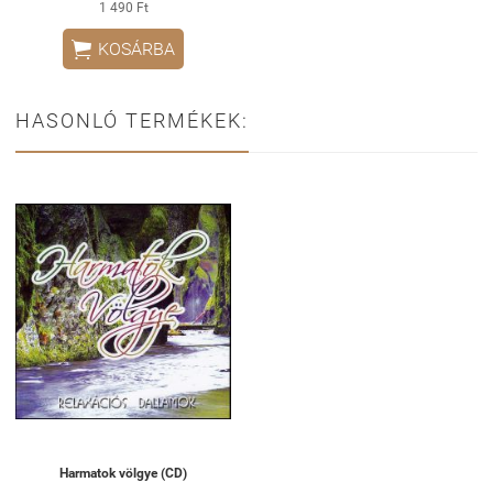
1 490 Ft

KOSÁRBA
HASONLÓ TERMÉKEK:
Harmatok völgye (CD)