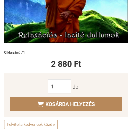
Cikkszám:
71
2 880 Ft
db

KOSÁRBA HELYEZÉS
Felvitel a kedvencek közé »