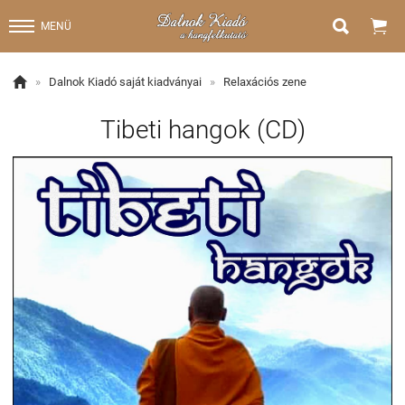


MENÜ

»
Dalnok Kiadó saját kiadványai
»
Relaxációs zene
Tibeti hangok (CD)