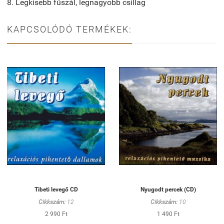
8. Legkisebb fűszál, legnagyobb csillag
KAPCSOLÓDÓ TERMÉKEK:
Tibeti levegő CD
Nyugodt percek (CD)
Cikkszám:
12
Cikkszám:
10
2 990 Ft
1 490 Ft