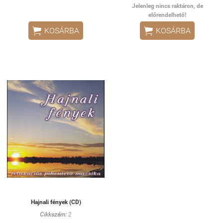
Jelenleg nincs raktáron, de
előrendelhető!


KOSÁRBA
KOSÁRBA
Hajnali fények (CD)
Cikkszám:
2