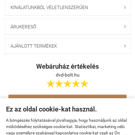
KÍNÁLATUNKBÓL VÉLETLENSZERŰEN

ÁRUKERESŐ

AJÁNLOTT TERMÉKEK

Webáruház értékelés
dvd-bolt.hu





Értékelés írása
Ez az oldal cookie-kat használ.
A böngészés folytatásával jóváhagyja, hogy használjunk az oldal
Navigáció

működéséhez szükséges cookie-kat. Statisztikai, marketing célú
vagy személyre szabással kapcsolatos cookie-kat csak az Ön