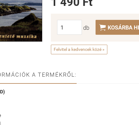
1 490 Ft

KOSÁRBA H
db
Felvitel a kedvencek közé »
ORMÁCIÓK A TERMÉKRŐL:
D)
e
k