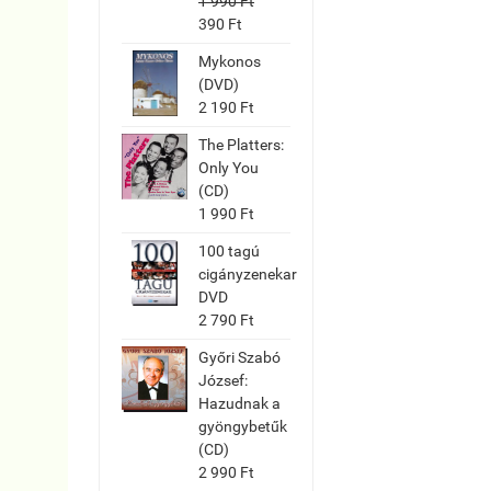
1 990 Ft
390 Ft
Mykonos
(DVD)
2 190 Ft
The Platters:
Only You
(CD)
1 990 Ft
100 tagú
cigányzenekar
DVD
2 790 Ft
Győri Szabó
József:
Hazudnak a
gyöngybetűk
(CD)
2 990 Ft