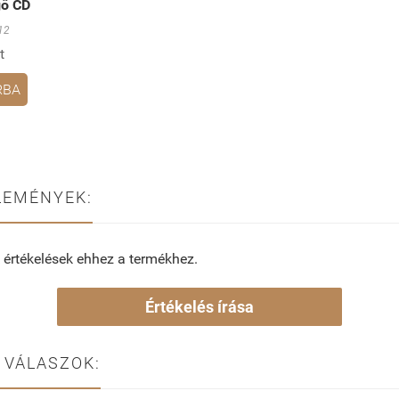
gő CD
12
t
RBA
LEMÉNYEK:
 értékelések ehhez a termékhez.
Értékelés írása
 VÁLASZOK: