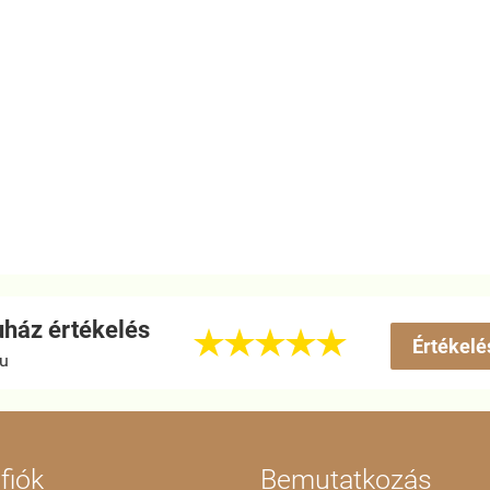
ház értékelés





Értékelé
hu
fiók
Bemutatkozás