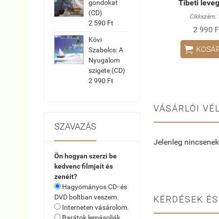
Tibeti leve
gondokat
(CD)
Cikkszám:
2 590 Ft
2 990 F
Kövi

KOSÁ
Szabolcs: A
Nyugalom
szigete (CD)
2 990 Ft
VÁSÁRLÓI VÉ
SZAVAZÁS
Jelenleg nincsenek
Ön hogyan szerzi be
kedvenc filmjeit és
zenéit?
Hagyományos CD- és
DVD boltban veszem.
KÉRDÉSEK ÉS
Interneten vásárolom.
Barátok lemásolják