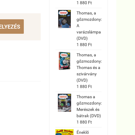
1 880 Ft
Thomas, a
gőzmozdony:
A
ELYEZÉS
varázslámpa
(DVD)
1 880 Ft
Thomas, a
gőzmozdony:
Thomas és a
szivárvány
(DVD)
1 880 Ft
Thomas a
gőzmozdony:
Merészek és
bátrak (DVD)
1 880 Ft
Éneklő