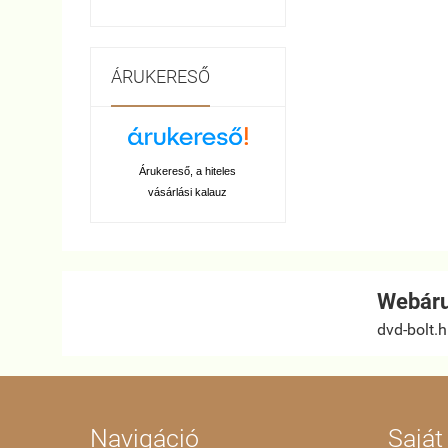
ÁRUKERESŐ
Árukereső, a hiteles
vásárlási kalauz
Webáru
dvd-bolt.
Navigáció
Saját 