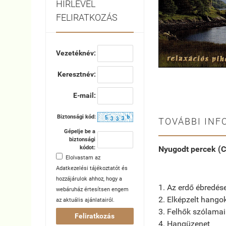
HÍRLEVÉL
FELIRATKOZÁS
Vezetéknév:
Keresztnév:
E-mail:
Biztonsági kód:
TOVÁBBI INF
Gépelje be a
biztonsági
Nyugodt percek (C
kódot:
Elolvastam az
Adatkezelési tájékoztatót
és
hozzájárulok ahhoz, hogy a
1. Az erdő ébredés
webáruház értesítsen engem
2. Elképzelt hango
az aktuális ajánlatairól.
3. Felhők szólamai
Feliratkozás
4. Hangüzenet