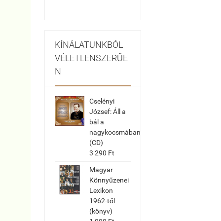
KÍNÁLATUNKBÓL
VÉLETLENSZERŰE
N
Cselényi
József: Áll a
bál a
nagykocsmában
(CD)
3 290 Ft
Magyar
Könnyűzenei
Lexikon
1962-től
(könyv)