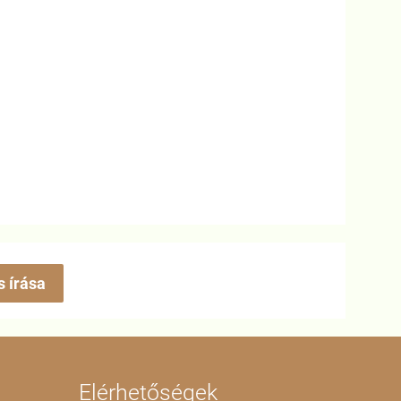
s írása
Elérhetőségek