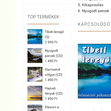
5. Kikapcsolás
6. Nyugodt percek
TOP TERMÉKEK
KAPCSOLÓDÓ
Tibeti levegő
CD
2 990 Ft
Nyugodt
percek (CD)
1 490 Ft
Harmatok
völgye (CD)
1 490 Ft
Hajnali
fények (CD)
1 490 Ft
Elásom a