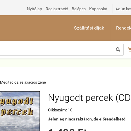
Nyitólap
Regisztráció
Belépés
Kapcsolat
Az Ön ko
Szállítási díjak
Rendelé

Meditációs, relaxációs zene
Nyugodt percek (CD
Cikkszám:
10
Jelenleg nincs raktáron, de előrendelhető!