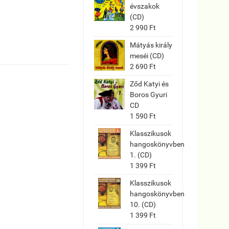
évszakok
(CD)
2 990 Ft
Mátyás király
meséi (CD)
2 690 Ft
Ződ Katyi és
Boros Gyuri
CD
1 590 Ft
Klasszikusok
hangoskönyvben
1. (CD)
1 399 Ft
Klasszikusok
hangoskönyvben
10. (CD)
1 399 Ft