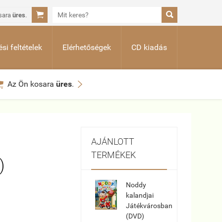


sara
üres
.
si feltételek
Elérhetőségek
CD kiadás


Az Ön kosara
üres
.
AJÁNLOTT
TERMÉKEK
)
Noddy
kalandjai
Játékvárosban
(DVD)