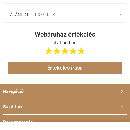
AJÁNLOTT TERMÉKEK

Webáruház értékelés
dvd-bolt.hu





Értékelés írása
Navigáció

Saját fiók

Bemutatkozás
