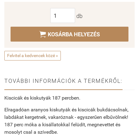
db

KOSÁRBA HELYEZÉS
Felvitel a kedvencek közé »
TOVÁBBI INFORMÁCIÓK A TERMÉKRŐL:
Kiscicák és kiskutyák 187 percben.
Elragadóan aranyos kiskutyák és kiscicák bukdácsolnak,
labdákat kergetnek, vakaróznak - egyszerűen elbűvölnek!
187 perc móka a kisállatokkal felüdít, megnevettet és
mosolyt csal a szívedbe.