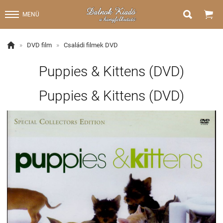


MENÜ

»
DVD film
»
Családi filmek DVD
Puppies & Kittens (DVD)
Puppies & Kittens (DVD)