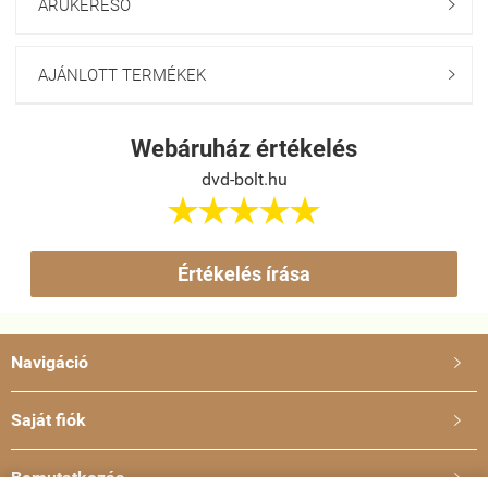
ÁRUKERESŐ

AJÁNLOTT TERMÉKEK

Webáruház értékelés
dvd-bolt.hu





Értékelés írása
Navigáció

Saját fiók

Bemutatkozás
