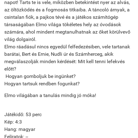
napot! Tarts te is vele, miközben betekintést nyer az alvás,
az öltözködés és a fogmosás titkaiba. A táncoló árnyak, a
csintalan fiók, a pajkos tévé és a játékos számítógép
társaságában Elmo világa tökéletes hely az óvodások
számára, ahol mindent megtanulhatnak az őket körülvevő
világ dolgairól.
Elmo ráadásul nincs egyedül felfedezésiben, vele tartanak
barátai, Bert és Ernie, Nudli úr és Számherceg, akik
megválaszolják minden kérdését: Mit kell tenni lefekvés
előtt?
Hogyan gomboljuk be ingünket?
Hogyan tartsuk rendben fogunkat?
Elmo világában a tanulás mindig jó móka!
Játékidő: 53 perc
Kép: 4:3
Hang: magyar
Felíratok: --