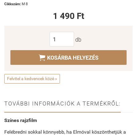
Cikkszám:
M 8
1 490 Ft
db

KOSÁRBA HELYEZÉS
Felvitel a kedvencek közé »
TOVÁBBI INFORMÁCIÓK A TERMÉKRŐL:
Színes rajzfilm
Felébredni sokkal könnyebb, ha Elmóval köszönthetjük a