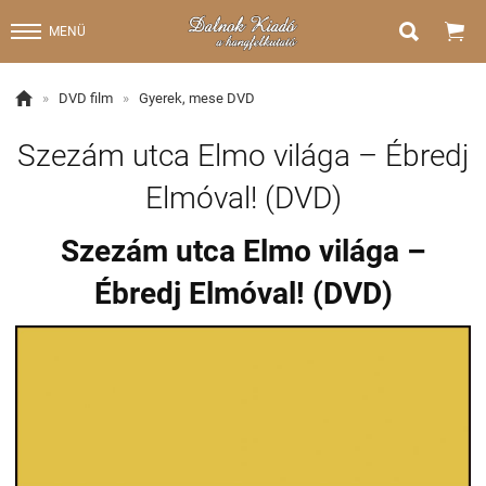


MENÜ

»
DVD film
»
Gyerek, mese DVD
Szezám utca Elmo világa – Ébredj
Elmóval! (DVD)
Szezám utca Elmo világa –
Ébredj Elmóval! (DVD)