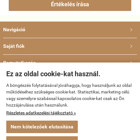
Értékelés írása
Navigáció

Saját fiók

Bemutatkozás

Ez az oldal cookie-kat használ.
Elérhetőségek

A böngészés folytatásával jóváhagyja, hogy használjunk az oldal
működéséhez szükséges cookie-kat. Statisztikai, marketing célú
dvd-bolt.hu -
Kemény Gábor EV
-
ÁSZF
-
Adatkezelési tájékoztató
vagy személyre szabással kapcsolatos cookie-kat csak az Ön
hozzájárulása után használunk.
Webáruház készítés
a StartÜzlettel.
Részletes adatkezelési tájékoztató »
Nem kötelezőek elutasítása