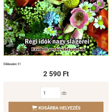
Cikkszám:
81
2 590 Ft
db

KOSÁRBA HELYEZÉS