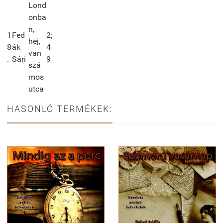
Lond
onba
n,
1
Fed
2;
hej,
8
ák
4
van
.
Sári
9
szá
mos
utca
HASONLÓ TERMÉKEK: