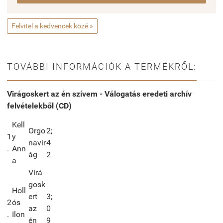
Felvitel a kedvencek közé »
TOVÁBBI INFORMÁCIÓK A TERMÉKRŐL:
Virágoskert az én szívem - Válogatás eredeti archív
felvételekből (CD)
Kell
Orgo
2;
1
y
navir
4
.
Ann
ág
2
a
Virá
gosk
Holl
ert
3;
2
ós
az
0
.
Ilon
én
9