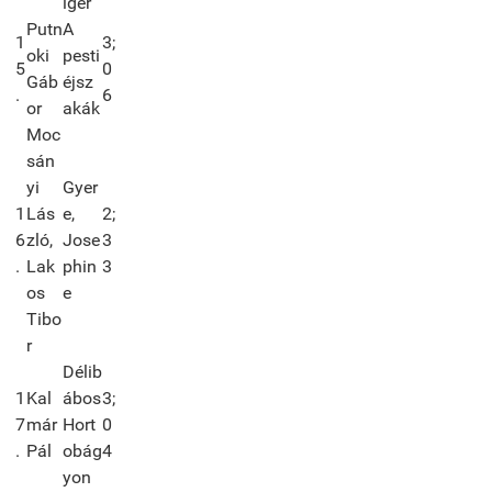
iger
Putn
A
1
3;
oki
pesti
5
0
Gáb
éjsz
.
6
or
akák
Moc
sán
yi
Gyer
1
Lás
e,
2;
6
zló,
Jose
3
.
Lak
phin
3
os
e
Tibo
r
Délib
1
Kal
ábos
3;
7
már
Hort
0
.
Pál
obág
4
yon