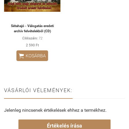
Sétahajó - Válogatás eredeti
archív felvételekből (CD)
Cikkszám:
72
2 590 Ft

KOSÁRBA
VÁSÁRLÓI VÉLEMÉNYEK:
Jelenleg nincsenek értékelések ehhez a termékhez.
Értékelés írása