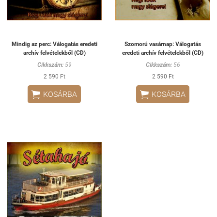
Mindig az perc: Válogatás eredeti
Szomorú vasárnap: Válogatás
archív felvételekből (CD)
eredeti archív felvételekből (CD)
Cikkszám:
59
Cikkszám:
56
2 590 Ft
2 590 Ft


KOSÁRBA
KOSÁRBA