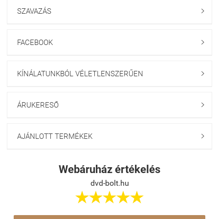
SZAVAZÁS

FACEBOOK

KÍNÁLATUNKBÓL VÉLETLENSZERŰEN

ÁRUKERESŐ

AJÁNLOTT TERMÉKEK

Webáruház értékelés
dvd-bolt.hu




