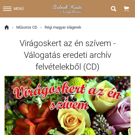


MENÜ

»
Műsoros CD
»
Régi magyar slágerek
Virágoskert az én szívem -
Válogatás eredeti archív
felvételekből (CD)