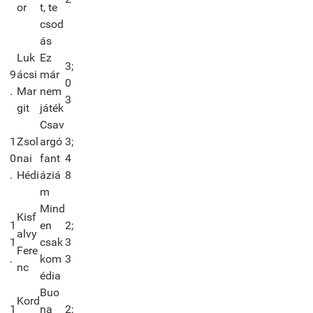
or
t, te
csod
ás
Luk
Ez
3;
9
ácsi
már
0
.
Mar
nem
3
git
játék
Csav
1
Zsol
argó
3;
0
nai
fant
4
.
Hédi
áziá
8
m
Mind
Kisf
1
en
2;
alvy
1
csak
3
Fere
.
kom
3
nc
édia
Buo
Kord
1
na
2;