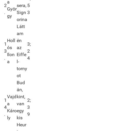
a
2
sera,
5
Györ
.
Sign
3
gy
orina
Látt
am
Holl
én
1
3;
ós
az
3
2
Ilon
Eiffe
.
4
a
l-
torny
ot
Bud
án,
Vajd
kint,
1
2;
a
van
4
3
Káro
egy
.
9
ly
kis
Heur