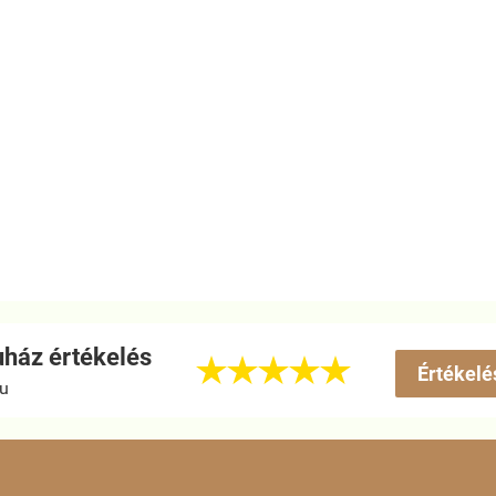
ház értékelés





Értékelé
hu