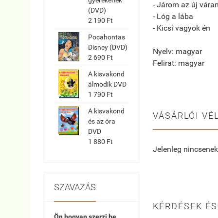
- Járom az új vára
(DVD)
- Lóg a lába
2 190 Ft
- Kicsi vagyok én
Pocahontas
Disney (DVD)
Nyelv: magyar
2 690 Ft
Felirat: magyar
A kisvakond
álmodik DVD
1 790 Ft
A kisvakond
VÁSÁRLÓI VÉ
és az óra
DVD
1 880 Ft
Jelenleg nincsenek
SZAVAZÁS
KÉRDÉSEK ÉS
Ön hogyan szerzi be