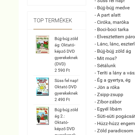
- Süss fel nap!
- Bújj-bújj medve
- A part alatt
TOP TERMÉKEK
- Ciróka, maróka
- Boci-boci tarka
- Elvesztettem pár
Bújj-bújj zöld
- Lánc, lánc, eszter
ág: Oktató-
- Bújj-bújj zöld ág
képző DVD
gyerekeknek
- Mit mos?
(DVD)
- Sétálunk
2 590 Ft
- Teríti a lány a vá
- Ég a gyertya, ég
Süss fel nap!
- Jön a róka
Oktató DVD
gyerekeknek
- Zsipp-zsupp
2 490 Ft
- Zíbor-zábor
- Egyél libám
Bújj-bújj zöld
- Süti-süti pogácsá
ág 2.:
Oktató-
- Húzz-húzz engem
képző DVD
- Zöld paradicsom
gyerekenek