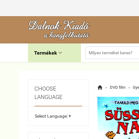
Termékek


»
DVD film
»
Gye
CHOOSE
LANGUAGE
Select Language
▼