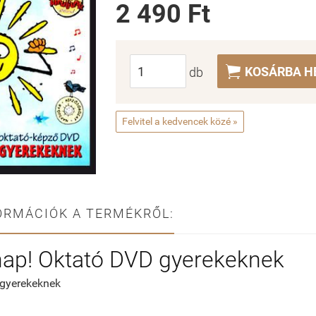
2 490 Ft

KOSÁRBA H
db
Felvitel a kedvencek közé »
ORMÁCIÓK A TERMÉKRŐL:
nap! Oktató DVD gyerekeknek
gyerekeknek