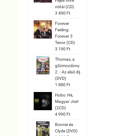
Fejes Imre
nótái (CD)
3 490 Ft
Forever
Feeling:
Forever 3
Tenor (CD)
3 190 Ft
Thomas, a
gőzmozdony
2. - Az első díj
(DVD)
1 880 Ft
Hobo: Hé,
Magyar Joe!
(2CD)
4 990 Ft
Bonnie és
Clyde (DVD)