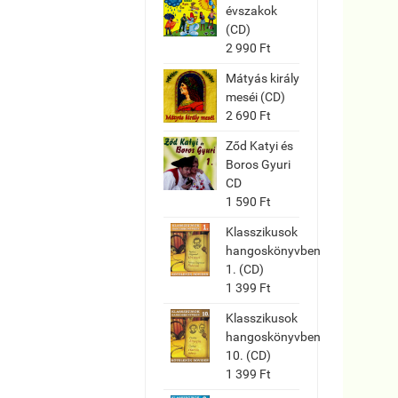
évszakok
(CD)
2 990 Ft
Mátyás király
meséi (CD)
2 690 Ft
Ződ Katyi és
Boros Gyuri
CD
1 590 Ft
Klasszikusok
hangoskönyvben
1. (CD)
1 399 Ft
Klasszikusok
hangoskönyvben
10. (CD)
1 399 Ft