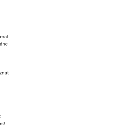
omat
lánc
sznat
t
et!