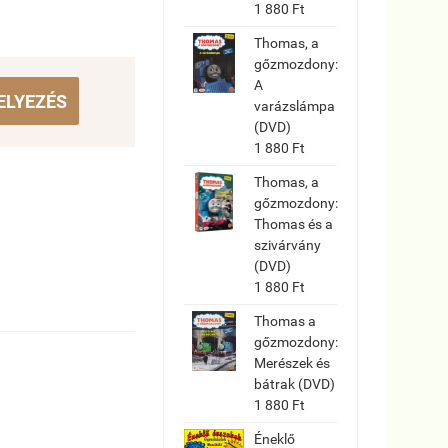
1 880 Ft
Thomas, a
gőzmozdony:
A
ELYEZÉS
varázslámpa
(DVD)
1 880 Ft
Thomas, a
gőzmozdony:
Thomas és a
szivárvány
(DVD)
1 880 Ft
Thomas a
gőzmozdony:
Merészek és
bátrak (DVD)
1 880 Ft
Éneklő