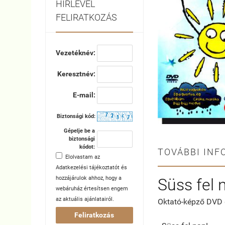
HÍRLEVÉL
FELIRATKOZÁS
Vezetéknév:
Keresztnév:
E-mail:
Biztonsági kód:
Gépelje be a
biztonsági
kódot:
TOVÁBBI INF
Elolvastam az
Adatkezelési tájékoztatót
és
hozzájárulok ahhoz, hogy a
Süss fel 
webáruház értesítsen engem
az aktuális ajánlatairól.
Oktató-képző DVD 
Feliratkozás