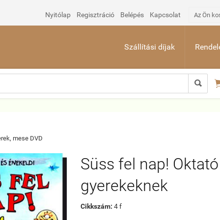
Nyitólap
Regisztráció
Belépés
Kapcsolat
Az Ön ko
Szállítási díjak
Rendelé

rek, mese DVD
Süss fel nap! Oktat
gyerekeknek
Cikkszám:
4 f