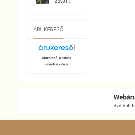
2 290 Ft
ÁRUKERESŐ
Árukereső, a hiteles
vásárlási kalauz
Webáru
dvd-bolt.