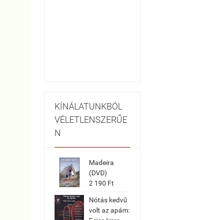
KÍNÁLATUNKBÓL
VÉLETLENSZERŰE
N
Madeira
(DVD)
2 190 Ft
Nótás kedvű
volt az apám: