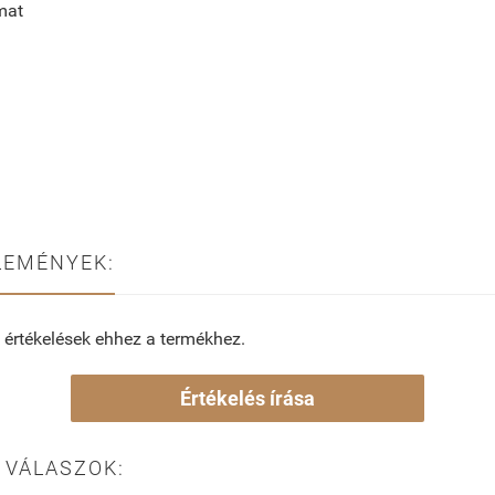
mat
LEMÉNYEK:
 értékelések ehhez a termékhez.
Értékelés írása
 VÁLASZOK: