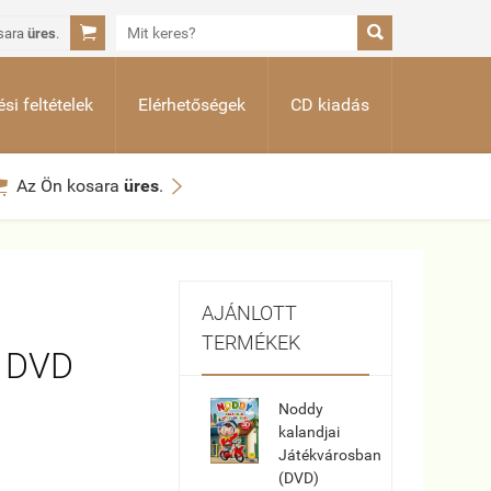


sara
üres
.
si feltételek
Elérhetőségek
CD kiadás


Az Ön kosara
üres
.
AJÁNLOTT
TERMÉKEK
ó DVD
Noddy
kalandjai
Játékvárosban
(DVD)