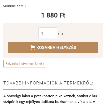
Cikkszám:
57 M11
1 880 Ft
db

KOSÁRBA HELYEZÉS
Felvitel a kedvencek közé »
TOVÁBBI INFORMÁCIÓK A TERMÉKRŐL:
Álomvölgy lakói a patakparton piknikeznek, amikor a kis
vízipónik egy rejtélyes ládikóra bukkannak a víz alatt. A