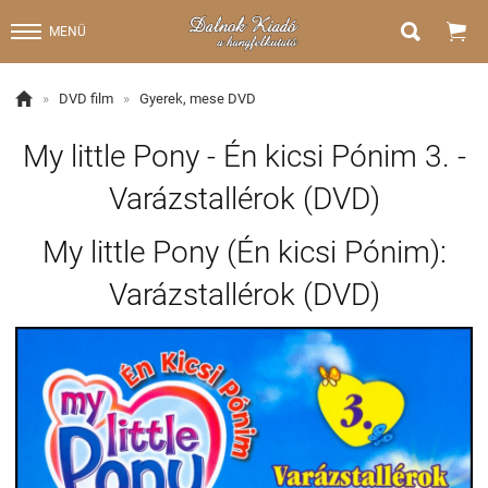


MENÜ

»
DVD film
»
Gyerek, mese DVD
My little Pony - Én kicsi Pónim 3. -
Varázstallérok (DVD)
My little Pony (Én kicsi Pónim):
Varázstallérok (DVD)