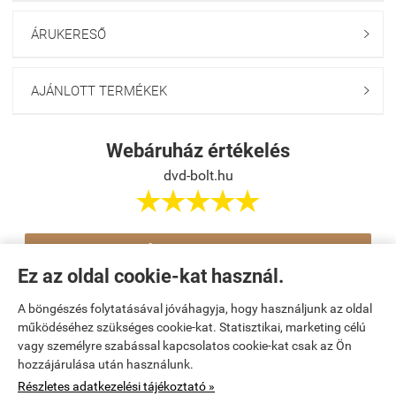
ÁRUKERESŐ

AJÁNLOTT TERMÉKEK

Webáruház értékelés
dvd-bolt.hu





Értékelés írása
Ez az oldal cookie-kat használ.
A böngészés folytatásával jóváhagyja, hogy használjunk az oldal
Navigáció

működéséhez szükséges cookie-kat. Statisztikai, marketing célú
vagy személyre szabással kapcsolatos cookie-kat csak az Ön
hozzájárulása után használunk.
Saját fiók

Részletes adatkezelési tájékoztató »