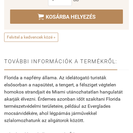

KOSÁRBA HELYEZÉS
Felvitel a kedvencek közé »
TOVÁBBI INFORMÁCIÓK A TERMÉKRŐL:
Florida a napfény állama. Az idelátogató turisták
elsősorban a napsütést, a tengert, a félsziget végtelen
homokos strandjait és Miami utánozhatatlan hangulatát
akarják élvezni. Érdemes azonban időt szakítani Florida
természetvédelmi területeire, például az Everglades
mocsárvidékére, ahol légpárnás járművekkel
szlalomozhatunk az aligátorok között.