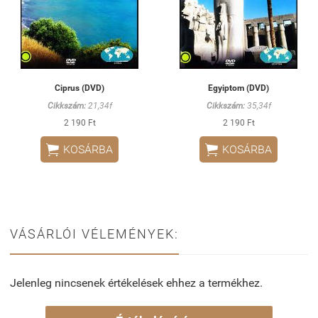
Ciprus (DVD)
Egyiptom (DVD)
Cikkszám:
21,34f
Cikkszám:
35,34f
2 190 Ft
2 190 Ft


KOSÁRBA
KOSÁRBA
VÁSÁRLÓI VÉLEMÉNYEK:
Jelenleg nincsenek értékelések ehhez a termékhez.