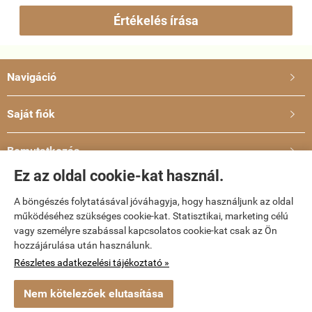
Értékelés írása
Navigáció

Saját fiók

Bemutatkozás

Ez az oldal cookie-kat használ.
Elérhetőségek

A böngészés folytatásával jóváhagyja, hogy használjunk az oldal
működéséhez szükséges cookie-kat. Statisztikai, marketing célú
dvd-bolt.hu -
Kemény Gábor EV
-
ÁSZF
-
Adatkezelési tájékoztató
vagy személyre szabással kapcsolatos cookie-kat csak az Ön
hozzájárulása után használunk.
Webáruház készítés
a StartÜzlettel.
Részletes adatkezelési tájékoztató »
Nem kötelezőek elutasítása