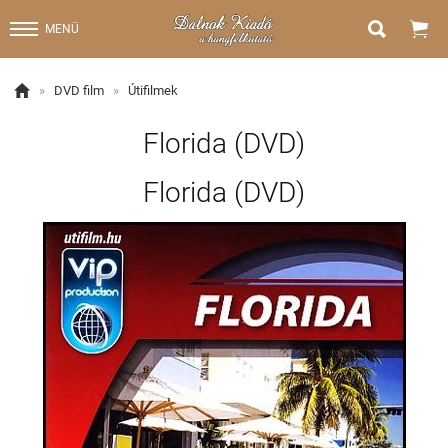


MENÜ

»
DVD film
»
Útifilmek
Florida (DVD)
Florida (DVD)