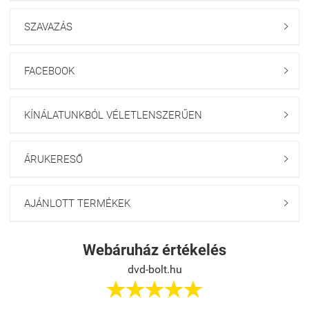
SZAVAZÁS

FACEBOOK

KÍNÁLATUNKBÓL VÉLETLENSZERŰEN

ÁRUKERESŐ

AJÁNLOTT TERMÉKEK

Webáruház értékelés
dvd-bolt.hu




