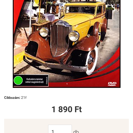
Cikkszám:
21f
1 890 Ft
db