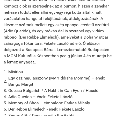
kompozíciók is szerepelnek az albumon, hiszen a zenekar
nehezen tudott ellenállni egy-egy régi kotta által kínált
varázslatos hangulat felújításának, átdolgozásának. A
klezmer számok mellett egy szép spanyol eredetű szefárd
(Adio Querida), és egy mókás dal is szerepel egy vidám
rabbiról (Der Rebbe Elimelech), amelyeket a Dohány utcai
zsinagóga főkántora, Fekete László ad elő. Ő először
dolgozott a Budapest Bárral. Lemezbemutató Budapesten
a MOM Kulturális Központban pedig június 4-én mutatja be
a lemez anyagát..
1.
Misirlou
Egy ősz hajú asszony (My Yiddishe Momme) – ének:
2.
Bangó Margit
3.
Odessa Bulgarish / A Nakht in Gan Eydn / Hassid
4.
Adio Querida – ének: Fekete László
5.
Memory of Shoa – cimbalom: Farkas Mihály
6.
Der Rebbe Elimelech - ének: Fekete László
7.
Zemer Atik / Dancing with the Rabbi