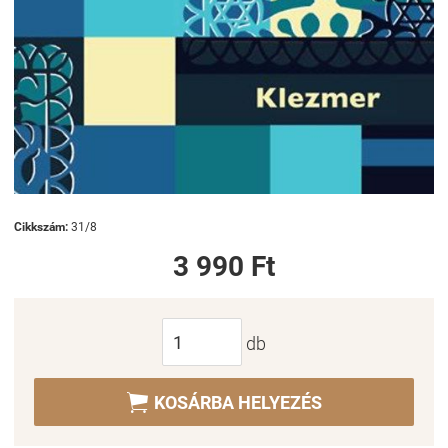
Cikkszám:
31/8
3 990 Ft
db

KOSÁRBA HELYEZÉS