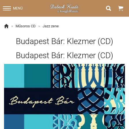


MENÜ

»
Műsoros CD
»
Jazz zene
Budapest Bár: Klezmer (CD)
Budapest Bár: Klezmer (CD)