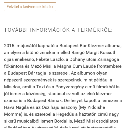
Felvitel a kedvencek közé »
TOVÁBBI INFORMÁCIÓK A TERMÉKRŐL:
2015. májusától kapható a Budapest Bár Klezmer albuma,
amelyen a kitűnő zenekar mellett Bangó Margit Kossuth
díjas énekesnő, Fekete László, a Dohány utcai Zsinagóga
főkántora és Mező Misi, a Magna Cum Laude frontembere,
a Budapest Bár tagja is szerepel. Az albumon olyan
népszerű szerzemények is szerepelnek, mint például a
Misirlou, amit a Taxi és a Ponyvaregény cimű filmekből is
jól ismer a közönség, ráadásul ez volt az első klezmer
száma is a Budapest Bárnak. De helyet kapott a lemezen a
Hava Nagila és az Ősz hajú asszony (My Yiddishe
Momme) is, és szerepel a Hegedűs a háztetőn című nagy
sikerű musicalből ismert Bordal is, Mező Misi csodálatos
előadásában.A vérpezsdítő dalok mellett instrumentális