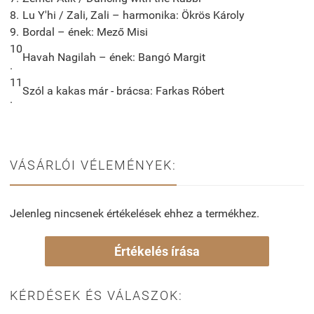
8.
Lu Y'hi / Zali, Zali – harmonika: Ökrös Károly
9.
Bordal – ének: Mező Misi
10
Havah Nagilah – ének: Bangó Margit
.
11
Szól a kakas már - brácsa: Farkas Róbert
.
VÁSÁRLÓI VÉLEMÉNYEK:
Jelenleg nincsenek értékelések ehhez a termékhez.
Értékelés írása
KÉRDÉSEK ÉS VÁLASZOK: