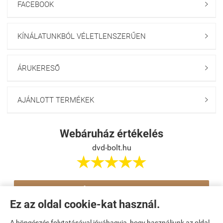
FACEBOOK

KÍNÁLATUNKBÓL VÉLETLENSZERŰEN

ÁRUKERESŐ

AJÁNLOTT TERMÉKEK

Webáruház értékelés
dvd-bolt.hu





Értékelés írása
Ez az oldal cookie-kat használ.
A böngészés folytatásával jóváhagyja, hogy használjunk az oldal