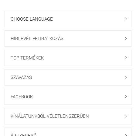
CHOOSE LANGUAGE

HÍRLEVÉL FELIRATKOZÁS

TOP TERMÉKEK

SZAVAZÁS

FACEBOOK

KÍNÁLATUNKBÓL VÉLETLENSZERŰEN

ÁRUKERESŐ
