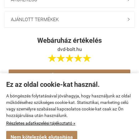
AJÁNLOTT TERMÉKEK

Webáruház értékelés
dvd-bolt.hu





Értékelés írása
Ez az oldal cookie-kat használ.
A böngészés folytatásával jóváhagyja, hogy használjunk az oldal
Navigáció

működéséhez szükséges cookie-kat. Statisztikai, marketing célú
vagy személyre szabással kapcsolatos cookie-kat csak az Ön
hozzájárulása után használunk.
Saját fiók

Részletes adatkezelési tájékoztató »
Bemutatkozás

Nem kötelezőek elutasítása