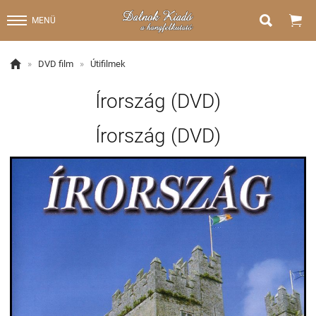


MENÜ

»
DVD film
»
Útifilmek
Írország (DVD)
Írország (DVD)