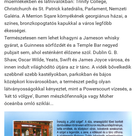
műemlékekben és látnivalókban: Trinity College,
Christchurch és St. Patrick katedrális, Parlament, Nemzeti
Galéria. A Merrion Sqare környékének georgiánus házai, a
színes, bronzkopogtatós kapukkal a város legfőbb
ékességei.
Természetesen nem lehet kihagyni a Jameson whisky
gyárat, a Guinness sörfőzdét és a Temple Bar negyed
pubjait sem, ahol esténként élőzene szól. Dublin G. B.
Shaw, Oscar Wilde, Yeats, Swift és James Joyce városa, és
innen indult világhódító útjára az ír tánc. A vidék bővelkedik
szebbnél szebb kastélyokban, parkokban és bájos
középkori kisvárosokban, a természet pedig olyan
látványosságokkal kényeztet, mint a Powerscourt vízesés, a
'két tó völgye', Burren mészkőfennsíkja vagy Moher
óceánba omló sziklái...