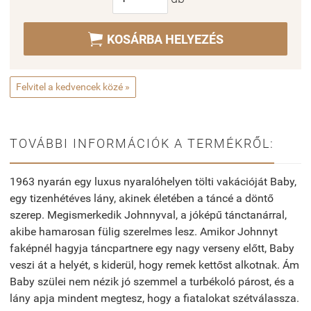

KOSÁRBA HELYEZÉS
Felvitel a kedvencek közé »
TOVÁBBI INFORMÁCIÓK A TERMÉKRŐL:
1963 nyarán egy luxus nyaralóhelyen tölti vakációját Baby,
egy tizenhétéves lány, akinek életében a táncé a döntő
szerep. Megismerkedik Johnnyval, a jóképű tánctanárral,
akibe hamarosan fülig szerelmes lesz. Amikor Johnnyt
faképnél hagyja táncpartnere egy nagy verseny előtt, Baby
veszi át a helyét, s kiderül, hogy remek kettőst alkotnak. Ám
Baby szülei nem nézik jó szemmel a turbékoló párost, és a
lány apja mindent megtesz, hogy a fiatalokat szétválassza.