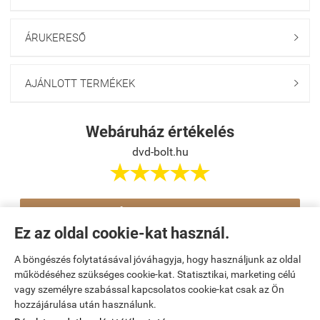
ÁRUKERESŐ

AJÁNLOTT TERMÉKEK

Webáruház értékelés
dvd-bolt.hu





Értékelés írása
Ez az oldal cookie-kat használ.
A böngészés folytatásával jóváhagyja, hogy használjunk az oldal
Navigáció

működéséhez szükséges cookie-kat. Statisztikai, marketing célú
vagy személyre szabással kapcsolatos cookie-kat csak az Ön
hozzájárulása után használunk.
Saját fiók
