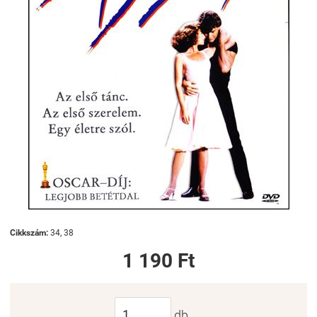
Cikkszám:
34, 38
1 190 Ft
db