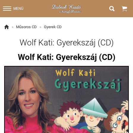


MENÜ

»
Műsoros CD
»
Gyerek CD
Wolf Kati: Gyerekszáj (CD)
Wolf Kati: Gyerekszáj (CD)