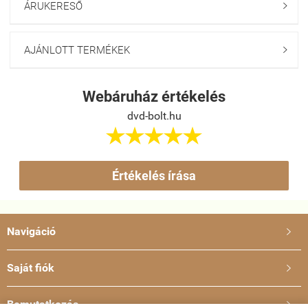
ÁRUKERESŐ

AJÁNLOTT TERMÉKEK

Webáruház értékelés
dvd-bolt.hu





Értékelés írása
Navigáció

Saját fiók

Bemutatkozás
