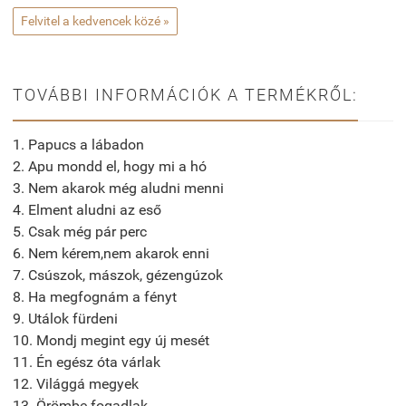
Felvitel a kedvencek közé »
TOVÁBBI INFORMÁCIÓK A TERMÉKRŐL:
1. Papucs a lábadon
2. Apu mondd el, hogy mi a hó
3. Nem akarok még aludni menni
4. Elment aludni az eső
5. Csak még pár perc
6. Nem kérem,nem akarok enni
7. Csúszok, mászok, gézengúzok
8. Ha megfognám a fényt
9. Utálok fürdeni
10. Mondj megint egy új mesét
11. Én egész óta várlak
12. Világgá megyek
13. Örömbe fogadlak