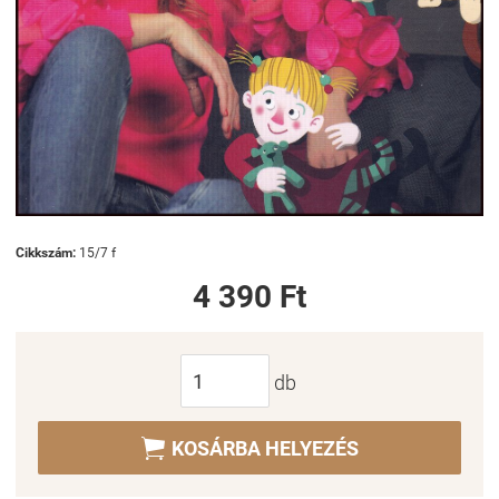
Cikkszám:
15/7 f
4 390 Ft
db

KOSÁRBA HELYEZÉS