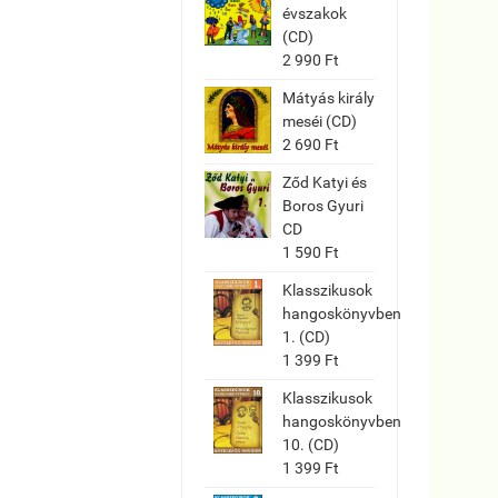
évszakok
(CD)
2 990 Ft
Mátyás király
meséi (CD)
2 690 Ft
Ződ Katyi és
Boros Gyuri
CD
1 590 Ft
Klasszikusok
hangoskönyvben
1. (CD)
1 399 Ft
Klasszikusok
hangoskönyvben
10. (CD)
1 399 Ft