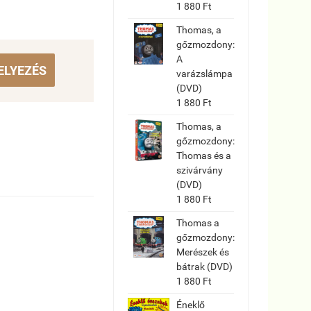
1 880 Ft
Thomas, a
gőzmozdony:
A
ELYEZÉS
varázslámpa
(DVD)
1 880 Ft
Thomas, a
gőzmozdony:
Thomas és a
szivárvány
(DVD)
1 880 Ft
Thomas a
gőzmozdony:
Merészek és
bátrak (DVD)
1 880 Ft
Éneklő