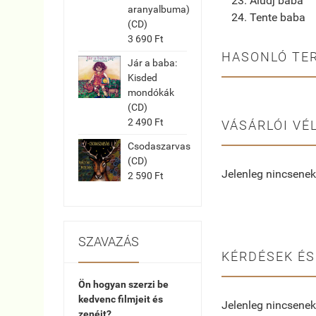
Aludj baba
aranyalbuma)
Tente baba
(CD)
3 690 Ft
HASONLÓ TE
Jár a baba:
Kisded
mondókák
(CD)
2 490 Ft
VÁSÁRLÓI VÉ
Csodaszarvas
(CD)
Jelenleg nincsenek
2 590 Ft
SZAVAZÁS
KÉRDÉSEK ÉS
Ön hogyan szerzi be
kedvenc filmjeit és
Jelenleg nincsenek
zenéit?