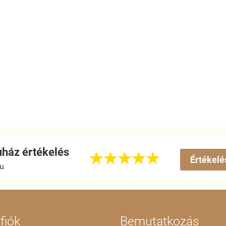
ház értékelés





Értékelé
hu
fiók
Bemutatkozás