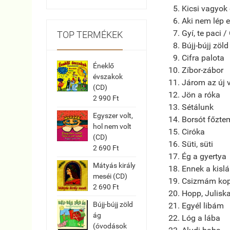
Kicsi vagyok
Aki nem lép 
Gyí, te paci / 
TOP TERMÉKEK
Bújj-bújj zöld
Cifra palota
Éneklő
Zíbor-zábor
évszakok
Járom az új 
(CD)
Jön a róka
2 990 Ft
Sétálunk
Egyszer volt,
Borsót főzte
hol nem volt
Ciróka
(CD)
Süti, süti
2 690 Ft
Ég a gyertya
Mátyás király
Ennek a kisl
meséi (CD)
Csizmám ko
2 690 Ft
Hopp, Julisk
Bújj-bújj zöld
Egyél libám
ág
Lóg a lába
(óvodások