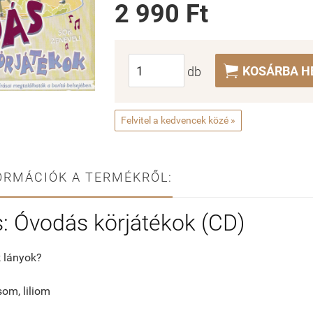
2 990 Ft

KOSÁRBA H
db
Felvitel a kedvencek közé »
ORMÁCIÓK A TERMÉKRŐL:
: Óvodás körjátékok (CD)
k lányok?
om, liliom