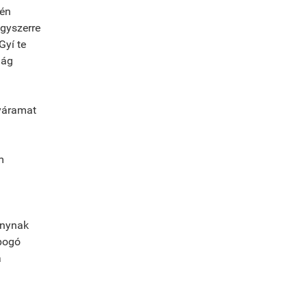
 én
egyszerre
Gyí te
 ág
váramat
m
ánynak
pogó
a