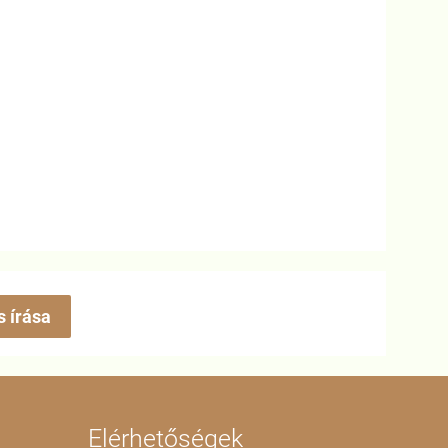
s írása
Elérhetőségek