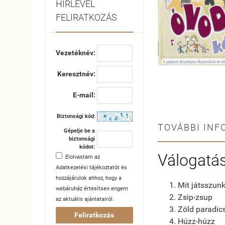
HÍRLEVÉL
FELIRATKOZÁS
Vezetéknév:
Keresztnév:
E-mail:
Biztonsági kód:
TOVÁBBI INF
Gépelje be a
biztonsági
kódot:
Válogatás
Elolvastam az
Adatkezelési tájékoztatót
és
hozzájárulok ahhoz, hogy a
Mit játsszun
webáruház értesítsen engem
Zsip-zsup
az aktuális ajánlatairól.
Zöld paradics
Feliratkozás
Húzz-húzz