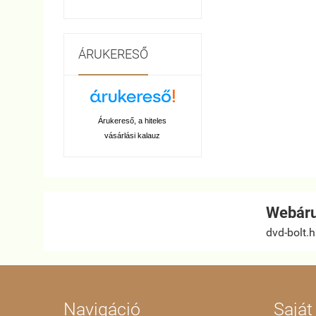
ÁRUKERESŐ
Árukereső, a hiteles
vásárlási kalauz
Webáru
dvd-bolt.
Navigáció
Saját 