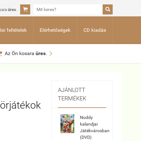


sara
üres
.
si feltételek
Elérhetőségek
CD kiadás


Az Ön kosara
üres
.
AJÁNLOTT
TERMÉKEK
örjátékok
Noddy
kalandjai
Játékvárosban
(DVD)