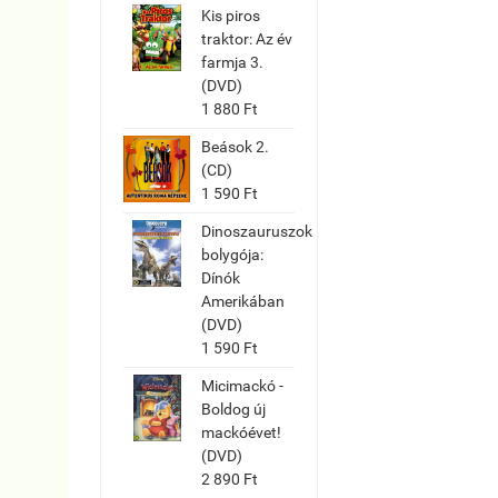
Kis piros
traktor: Az év
farmja 3.
(DVD)
1 880 Ft
Beások 2.
(CD)
1 590 Ft
Dinoszauruszok
bolygója:
Dínók
Amerikában
(DVD)
1 590 Ft
Micimackó -
Boldog új
mackóévet!
(DVD)
2 890 Ft