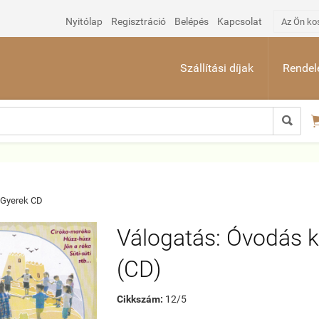
Nyitólap
Regisztráció
Belépés
Kapcsolat
Az Ön ko
Szállítási díjak
Rendelé

Gyerek CD
Válogatás: Óvodás k
(CD)
Cikkszám:
12/5