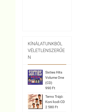
KÍNÁLATUNKBÓL
VÉLETLENSZERŰE
N
Sixties Hits
Volume One
(CD)
990 Ft
Terno Trájó:
Koni kodi CD
2 580 Ft