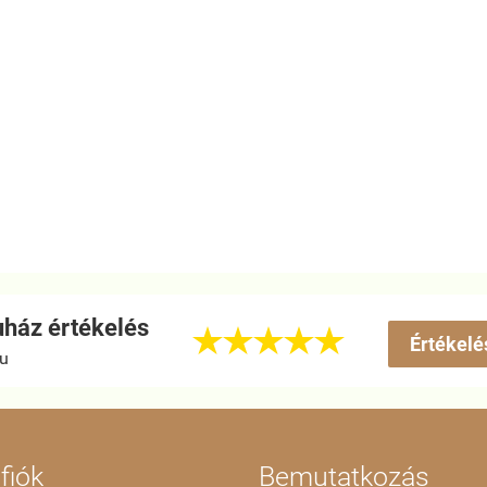
ház értékelés





Értékelé
hu
fiók
Bemutatkozás