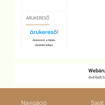
ÁRUKERESŐ
Árukereső, a hiteles
vásárlási kalauz
Webáru
dvd-bolt.
Navigáció
Saját 