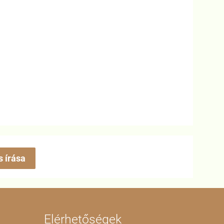
s írása
Elérhetőségek