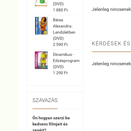
(DVD)
Jelenleg nincsenek
1 880 Ft
Béres
Alexandra:
Lendületben
(DVD)
KÉRDÉSEK ÉS
2 590 Ft
Dinamikus -
Edzésprogram
Jelenleg nincsenek
(DVD)
1 290 Ft
SZAVAZÁS
Ön hogyan szerzi be
kedvenc filmjeit és
zenéit?