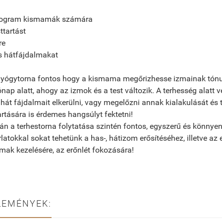
program kismamák számára
sttartást
re
és hátfájdalmakat
 gyógytorna fontos hogy a kismama megőrizhesse izmainak tónu
hónap alatt, ahogy az izmok és a test változik. A terhesség alatt 
 hát fájdalmait elkerülni, vagy megelőzni annak kialakulását és
rtására is érdemes hangsúlyt fektetni!
án a terhestorna folytatása szintén fontos, egyszerű és könnyen 
atokkal sokat tehetünk a has-, hátizom erősítéséhez, illetve az
lmak kezelésére, az erőnlét fokozására!
LEMÉNYEK: