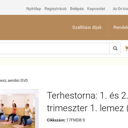
Nyitólap
Regisztráció
Belépés
Kapcsolat
Az Ön ko
Szállítási díjak
Rendelé

nesz, aerobic DVD
Terhestorna: 1. és 2
trimeszter 1. lemez
Cikkszám:
17FMDB S