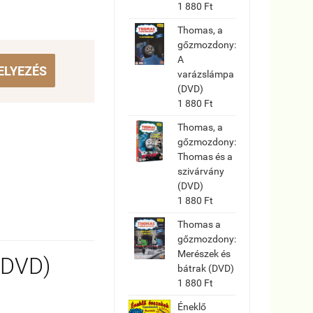
1 880 Ft
Thomas, a
gőzmozdony:
A
ELYEZÉS
varázslámpa
(DVD)
1 880 Ft
Thomas, a
gőzmozdony:
Thomas és a
szivárvány
(DVD)
1 880 Ft
Thomas a
gőzmozdony:
Merészek és
 (DVD)
bátrak (DVD)
1 880 Ft
Éneklő