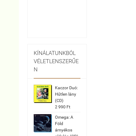
KÍNÁLATUNKBÓL
VÉLETLENSZERŰE
N
Kaczor Duó:
Hűtlen lány
(CD)
2 990 Ft
Omega: A
Föld
árnyékos