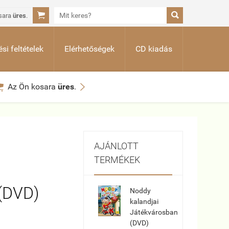


sara
üres
.
si feltételek
Elérhetőségek
CD kiadás


Az Ön kosara
üres
.
AJÁNLOTT
TERMÉKEK
.
 (DVD)
Noddy
kalandjai
Játékvárosban
(DVD)