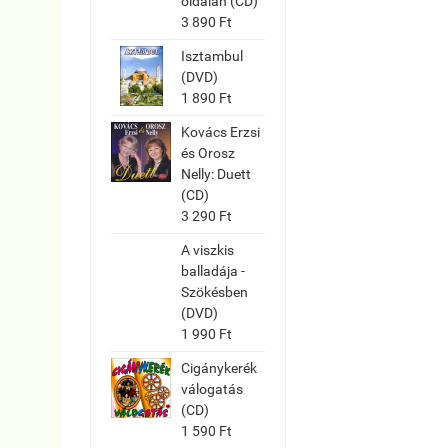
oldalán (CD)
3 890 Ft
Isztambul
(DVD)
1 890 Ft
Kovács Erzsi
és Orosz
Nelly: Duett
(CD)
3 290 Ft
A viszkis
balladája -
Szökésben
(DVD)
1 990 Ft
Cigánykerék
válogatás
(CD)
1 590 Ft