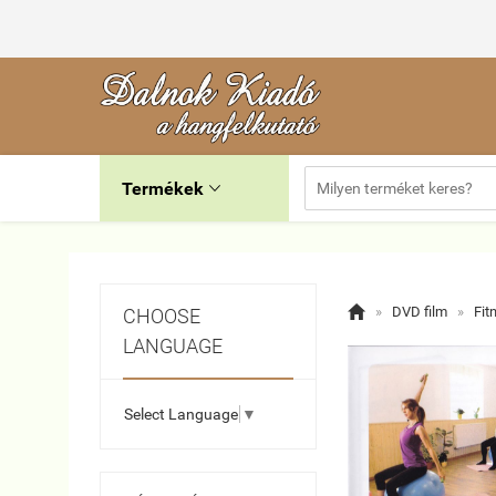
Termékek


»
DVD film
»
Fit
CHOOSE
LANGUAGE
Select Language
▼