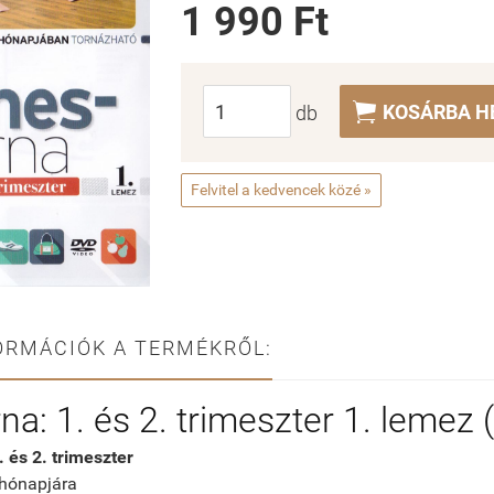
1 990 Ft

KOSÁRBA H
db
Felvitel a kedvencek közé »
ORMÁCIÓK A TERMÉKRŐL:
na: 1. és 2. trimeszter 1. lemez
. és 2. trimeszter
 hónapjára