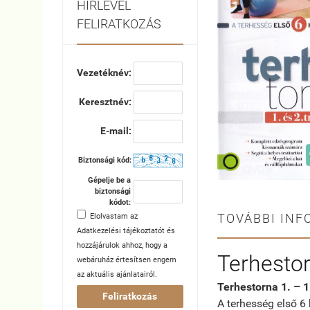
HÍRLEVÉL
FELIRATKOZÁS
Vezetéknév:
Keresztnév:
E-mail:
Biztonsági kód:
Gépelje be a
biztonsági
kódot:
TOVÁBBI INF
Elolvastam az
Adatkezelési tájékoztatót
és
hozzájárulok ahhoz, hogy a
Terhestor
webáruház értesítsen engem
az aktuális ajánlatairól.
Terhestorna 1. – 1
Feliratkozás
A terhesség első 6