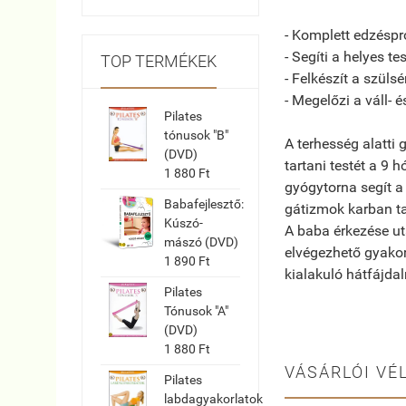
- Komplett edzés
- Segíti a helyes te
TOP TERMÉKEK
- Felkészít a szülsé
- Megelőzi a váll- 
Pilates
tónusok "B"
A terhesség alatti
(DVD)
tartani testét a 9 
1 880 Ft
gyógytorna segít a
Babafejlesztő:
gátizmok karban ta
Kúszó-
A baba érkezése ut
mászó (DVD)
elvégezhető gyakorl
1 890 Ft
kialakuló hátfájda
Pilates
Tónusok "A"
(DVD)
1 880 Ft
VÁSÁRLÓI VÉ
Pilates
labdagyakorlatok