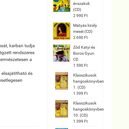
évszakok
(CD)
2 990 Ft
Mátyás király
meséi (CD)
2 690 Ft
sát, karban tudja
Ződ Katyi és
végzett rendszeres
Boros Gyuri
 természetesen a
CD
1 590 Ft
elsajátítható és
Klasszikusok
 esetlegesen
hangoskönyvben
1. (CD)
1 399 Ft
Klasszikusok
hangoskönyvben
10. (CD)
1 399 Ft