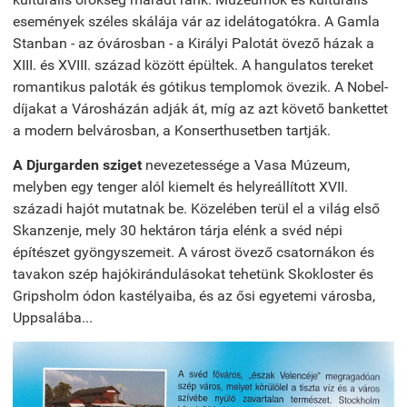
események széles skálája vár az idelátogatókra. A Gamla
Stanban - az óvárosban - a Királyi Palotát övező házak a
XIII. és XVIII. század között épültek. A hangulatos tereket
romantikus paloták és gótikus templomok övezik. A Nobel-
díjakat a Városházán adják át, míg az azt követő bankettet
a modern belvárosban, a Konserthusetben tartják.
A Djurgarden sziget
nevezetessége a Vasa Múzeum,
melyben egy tenger alól kiemelt és helyreállított XVII.
századi hajót mutatnak be. Közelében terül el a világ első
Skanzenje, mely 30 hektáron tárja elénk a svéd népi
építészet gyöngyszemeit. A várost övező csatornákon és
tavakon szép hajókirándulásokat tehetünk Skokloster és
Gripsholm ódon kastélyaiba, és az ősi egyetemi városba,
Uppsalába...