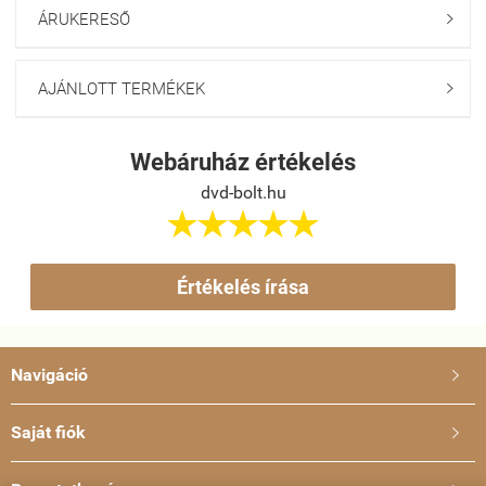
ÁRUKERESŐ

AJÁNLOTT TERMÉKEK

Webáruház értékelés
dvd-bolt.hu





Értékelés írása
Navigáció

Saját fiók
