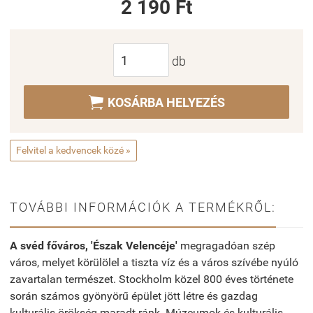
2 190 Ft
db

KOSÁRBA HELYEZÉS
Felvitel a kedvencek közé »
TOVÁBBI INFORMÁCIÓK A TERMÉKRŐL:
A svéd főváros, 'Észak Velencéje'
megragadóan szép
város, melyet körülölel a tiszta víz és a város szívébe nyúló
zavartalan természet. Stockholm közel 800 éves története
során számos gyönyörű épület jött létre és gazdag
kulturális örökség maradt ránk. Múzeumok és kulturális