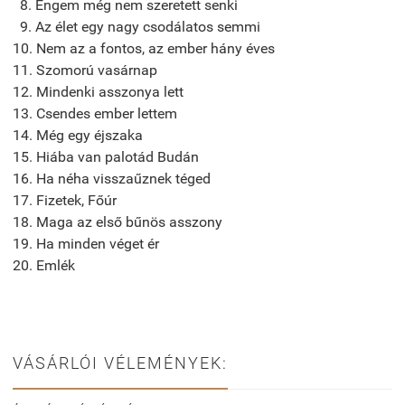
8. Engem még nem szeretett senki
9. Az élet egy nagy csodálatos semmi
10. Nem az a fontos, az ember hány éves
11. Szomorú vasárnap
12. Mindenki asszonya lett
13. Csendes ember lettem
14. Még egy éjszaka
15. Hiába van palotád Budán
16. Ha néha visszaűznek téged
17. Fizetek, Főúr
18. Maga az első bűnös asszony
19. Ha minden véget ér
20. Emlék
VÁSÁRLÓI VÉLEMÉNYEK: