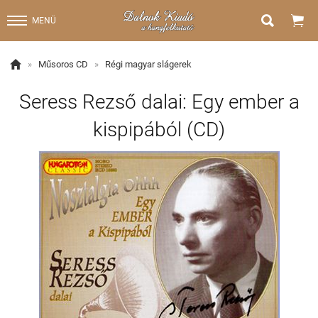


MENÜ

»
Műsoros CD
»
Régi magyar slágerek
Seress Rezső dalai: Egy ember a
kispipából (CD)