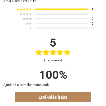
ÁLTALÁNOS ÉRTÉKELÉS:





1




0



0


0

0
5





(1 értékelés)
100%
Ajánlaná a terméket másoknak.
Értékelés írása