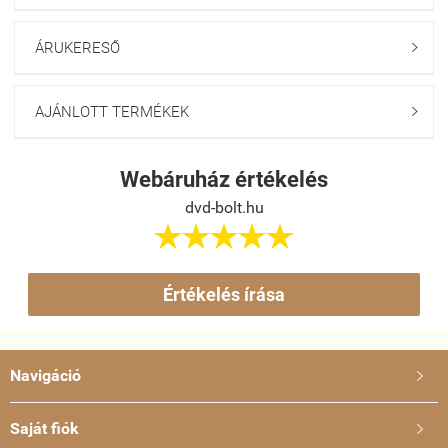
ÁRUKERESŐ

AJÁNLOTT TERMÉKEK

Webáruház értékelés
dvd-bolt.hu





Értékelés írása
Navigáció

Saját fiók
