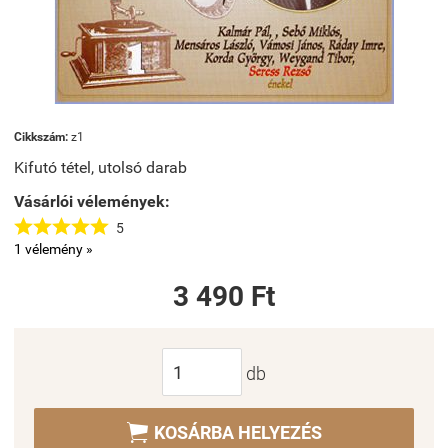
Cikkszám:
z1
Kifutó tétel, utolsó darab
Vásárlói vélemények:





5
1 vélemény »
3 490 Ft
db

KOSÁRBA HELYEZÉS