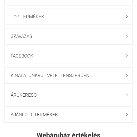
TOP TERMÉKEK

SZAVAZÁS

FACEBOOK

KÍNÁLATUNKBÓL VÉLETLENSZERŰEN

ÁRUKERESŐ

AJÁNLOTT TERMÉKEK

Webáruház értékelés