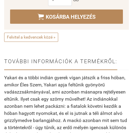

KOSÁRBA HELYEZÉS
Felvitel a kedvencek közé »
TOVÁBBI INFORMÁCIÓK A TERMÉKRŐL:
Yakari és a többi indián gyerek vígan játszik a friss hóban,
amikor Éles Szem, Yakari apja feltűnik gyönyörű
vadászzsákmányával, ami azonban másnapra rejtélyesen
eltűnik. Ilyet csak egy szörny művelhet! Az indiánokkal
azonban nem lehet packázni: a fiatalok követni kezdik a
hóban hagyott nyomokat, és el is jutnak a téli álmot alvó
grizzlymedve barlangjához. A mackó azonban mit sem tud
a történtekről - úgy tűnik, az erdő mélyén igencsak különös