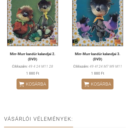
Mirr-Murr kandúr kalandjai 2.
Mirr-Murr kandúr kalandjai 3.
(DVD)
(DVD)
Cikkszám:
49 4 24 M11 28
Cikkszám:
49 4f 24 M7 M9 M11
1 880 Ft
1 880 Ft


KOSÁRBA
KOSÁRBA
VÁSÁRLÓI VÉLEMÉNYEK: