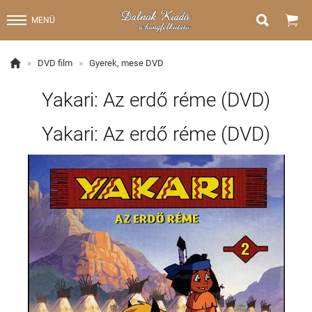


MENÜ

»
DVD film
»
Gyerek, mese DVD
Yakari: Az erdő réme (DVD)
Yakari: Az erdő réme (DVD)