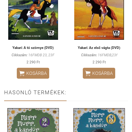
Yakari: A tó szörnye (DVD)
Yakari: Az első vágta (DVD)
Cikkszám:
16FMDB 23, 23F
Cikkszám:
16FMDB,23f
2 290 Ft
2 290 Ft


KOSÁRBA
KOSÁRBA
HASONLÓ TERMÉKEK: