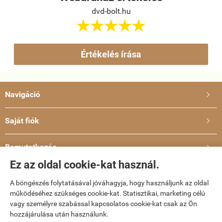
dvd-bolt.hu





Értékelés írása
Navigáció

Saját fiók

Bemutatkozás

Ez az oldal cookie-kat használ.
Elérhetőségek

A böngészés folytatásával jóváhagyja, hogy használjunk az oldal
működéséhez szükséges cookie-kat. Statisztikai, marketing célú
dvd-bolt.hu -
Kemény Gábor EV
-
ÁSZF
-
Adatkezelési tájékoztató
vagy személyre szabással kapcsolatos cookie-kat csak az Ön
hozzájárulása után használunk.