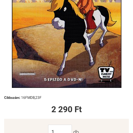
Cikkszám:
16FMDB,23F
2 290 Ft
db