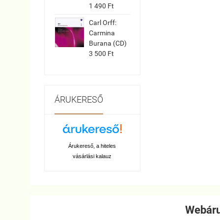
1 490 Ft
Carl Orff:
Carmina
Burana (CD)
3 500 Ft
ÁRUKERESŐ
Árukereső, a hiteles
vásárlási kalauz
Webáru