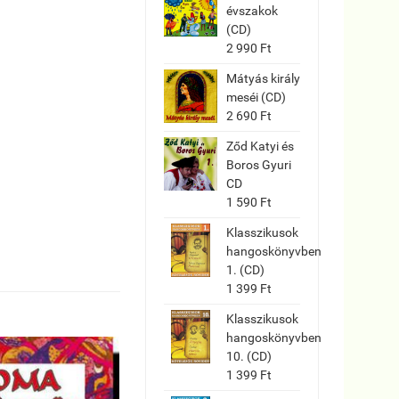
évszakok
(CD)
2 990 Ft
Mátyás király
meséi (CD)
2 690 Ft
Ződ Katyi és
Boros Gyuri
CD
1 590 Ft
Klasszikusok
hangoskönyvben
1. (CD)
1 399 Ft
Klasszikusok
hangoskönyvben
10. (CD)
1 399 Ft