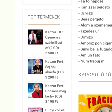
- Ta tö napcse
- Kanizsai pergető
- Oj viszi
TOP TERMÉKEK
- Beás pergető
- Álom a szememe
- Tizedes úr
Kaczor 18.:
- Dimizó
Üzenem a
széllel Best
- Ámörsz pön cigá
of (2 CD)
- Sinyi be lá fugád
5 500 Ft
- Ám un fátö
- Num trebuj mi
Kaczor Feri:
Sej-haj
akácfa (CD)
KAPCSOLÓDÓ
3 290 Ft
Kaczor Feri:
Bocsáss meg
kérlek (CD)
3 190 Ft
Bugyi Zoli és