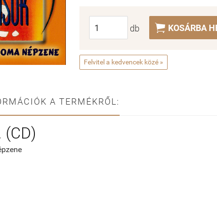

KOSÁRBA H
db
Felvitel a kedvencek közé »
ORMÁCIÓK A TERMÉKRŐL:
 (CD)
épzene