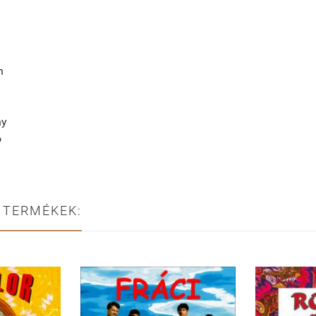
n
ny
ó
 TERMÉKEK: