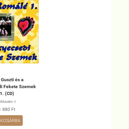
 Guszti és a
i Fekete Szemek
1. (CD)
ikkszám:
6
1 880 Ft
KOSÁRBA