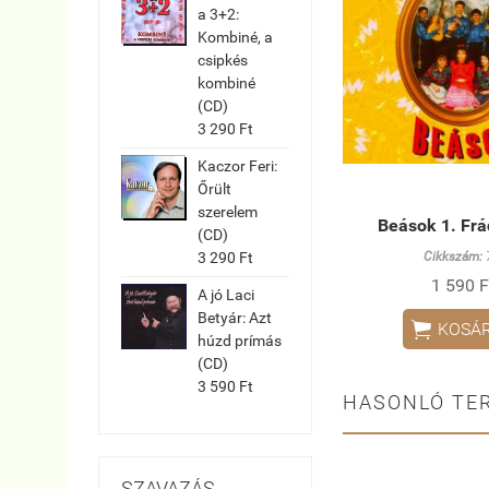
a 3+2:
Kombiné, a
csipkés
kombiné
(CD)
3 290 Ft
Kaczor Feri:
Őrült
szerelem
Beások 1. Frá
(CD)
3 290 Ft
Cikkszám:
1 590 F
A jó Laci
Betyár: Azt

KOSÁ
húzd prímás
(CD)
3 590 Ft
HASONLÓ TE
SZAVAZÁS