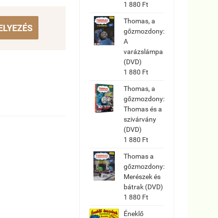
1 880 Ft
Thomas, a
ELYEZÉS
gőzmozdony:
A
varázslámpa
(DVD)
1 880 Ft
Thomas, a
gőzmozdony:
Thomas és a
szivárvány
(DVD)
1 880 Ft
Thomas a
gőzmozdony:
Merészek és
bátrak (DVD)
1 880 Ft
Éneklő