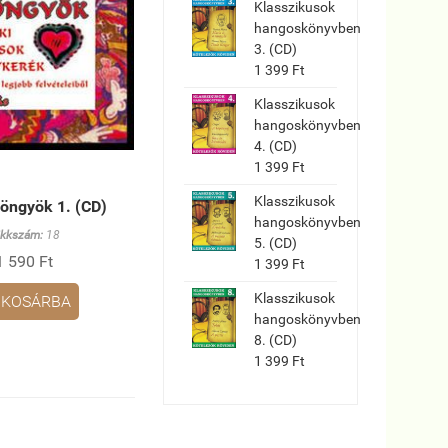
Klasszikusok
hangoskönyvben
3. (CD)
1 399 Ft
Klasszikusok
hangoskönyvben
4. (CD)
1 399 Ft
Klasszikusok
ngyök 1. (CD)
hangoskönyvben
ikkszám:
18
5. (CD)
1 590 Ft
1 399 Ft
Klasszikusok
KOSÁRBA
hangoskönyvben
8. (CD)
1 399 Ft