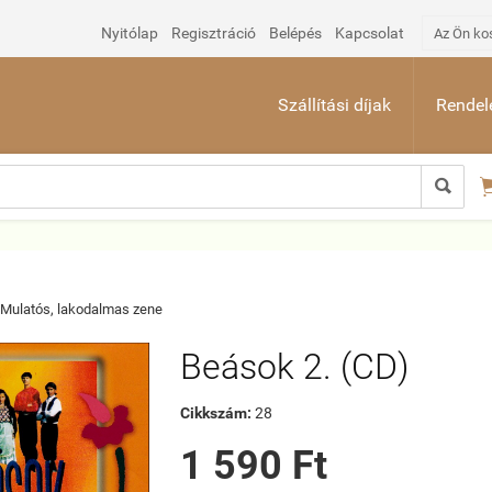
Nyitólap
Regisztráció
Belépés
Kapcsolat
Az Ön ko
Szállítási díjak
Rendelé

Mulatós, lakodalmas zene
Beások 2. (CD)
Cikkszám:
28
1 590 Ft