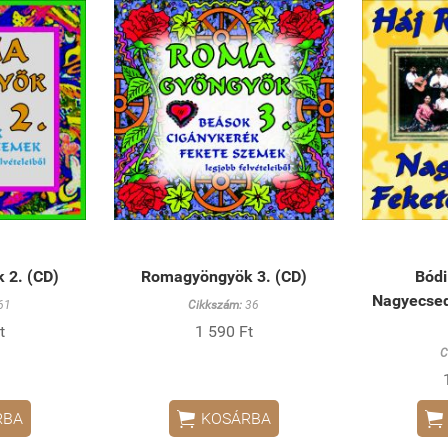
 2. (CD)
Romagyöngyök 3. (CD)
Bódi
Nagyecsed
61
Cikkszám:
36
t
1 590 Ft
C


RBA
KOSÁRBA