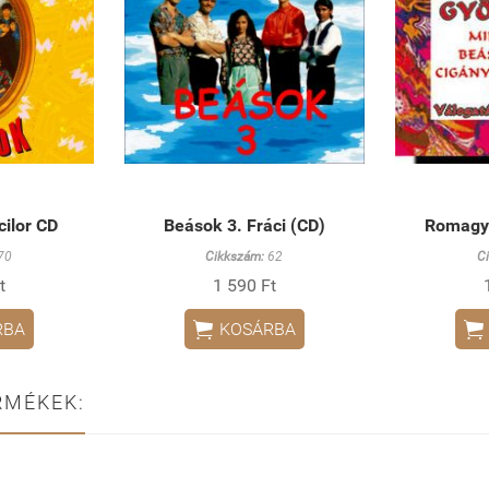
cilor CD
Beások 3. Fráci (CD)
Romagyö
70
Cikkszám:
62
C
t
1 590 Ft


RBA
KOSÁRBA
RMÉKEK: