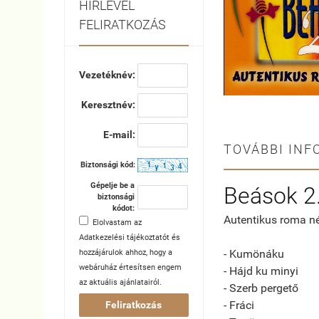
HÍRLEVÉL
FELIRATKOZÁS
Vezetéknév:
Keresztnév:
E-mail:
TOVÁBBI INF
Biztonsági kód:
Gépelje be a
Beások 2.
biztonsági
kódot:
Autentikus roma n
Elolvastam az
Adatkezelési tájékoztatót
és
- Kumönáku
hozzájárulok ahhoz, hogy a
webáruház értesítsen engem
- Hájd ku minyi
az aktuális ajánlatairól.
- Szerb pergető
- Fráci
Feliratkozás