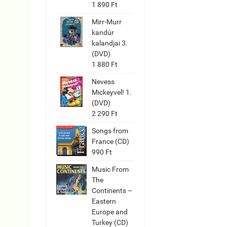
1 890 Ft
Mirr-Murr
kandúr
kalandjai 3.
(DVD)
1 880 Ft
Nevess
Mickeyvel! 1.
(DVD)
2 290 Ft
Songs from
France (CD)
990 Ft
Music From
The
Continents –
Eastern
Europe and
Turkey (CD)