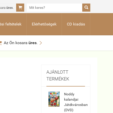


sara
üres
.
si feltételek
Elérhetőségek
CD kiadás


Az Ön kosara
üres
.
AJÁNLOTT
TERMÉKEK
Noddy
kalandjai
Játékvárosban
(DVD)