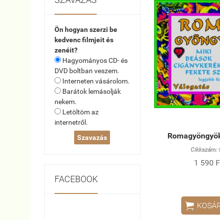
Ön hogyan szerzi be
kedvenc filmjeit és
zenéit?
Hagyományos CD- és
DVD boltban veszem.
Interneten vásárolom.
Barátok lemásolják
nekem.
Letöltöm az
internetről.
Romagyöngyök
Cikkszám:
1 590 F
FACEBOOK

KOSÁ