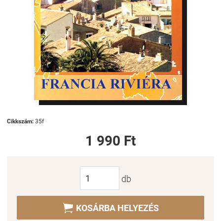
Cikkszám:
35f
1 990 Ft
db

KOSÁRBA HELYEZÉS