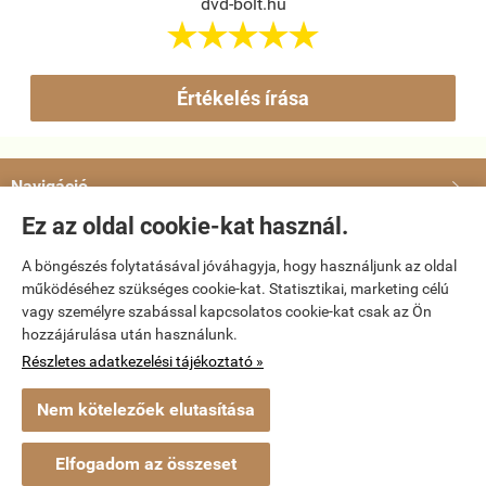
dvd-bolt.hu





Értékelés írása
Navigáció

Ez az oldal cookie-kat használ.
Saját fiók

A böngészés folytatásával jóváhagyja, hogy használjunk az oldal
működéséhez szükséges cookie-kat. Statisztikai, marketing célú
Bemutatkozás

vagy személyre szabással kapcsolatos cookie-kat csak az Ön
hozzájárulása után használunk.
Elérhetőségek

Részletes adatkezelési tájékoztató »
Nem kötelezőek elutasítása
dvd-bolt.hu -
Kemény Gábor EV
-
ÁSZF
-
Adatkezelési tájékoztató
Elfogadom az összeset
Webáruház készítés
a StartÜzlettel.