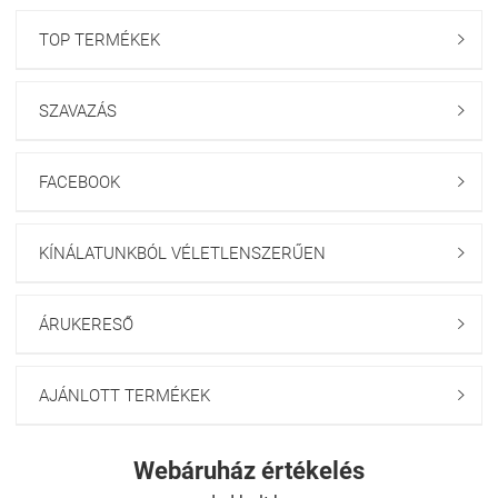
TOP TERMÉKEK

SZAVAZÁS

FACEBOOK

KÍNÁLATUNKBÓL VÉLETLENSZERŰEN

ÁRUKERESŐ

AJÁNLOTT TERMÉKEK

Webáruház értékelés