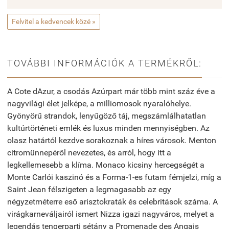
Felvitel a kedvencek közé »
TOVÁBBI INFORMÁCIÓK A TERMÉKRŐL:
A Cote dAzur, a csodás Azúrpart már több mint száz éve a
nagyvilági élet jelképe, a milliomosok nyaralóhelye.
Gyönyörű strandok, lenyűgöző táj, megszámlálhatatlan
kultúrtörténeti emlék és luxus minden mennyiségben. Az
olasz határtól kezdve sorakoznak a híres városok. Menton
citromünnepéről nevezetes, és arról, hogy itt a
legkellemesebb a klíma. Monaco kicsiny hercegségét a
Monte Carlói kaszinó és a Forma-1-es futam fémjelzi, míg a
Saint Jean félszigeten a legmagasabb az egy
négyzetméterre eső arisztokraták és celebritások száma. A
virágkarneváljairól ismert Nizza igazi nagyváros, melyet a
legendás tengerparti sétány a Promenade des Angais