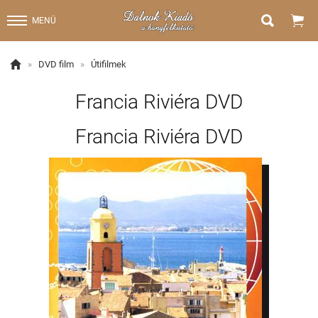


MENÜ

»
DVD film
»
Útifilmek
Francia Riviéra DVD
Francia Riviéra DVD