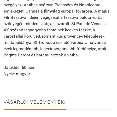
szegélyez .Antibes óvárosa Picassóra és Napóleonra
emlékeztet. Cannes a filmvilág európai fővárosa. A májusi
Filmfesztivál idején végigsétál a fesztiválpalota vörös
szőnyegén minden sztár, aki számít. St.Paul de Vence a
XX.század legnagyobb festőinek kedves fészke, a
városfallal körülvett, romantikus provence-i települések
mintapéldánya. St.Tropez, a csendőrvárosa, a hatvanas
évek legmodénabb, legextravagánsabb fürdőhelye, amit
Brigitte Bardot és barátai hoztak divatba.
Játékidő: 60 perc
Nyelv: magyar
VÁSÁRLÓI VÉLEMÉNYEK: