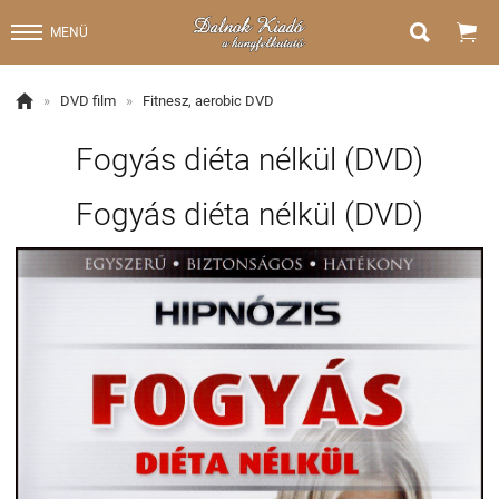


MENÜ

»
DVD film
»
Fitnesz, aerobic DVD
Fogyás diéta nélkül (DVD)
Fogyás diéta nélkül (DVD)