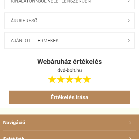
KÍNÁLATUNKBÓL VÉLETLENSZERŰEN

ÁRUKERESŐ

AJÁNLOTT TERMÉKEK

Webáruház értékelés
dvd-bolt.hu





Értékelés írása
Navigáció

Saját fiók
