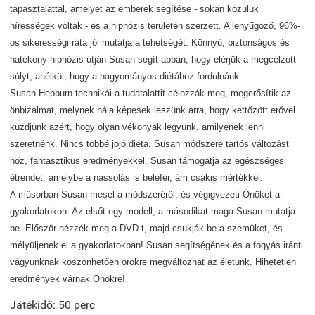
tapasztalattal, amelyet az emberek segítése - sokan közülük
hírességek voltak - és a hipnózis területén szerzett. A lenyűgöző, 96%-
os sikerességi ráta jól mutatja a tehetségét. Könnyű, biztonságos és
hatékony hipnózis útján Susan segít abban, hogy elérjük a megcélzott
súlyt, anélkül, hogy a hagyományos diétához fordulnánk.
Susan Hepburn technikái a tudatalattit célozzák meg, megerősítik az
önbizalmat, melynek hála képesek leszünk arra, hogy kettőzött erővel
küzdjünk azért, hogy olyan vékonyak legyünk, amilyenek lenni
szeretnénk. Nincs többé jojó diéta. Susan módszere tartós változást
hoz, fantasztikus eredményekkel. Susan támogatja az egészséges
étrendet, amelybe a nassolás is belefér, ám csakis mértékkel.
A műsorban Susan mesél a módszeréről, és végigvezeti Önöket a
gyakorlatokon. Az elsőt egy modell, a másodikat maga Susan mutatja
be. Először nézzék meg a DVD-t, majd csukják be a szemüket, és
mélyüljenek el a gyakorlatokban! Susan segítségének és a fogyás iránti
vágyunknak köszönhetően örökre megváltozhat az életünk. Hihetetlen
eredmények várnak Önökre!
Játékidő: 50 perc