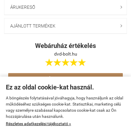
ÁRUKERESŐ

AJÁNLOTT TERMÉKEK

Webáruház értékelés
dvd-bolt.hu





Értékelés írása
Ez az oldal cookie-kat használ.
A böngészés folytatásával jóváhagyja, hogy használjunk az oldal
Navigáció

működéséhez szükséges cookie-kat. Statisztikai, marketing célú
vagy személyre szabással kapcsolatos cookie-kat csak az Ön
hozzájárulása után használunk.
Saját fiók

Részletes adatkezelési tájékoztató »