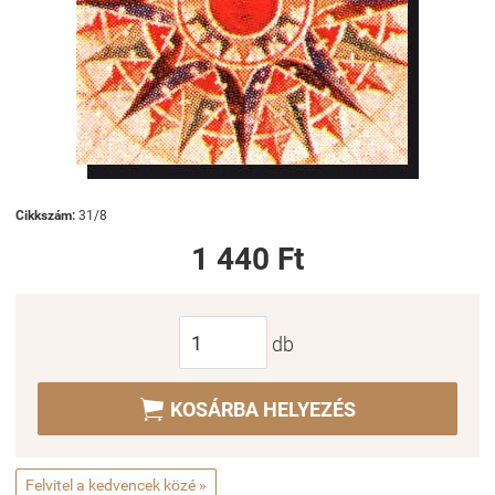
Cikkszám:
31/8
1 440 Ft
db

KOSÁRBA HELYEZÉS
Felvitel a kedvencek közé »