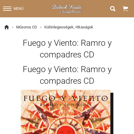


MENÜ

»
Műsoros CD
»
Különlegességek, ritkaságok
Fuego y Viento: Ramro y
compadres CD
Fuego y Viento: Ramro y
compadres CD