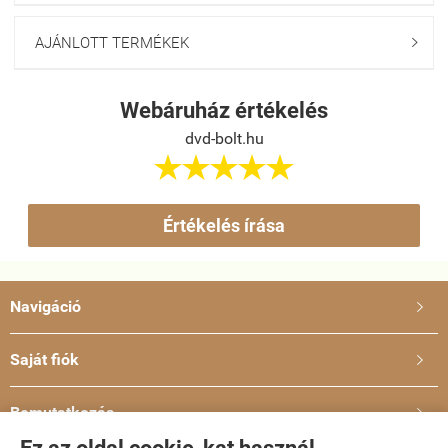
AJÁNLOTT TERMÉKEK

Webáruház értékelés
dvd-bolt.hu





Értékelés írása
Navigáció

Saját fiók

Bemutatkozás
