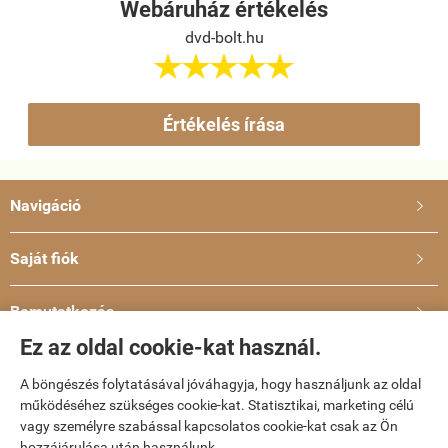
Webáruház értékelés
dvd-bolt.hu





Értékelés írása
Navigáció

Saját fiók

Bemutatkozás

Ez az oldal cookie-kat használ.
Elérhetőségek

A böngészés folytatásával jóváhagyja, hogy használjunk az oldal
működéséhez szükséges cookie-kat. Statisztikai, marketing célú
dvd-bolt.hu -
Kemény Gábor EV
-
ÁSZF
-
Adatkezelési tájékoztató
vagy személyre szabással kapcsolatos cookie-kat csak az Ön
hozzájárulása után használunk.