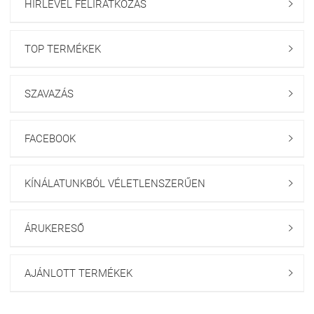
HÍRLEVÉL FELIRATKOZÁS

TOP TERMÉKEK

SZAVAZÁS

FACEBOOK

KÍNÁLATUNKBÓL VÉLETLENSZERŰEN

ÁRUKERESŐ

AJÁNLOTT TERMÉKEK
