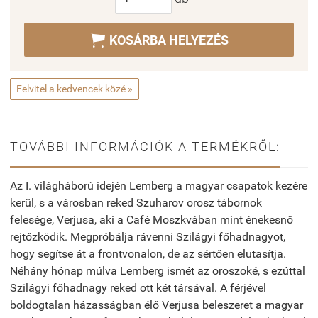

KOSÁRBA HELYEZÉS
Felvitel a kedvencek közé »
TOVÁBBI INFORMÁCIÓK A TERMÉKRŐL:
Az I. világháború idején Lemberg a magyar csapatok kezére
kerül, s a városban reked Szuharov orosz tábornok
felesége, Verjusa, aki a Café Moszkvában mint énekesnő
rejtőzködik. Megpróbálja rávenni Szilágyi főhadnagyot,
hogy segítse át a frontvonalon, de az sértően elutasítja.
Néhány hónap múlva Lemberg ismét az oroszoké, s ezúttal
Szilágyi főhadnagy reked ott két társával. A férjével
boldogtalan házasságban élő Verjusa beleszeret a magyar