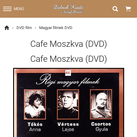


MENÜ

»
DVD film
»
Magyar filmek DVD
Cafe Moszkva (DVD)
Cafe Moszkva (DVD)