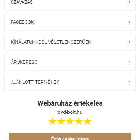
SZAVAZÁS

FACEBOOK

KÍNÁLATUNKBÓL VÉLETLENSZERŰEN

ÁRUKERESŐ

AJÁNLOTT TERMÉKEK

Webáruház értékelés
dvd-bolt.hu





Értékelés írása