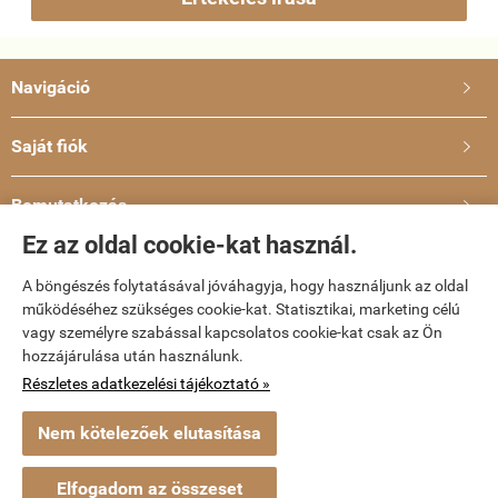
Navigáció

Saját fiók

Bemutatkozás

Ez az oldal cookie-kat használ.
Elérhetőségek

A böngészés folytatásával jóváhagyja, hogy használjunk az oldal
működéséhez szükséges cookie-kat. Statisztikai, marketing célú
vagy személyre szabással kapcsolatos cookie-kat csak az Ön
dvd-bolt.hu -
Kemény Gábor EV
-
ÁSZF
-
Adatkezelési tájékoztató
hozzájárulása után használunk.
Részletes adatkezelési tájékoztató »
Webáruház készítés
a StartÜzlettel.
Nem kötelezőek elutasítása
Elfogadom az összeset