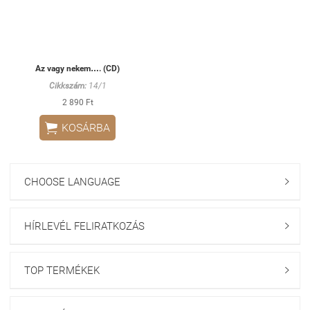
Az vagy nekem…. (CD)
Cikkszám:
14/1
2 890 Ft

KOSÁRBA
CHOOSE LANGUAGE

HÍRLEVÉL FELIRATKOZÁS

TOP TERMÉKEK
