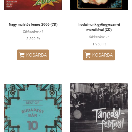
Nagy mulatós lemez 2006 (CD)
Irodalmunk gyöngyszemei
muzsikával (CD)
Cikkszám:
z1
Cikkszám:
25
3 890 Ft
1 950 Ft


KOSÁRBA
KOSÁRBA