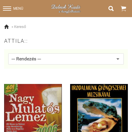


MENÜ

» Kereső
ATTILA::