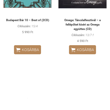
Budapest Bár 10 – Best of (2CD)
Omega: Táncdalfesztivál – a
fellépőket kíséri az Omega
Cikkszám:
15/4
együttes (CD)
5 990 Ft
Cikkszám:
13/7 f
4 590 Ft


KOSÁRBA
KOSÁRBA