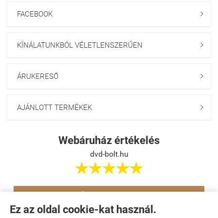
FACEBOOK

KÍNÁLATUNKBÓL VÉLETLENSZERŰEN

ÁRUKERESŐ

AJÁNLOTT TERMÉKEK

Webáruház értékelés
dvd-bolt.hu





Értékelés írása
Ez az oldal cookie-kat használ.