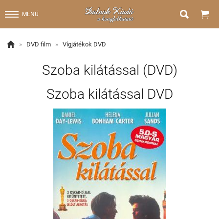


MENÜ

»
DVD film
»
Vígjátékok DVD
Szoba kilátással (DVD)
Szoba kilátással DVD