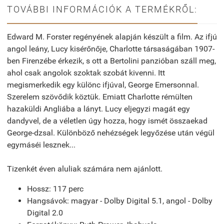
TOVÁBBI INFORMÁCIÓK A TERMÉKRŐL:
Edward M. Forster regényének alapján készült a film. Az ifjú
angol leány, Lucy kisérőnője, Charlotte társaságában 1907-
ben Firenzébe érkezik, s ott a Bertolini panzióban száll meg,
ahol csak angolok szoktak szobát kivenni. Itt
megismerkedik egy különc ifjúval, George Emersonnal.
Szerelem szövődik köztük. Emiatt Charlotte rémülten
hazaküldi Angliába a lányt. Lucy eljegyzi magát egy
dandyvel, de a véletlen úgy hozza, hogy ismét összaekad
George-dzsal. Különböző nehézségek legyőzése után végül
egymáséi lesznek...
Tizenkét éven aluliak számára nem ajánlott.
Hossz: 117 perc
Hangsávok: magyar - Dolby Digital 5.1, angol - Dolby
Digital 2.0